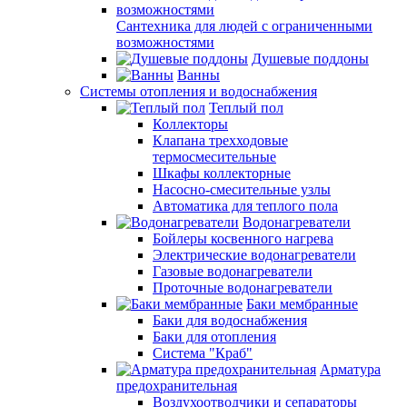
Сантехника для людей с ограниченными
возможностями
Душевые поддоны
Ванны
Системы отопления и водоснабжения
Теплый пол
Коллекторы
Клапана трехходовые
термосмесительные
Шкафы коллекторные
Насосно-смесительные узлы
Автоматика для теплого пола
Водонагреватели
Бойлеры косвенного нагрева
Электрические водонагреватели
Газовые водонагреватели
Проточные водонагреватели
Баки мембранные
Баки для водоснабжения
Баки для отопления
Система "Краб"
Арматура
предохранительная
Воздухоотводчики и сепараторы