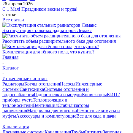
26 апреля 2026
С 1 Мая! Праздником весны и труда!
Статьи
Все статьи
Эксплуатация стальных радиаторов Лемакс
Рассчитать объем расширительного бака для отопления
Комплектация для тёплого пола, что купить?
Главная
-
Каталог
-
Инженерные системы
Радиаторы
Котлы отопления
Насосы
Инженерные
системы
Сантехника
Системы отопления и
водоснабжения
Гидрострелки и модули
Конвекторы
КИП /
приборы учета
Теплоизоляция и
теплоносители
Вентиляция
Стабилизаторы
напряжения
Материалы для монтажа
Ремонтные хомуты и
муфты
Аксессуары и комплетующие
Все для сада и дачи
-
Канализация
Дренажные системы
Канализация
Трубы
Фитинги
Запорная