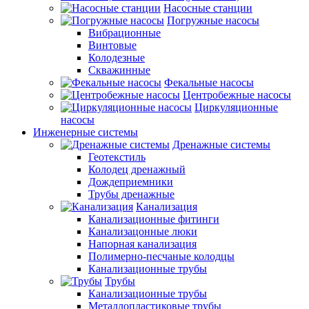
Насосные станции
Погружные насосы
Вибрационные
Винтовые
Колодезные
Скважинные
Фекальные насосы
Центробежные насосы
Циркуляционные
насосы
Инженерные системы
Дренажные системы
Геотекстиль
Колодец дренажный
Дождеприемники
Трубы дренажные
Канализация
Канализационные фитинги
Канализацонные люки
Напорная канализация
Полимерно-песчаные колодцы
Канализационные трубы
Трубы
Канализационные трубы
Металлопластиковые трубы