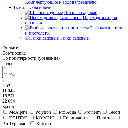
Комплектующие к водонагревателю
Все для сада и дачи
Шланги садовые
Переходники для
шлангов
Разбрызгиватели
и пистолеты
Тачки садовые
Фильтр:
Сортировка
По популярности (убывание)
Цена
2
5 525
11 048
16 571
22 094
Бренд
McAlpine
Polytron
Pro Aqua
Protherm
Tecofi
КОНТУР
КОРСИС
Полипластик
Политек
РосТурПласт
Хемкор