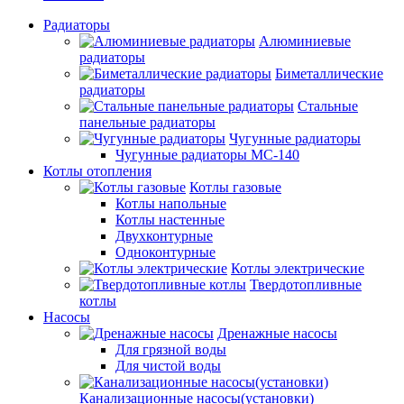
Радиаторы
Алюминиевые
радиаторы
Биметаллические
радиаторы
Стальные
панельные радиаторы
Чугунные радиаторы
Чугунные радиаторы МС-140
Котлы отопления
Котлы газовые
Котлы напольные
Котлы настенные
Двухконтурные
Одноконтурные
Котлы электрические
Твердотопливные
котлы
Насосы
Дренажные насосы
Для грязной воды
Для чистой воды
Канализационные насосы(установки)