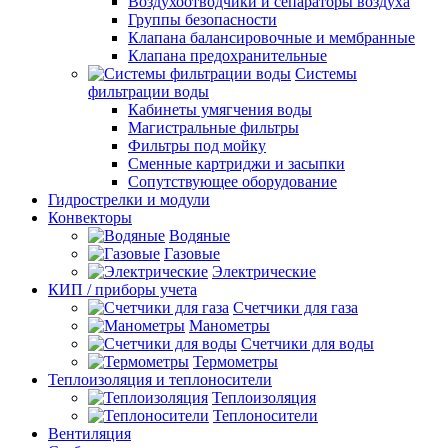
Воздухоотводчики и сепараторы воздуха
Группы безопасности
Клапана балансировочные и мембранные
Клапана предохранительные
Системы
фильтрации воды
Кабинеты умягчения воды
Магистральные фильтры
Фильтры под мойку
Сменные картриджи и засыпки
Сопутствующее оборудование
Гидрострелки и модули
Конвекторы
Водяные
Газовые
Электрические
КИП / приборы учета
Счетчики для газа
Манометры
Счетчики для воды
Термометры
Теплоизоляция и теплоносители
Теплоизоляция
Теплоносители
Вентиляция