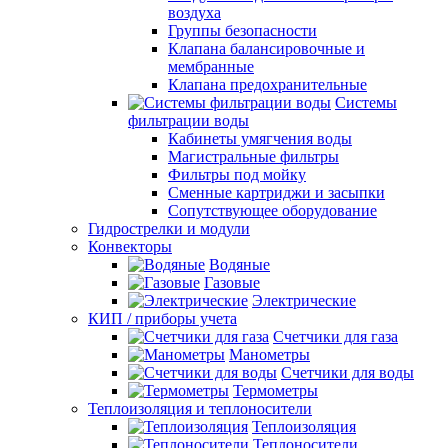
воздуха
Группы безопасности
Клапана балансировочные и
мембранные
Клапана предохранительные
Системы
фильтрации воды
Кабинеты умягчения воды
Магистральные фильтры
Фильтры под мойку
Сменные картриджи и засыпки
Сопутствующее оборудование
Гидрострелки и модули
Конвекторы
Водяные
Газовые
Электрические
КИП / приборы учета
Счетчики для газа
Манометры
Счетчики для воды
Термометры
Теплоизоляция и теплоносители
Теплоизоляция
Теплоносители