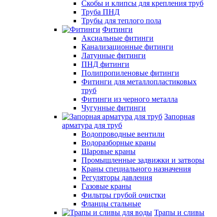
Скобы и клипсы для крепления труб
Труба ПНД
Трубы для теплого пола
Фитинги
Аксиальные фитинги
Канализационные фитинги
Латунные фитинги
ПНД фитинги
Полипропиленовые фитинги
Фитинги для металлопластиковых
труб
Фитинги из черного металла
Чугунные фитинги
Запорная
арматура для труб
Водопроводные вентили
Водоразборные краны
Шаровые краны
Промышленные задвижки и затворы
Краны специального назначения
Регуляторы давления
Газовые краны
Фильтры грубой очистки
Фланцы стальные
Трапы и сливы