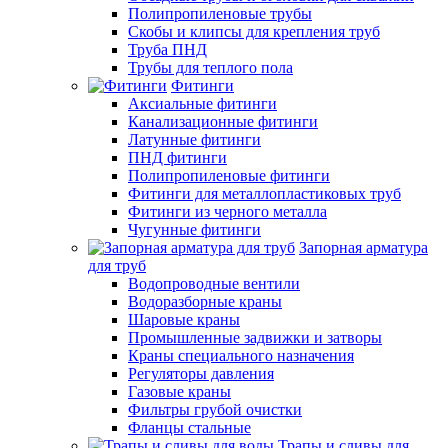
Полипропиленовые трубы
Скобы и клипсы для крепления труб
Труба ПНД
Трубы для теплого пола
Фитинги
Аксиальные фитинги
Канализационные фитинги
Латунные фитинги
ПНД фитинги
Полипропиленовые фитинги
Фитинги для металлопластиковых труб
Фитинги из черного металла
Чугунные фитинги
Запорная арматура
для труб
Водопроводные вентили
Водоразборные краны
Шаровые краны
Промышленные задвижки и затворы
Краны специального назначения
Регуляторы давления
Газовые краны
Фильтры грубой очистки
Фланцы стальные
Трапы и сливы для