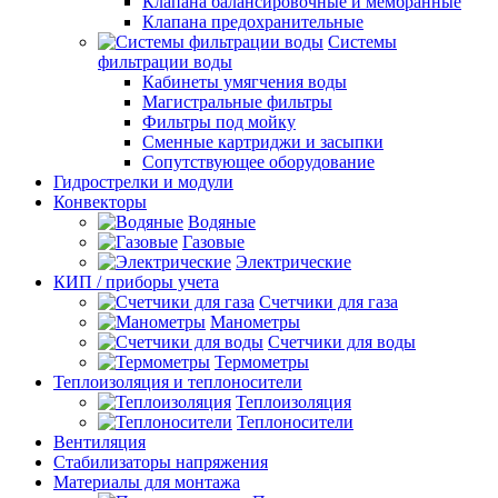
Клапана балансировочные и мембранные
Клапана предохранительные
Системы
фильтрации воды
Кабинеты умягчения воды
Магистральные фильтры
Фильтры под мойку
Сменные картриджи и засыпки
Сопутствующее оборудование
Гидрострелки и модули
Конвекторы
Водяные
Газовые
Электрические
КИП / приборы учета
Счетчики для газа
Манометры
Счетчики для воды
Термометры
Теплоизоляция и теплоносители
Теплоизоляция
Теплоносители
Вентиляция
Стабилизаторы напряжения
Материалы для монтажа