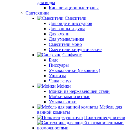
для воды
Канализационные трапы
Сантехника
Смесители
Для биде и писсуаров
Для ванны и душа
Для кухни
Для умывальника
Смесители моно
Смесители хирургические
Санфаянс
Биде
Писсуары
Умывальники (раковины)
Унитазы
Чаша генуя
Мойки
Мойки из нержавеющей стали
Мойки композитные
Умывальники
Мебель для
ванной комнаты
Полотенцесушители