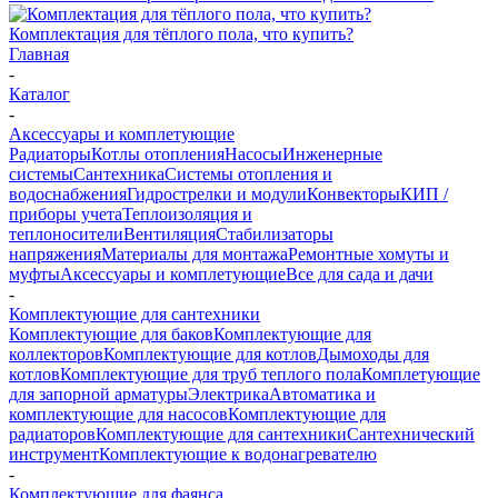
Комплектация для тёплого пола, что купить?
Главная
-
Каталог
-
Аксессуары и комплетующие
Радиаторы
Котлы отопления
Насосы
Инженерные
системы
Сантехника
Системы отопления и
водоснабжения
Гидрострелки и модули
Конвекторы
КИП /
приборы учета
Теплоизоляция и
теплоносители
Вентиляция
Стабилизаторы
напряжения
Материалы для монтажа
Ремонтные хомуты и
муфты
Аксессуары и комплетующие
Все для сада и дачи
-
Комплектующие для сантехники
Комплектующие для баков
Комплектующие для
коллекторов
Комплектующие для котлов
Дымоходы для
котлов
Комплектующие для труб теплого пола
Комплетующие
для запорной арматуры
Электрика
Автоматика и
комплектующие для насосов
Комплектующие для
радиаторов
Комплектующие для сантехники
Сантехнический
инструмент
Комплектующие к водонагревателю
-
Комплектующие для фаянса