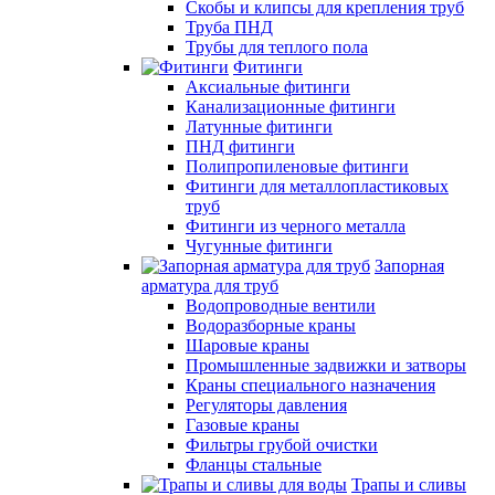
Скобы и клипсы для крепления труб
Труба ПНД
Трубы для теплого пола
Фитинги
Аксиальные фитинги
Канализационные фитинги
Латунные фитинги
ПНД фитинги
Полипропиленовые фитинги
Фитинги для металлопластиковых
труб
Фитинги из черного металла
Чугунные фитинги
Запорная
арматура для труб
Водопроводные вентили
Водоразборные краны
Шаровые краны
Промышленные задвижки и затворы
Краны специального назначения
Регуляторы давления
Газовые краны
Фильтры грубой очистки
Фланцы стальные
Трапы и сливы