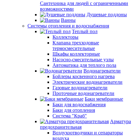
Сантехника для людей с ограниченными
возможностями
Душевые поддоны
Ванны
Системы отопления и водоснабжения
Теплый пол
Коллекторы
Клапана трехходовые
термосмесительные
Шкафы коллекторные
Насосно-смесительные узлы
Автоматика для теплого пола
Водонагреватели
Бойлеры косвенного нагрева
Электрические водонагреватели
Газовые водонагреватели
Проточные водонагреватели
Баки мембранные
Баки для водоснабжения
Баки для отопления
Система "Краб"
Арматура
предохранительная
Воздухоотводчики и сепараторы
воздуха