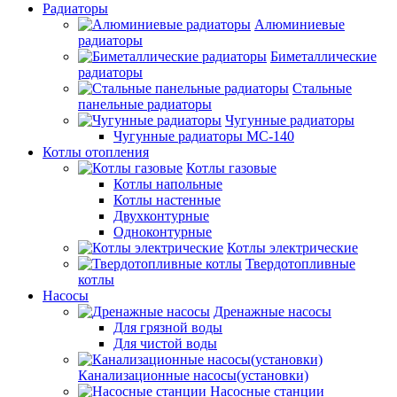
Радиаторы
Алюминиевые
радиаторы
Биметаллические
радиаторы
Стальные
панельные радиаторы
Чугунные радиаторы
Чугунные радиаторы МС-140
Котлы отопления
Котлы газовые
Котлы напольные
Котлы настенные
Двухконтурные
Одноконтурные
Котлы электрические
Твердотопливные
котлы
Насосы
Дренажные насосы
Для грязной воды
Для чистой воды
Канализационные насосы(установки)
Насосные станции