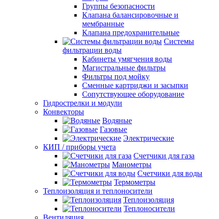
Группы безопасности
Клапана балансировочные и
мембранные
Клапана предохранительные
Системы
фильтрации воды
Кабинеты умягчения воды
Магистральные фильтры
Фильтры под мойку
Сменные картриджи и засыпки
Сопутствующее оборудование
Гидрострелки и модули
Конвекторы
Водяные
Газовые
Электрические
КИП / приборы учета
Счетчики для газа
Манометры
Счетчики для воды
Термометры
Теплоизоляция и теплоносители
Теплоизоляция
Теплоносители
Вентиляция