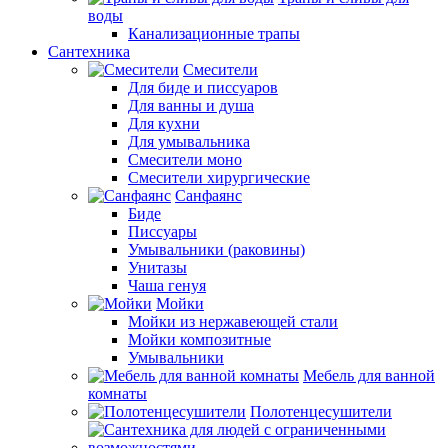
воды
Канализационные трапы
Сантехника
Смесители
Для биде и писсуаров
Для ванны и душа
Для кухни
Для умывальника
Смесители моно
Смесители хирургические
Санфаянс
Биде
Писсуары
Умывальники (раковины)
Унитазы
Чаша генуя
Мойки
Мойки из нержавеющей стали
Мойки композитные
Умывальники
Мебель для ванной
комнаты
Полотенцесушители