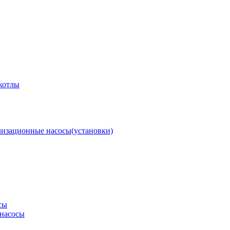
котлы
изационные насосы(установки)
сы
насосы