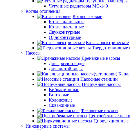
Чугунные радиаторы
Чугунные радиаторы МС-140
Котлы отопления
Котлы газовые
Котлы напольные
Котлы настенные
Двухконтурные
Одноконтурные
Котлы электрические
Твердотопливные 
Насосы
Дренажные насосы
Для грязной воды
Для чистой воды
Канал
Насосные станции
Погружные насосы
Вибрационные
Винтовые
Колодезные
Скважинные
Фекальные насосы
Центробежные насо
Циркуляционные 
Инженерные системы