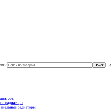
З
диаторы
ие радиаторы
панельные радиаторы