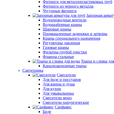
Фитинги для металлопластиковых труб
Фитинги из черного металла
Чугунные фитинги
Запорная армат
Водопроводные вентили
Водоразборные краны
Шаровые краны
Промышленные задвижки и затворы
Краны специального назначения
Регуляторы давления
Газовые краны
Фильтры грубой очистки
Фланцы стальные
Трапы и сливы дл
Канализационные трапы
Сантехника
Смесители
Для биде и писсуаров
Для ванны и душа
Для кухни
Для умывальника
Смесители моно
Смесители хирургические
Санфаянс
Биде