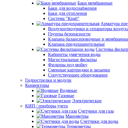
Баки мембранные
Баки для водоснабжения
Баки для отопления
Система "Краб"
Арматура пре
Воздухоотводчики и сепараторы воздух
Группы безопасности
Клапана балансировочные и мембранны
Клапана предохранительные
Системы фильт
Кабинеты умягчения воды
Магистральные фильтры
Фильтры под мойку
Сменные картриджи и засыпки
Сопутствующее оборудование
Гидрострелки и модули
Конвекторы
Водяные
Газовые
Электрические
КИП / приборы учета
Счетчики для газа
Манометры
Счетчики для воды
Термометры