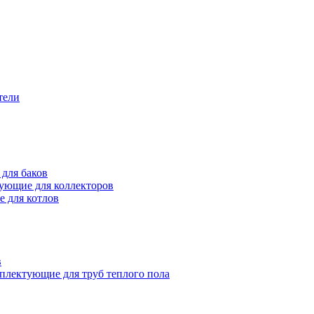
тели
для баков
ующие для коллекторов
 для котлов
в
плектующие для труб теплого пола