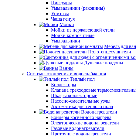
Писсуары
Умывальники (раковины)
Унитазы
Чаша генуя
Мойки
Мойки из нержавеющей стали
Мойки композитные
Умывальники
Мебель для ва
Полотенцесушители
Душевые поддоны
Ванны
Системы отопления и водоснабжения
Теплый пол
Коллекторы
Клапана трехходовые термосмесительн
Шкафы коллекторные
Насосно-смесительные узлы
Автоматика для теплого пола
Водонагреватели
Бойлеры косвенного нагрева
Электрические водонагреватели
Газовые водонагреватели
Проточные водонагреватели