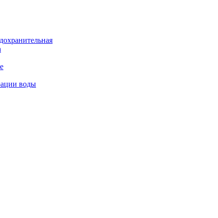
дохранительная
а
е
рации воды