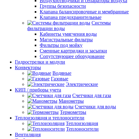
Воздухоотводчики и сепараторы воздуха
Группы безопасности
Клапана балансировочные и мембранные
Клапана предохранительные
Системы
фильтрации воды
Кабинеты умягчения воды
Магистральные фильтры
Фильтры под мойку
Сменные картриджи и засыпки
Сопутствующее оборудование
Гидрострелки и модули
Конвекторы
Водяные
Газовые
Электрические
КИП / приборы учета
Счетчики для газа
Манометры
Счетчики для воды
Термометры
Теплоизоляция и теплоносители
Теплоизоляция
Теплоносители
Вентиляция