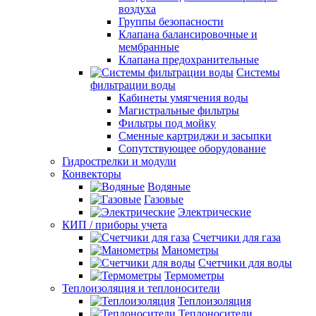
воздуха
Группы безопасности
Клапана балансировочные и
мембранные
Клапана предохранительные
Системы
фильтрации воды
Кабинеты умягчения воды
Магистральные фильтры
Фильтры под мойку
Сменные картриджи и засыпки
Сопутствующее оборудование
Гидрострелки и модули
Конвекторы
Водяные
Газовые
Электрические
КИП / приборы учета
Счетчики для газа
Манометры
Счетчики для воды
Термометры
Теплоизоляция и теплоносители
Теплоизоляция
Теплоносители