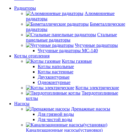
Радиаторы
Алюминиевые
радиаторы
Биметаллические
радиаторы
Стальные
панельные радиаторы
Чугунные радиаторы
Чугунные радиаторы МС-140
Котлы отопления
Котлы газовые
Котлы напольные
Котлы настенные
Двухконтурные
Одноконтурные
Котлы электрические
Твердотопливные
котлы
Насосы
Дренажные насосы
Для грязной воды
Для чистой воды
Канализационные насосы(установки)