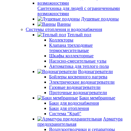
Сантехника для людей с ограниченными
возможностями
Душевые поддоны
Ванны
Системы отопления и водоснабжения
Теплый пол
Коллекторы
Клапана трехходовые
термосмесительные
Шкафы коллекторные
Насосно-смесительные узлы
Автоматика для теплого пола
Водонагреватели
Бойлеры косвенного нагрева
Электрические водонагреватели
Газовые водонагреватели
Проточные водонагреватели
Баки мембранные
Баки для водоснабжения
Баки для отопления
Система "Краб"
Арматура
предохранительная
Воздухоотводчики и сепараторы