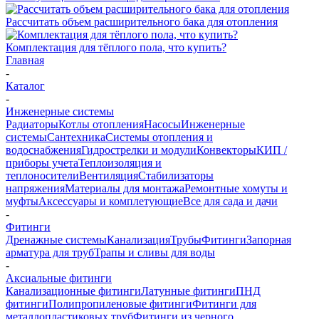
Рассчитать объем расширительного бака для отопления
Комплектация для тёплого пола, что купить?
Главная
-
Каталог
-
Инженерные системы
Радиаторы
Котлы отопления
Насосы
Инженерные
системы
Сантехника
Системы отопления и
водоснабжения
Гидрострелки и модули
Конвекторы
КИП /
приборы учета
Теплоизоляция и
теплоносители
Вентиляция
Стабилизаторы
напряжения
Материалы для монтажа
Ремонтные хомуты и
муфты
Аксессуары и комплетующие
Все для сада и дачи
-
Фитинги
Дренажные системы
Канализация
Трубы
Фитинги
Запорная
арматура для труб
Трапы и сливы для воды
-
Аксиальные фитинги
Канализационные фитинги
Латунные фитинги
ПНД
фитинги
Полипропиленовые фитинги
Фитинги для
металлопластиковых труб
Фитинги из черного