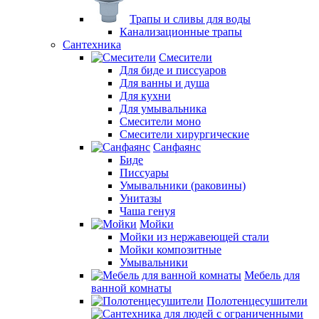
Трапы и сливы для воды
Канализационные трапы
Сантехника
Смесители
Для биде и писсуаров
Для ванны и душа
Для кухни
Для умывальника
Смесители моно
Смесители хирургические
Санфаянс
Биде
Писсуары
Умывальники (раковины)
Унитазы
Чаша генуя
Мойки
Мойки из нержавеющей стали
Мойки композитные
Умывальники
Мебель для
ванной комнаты
Полотенцесушители