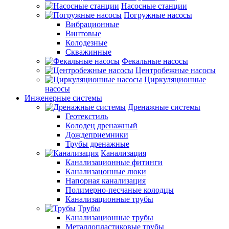
Насосные станции
Погружные насосы
Вибрационные
Винтовые
Колодезные
Скважинные
Фекальные насосы
Центробежные насосы
Циркуляционные
насосы
Инженерные системы
Дренажные системы
Геотекстиль
Колодец дренажный
Дождеприемники
Трубы дренажные
Канализация
Канализационные фитинги
Канализацонные люки
Напорная канализация
Полимерно-песчаные колодцы
Канализационные трубы
Трубы
Канализационные трубы
Металлопластиковые трубы