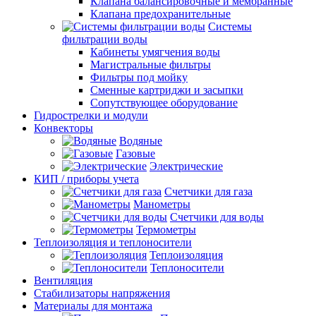
Клапана балансировочные и мембранные
Клапана предохранительные
Системы
фильтрации воды
Кабинеты умягчения воды
Магистральные фильтры
Фильтры под мойку
Сменные картриджи и засыпки
Сопутствующее оборудование
Гидрострелки и модули
Конвекторы
Водяные
Газовые
Электрические
КИП / приборы учета
Счетчики для газа
Манометры
Счетчики для воды
Термометры
Теплоизоляция и теплоносители
Теплоизоляция
Теплоносители
Вентиляция
Стабилизаторы напряжения
Материалы для монтажа