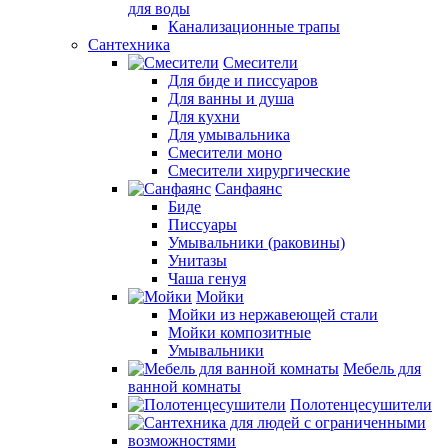
для воды
Канализационные трапы
Сантехника
Смесители
Для биде и писсуаров
Для ванны и душа
Для кухни
Для умывальника
Смесители моно
Смесители хирургические
Санфаянс
Биде
Писсуары
Умывальники (раковины)
Унитазы
Чаша генуя
Мойки
Мойки из нержавеющей стали
Мойки композитные
Умывальники
Мебель для
ванной комнаты
Полотенцесушители