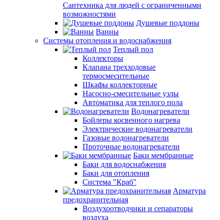
Сантехника для людей с ограниченными
возможностями
Душевые поддоны
Ванны
Системы отопления и водоснабжения
Теплый пол
Коллекторы
Клапана трехходовые
термосмесительные
Шкафы коллекторные
Насосно-смесительные узлы
Автоматика для теплого пола
Водонагреватели
Бойлеры косвенного нагрева
Электрические водонагреватели
Газовые водонагреватели
Проточные водонагреватели
Баки мембранные
Баки для водоснабжения
Баки для отопления
Система "Краб"
Арматура
предохранительная
Воздухоотводчики и сепараторы
воздуха