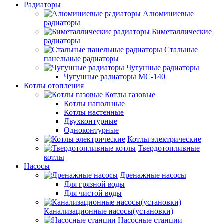
Радиаторы
Алюминиевые
радиаторы
Биметаллические
радиаторы
Стальные
панельные радиаторы
Чугунные радиаторы
Чугунные радиаторы МС-140
Котлы отопления
Котлы газовые
Котлы напольные
Котлы настенные
Двухконтурные
Одноконтурные
Котлы электрические
Твердотопливные
котлы
Насосы
Дренажные насосы
Для грязной воды
Для чистой воды
Канализационные насосы(установки)
Насосные станции