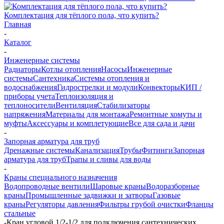
Комплектация для тёплого пола, что купить?
Главная
-
Каталог
-
Инженерные системы
Радиаторы
Котлы отопления
Насосы
Инженерные
системы
Сантехника
Системы отопления и
водоснабжения
Гидрострелки и модули
Конвекторы
КИП /
приборы учета
Теплоизоляция и
теплоносители
Вентиляция
Стабилизаторы
напряжения
Материалы для монтажа
Ремонтные хомуты и
муфты
Аксессуары и комплетующие
Все для сада и дачи
-
Запорная арматура для труб
Дренажные системы
Канализация
Трубы
Фитинги
Запорная
арматура для труб
Трапы и сливы для воды
-
Краны специального назначения
Водопроводные вентили
Шаровые краны
Водоразборные
краны
Промышленные задвижки и затворы
Газовые
краны
Регуляторы давления
Фильтры грубой очистки
Фланцы
стальные
-
Кран угловой 1/2-1/2 для подключения сантехнических