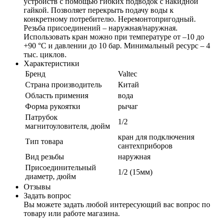
устройств с помощью гибких подводок с накидной
гайкой. Позволяет перекрыть подачу воды к
конкретному потребителю. Неремонтопригодный.
Резьба присоединений – наружная/наружная.
Использовать кран можно при температуре от –10 до
+90 °С и давлении до 10 бар. Минимальный ресурс – 4
тыс. циклов.
Характеристики
Бренд
Valtec
Страна производитель
Китай
Область примения
вода
Форма рукоятки
рычаг
Патрубок
1/2
магнитоуловителя, дюйм
кран для подключения
Тип товара
сантехприборов
Вид резьбы
наружная
Присоединительный
1/2 (15мм)
диаметр, дюйм
Отзывы
Задать вопрос
Вы можете задать любой интересующий вас вопрос по
товару или работе магазина.