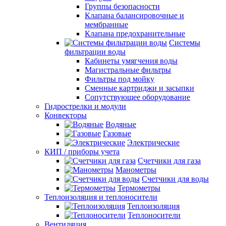
Группы безопасности
Клапана балансировочные и
мембранные
Клапана предохранительные
Системы
фильтрации воды
Кабинеты умягчения воды
Магистральные фильтры
Фильтры под мойку
Сменные картриджи и засыпки
Сопутствующее оборудование
Гидрострелки и модули
Конвекторы
Водяные
Газовые
Электрические
КИП / приборы учета
Счетчики для газа
Манометры
Счетчики для воды
Термометры
Теплоизоляция и теплоносители
Теплоизоляция
Теплоносители
Вентиляция