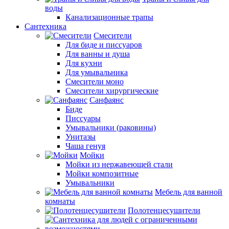
воды
Канализационные трапы
Сантехника
Смесители
Для биде и писсуаров
Для ванны и душа
Для кухни
Для умывальника
Смесители моно
Смесители хирургические
Санфаянс
Биде
Писсуары
Умывальники (раковины)
Унитазы
Чаша генуя
Мойки
Мойки из нержавеющей стали
Мойки композитные
Умывальники
Мебель для ванной
комнаты
Полотенцесушители