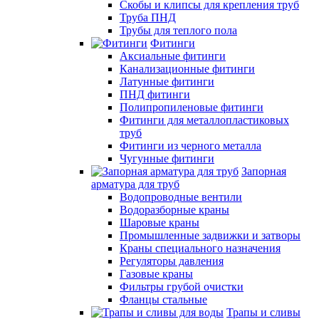
Скобы и клипсы для крепления труб
Труба ПНД
Трубы для теплого пола
Фитинги
Аксиальные фитинги
Канализационные фитинги
Латунные фитинги
ПНД фитинги
Полипропиленовые фитинги
Фитинги для металлопластиковых
труб
Фитинги из черного металла
Чугунные фитинги
Запорная
арматура для труб
Водопроводные вентили
Водоразборные краны
Шаровые краны
Промышленные задвижки и затворы
Краны специального назначения
Регуляторы давления
Газовые краны
Фильтры грубой очистки
Фланцы стальные
Трапы и сливы