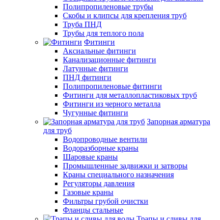
Полипропиленовые трубы
Скобы и клипсы для крепления труб
Труба ПНД
Трубы для теплого пола
Фитинги
Аксиальные фитинги
Канализационные фитинги
Латунные фитинги
ПНД фитинги
Полипропиленовые фитинги
Фитинги для металлопластиковых труб
Фитинги из черного металла
Чугунные фитинги
Запорная арматура
для труб
Водопроводные вентили
Водоразборные краны
Шаровые краны
Промышленные задвижки и затворы
Краны специального назначения
Регуляторы давления
Газовые краны
Фильтры грубой очистки
Фланцы стальные
Трапы и сливы для