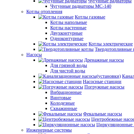
Чугунные радиаторы
Чугунные радиаторы МС-140
Котлы отопления
Котлы газовые
Котлы напольные
Котлы настенные
Двухконтурные
Одноконтурные
Котлы электрические
Твердотопливные 
Насосы
Дренажные насосы
Для грязной воды
Для чистой воды
Канал
Насосные станции
Погружные насосы
Вибрационные
Винтовые
Колодезные
Скважинные
Фекальные насосы
Центробежные насо
Циркуляционные 
Инженерные системы