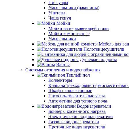
Писсуары
Умывальники (раковины)
Унитазы
Чаша генуя
Мойки
Мойки из нержавеющей стали
Мойки композитные
Умывальники
Мебель для ва
Полотенцесушители
Душевые поддоны
Ванны
Системы отопления и водоснабжения
Теплый пол
Коллекторы
Клапана трехходовые термосмесительн
Шкафы коллекторные
Насосно-смесительные узлы
Автоматика для теплого пола
Водонагреватели
Бойлеры косвенного нагрева
Электрические водонагреватели
Газовые водонагреватели
Проточные водонагреватели