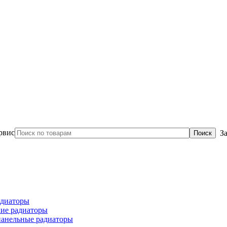
З
диаторы
ие радиаторы
панельные радиаторы