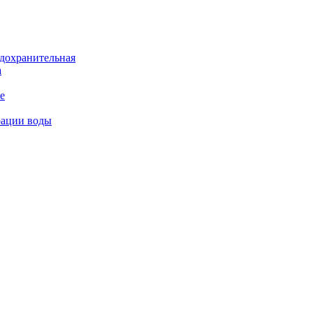
дохранительная
а
е
рации воды