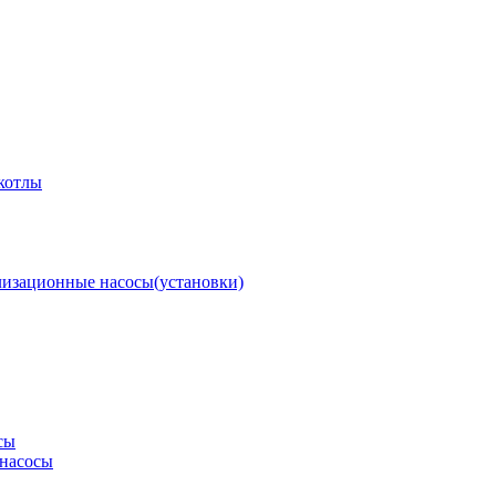
котлы
изационные насосы(установки)
сы
насосы