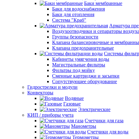
Баки мембранные
Баки для водоснабжения
Баки для отопления
Система "Краб"
Арматура пре
Воздухоотводчики и сепараторы воздух
Группы безопасности
Клапана балансировочные и мембранны
Клапана предохранительные
Системы фильт
Кабинеты умягчения воды
Магистральные фильтры
Фильтры под мойку
Сменные картриджи и засыпки
Сопутствующее оборудование
Гидрострелки и модули
Конвекторы
Водяные
Газовые
Электрические
КИП / приборы учета
Счетчики для газа
Манометры
Счетчики для воды
Термометры