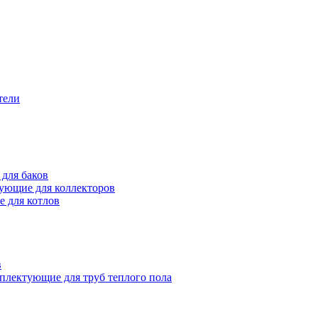
тели
для баков
ующие для коллекторов
 для котлов
в
плектующие для труб теплого пола