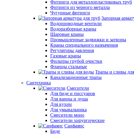
Фитинги для металлопластиковых труб
Фитинги из черного металла
Чугунные фитинги
Запорная армат
Водопроводные вентили
Водоразборные краны
Шаровые краны
Промышленные задвижки и затворы
Краны специального назначения
Регуляторы давления
Газовые краны
Фильтры грубой очистки
Фланцы стальные
Трапы и сливы дл
Канализационные трапы
Сантехника
Смесители
Для биде и писсуаров
Для ванны и душа
Для кухни
Для умывальника
Смесители моно
Смесители хирургические
Санфаянс
Биде