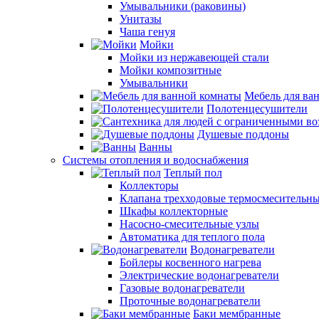
Умывальники (раковины)
Унитазы
Чаша генуя
Мойки
Мойки из нержавеющей стали
Мойки композитные
Умывальники
Мебель для ва
Полотенцесушители
Душевые поддоны
Ванны
Системы отопления и водоснабжения
Теплый пол
Коллекторы
Клапана трехходовые термосмесительн
Шкафы коллекторные
Насосно-смесительные узлы
Автоматика для теплого пола
Водонагреватели
Бойлеры косвенного нагрева
Электрические водонагреватели
Газовые водонагреватели
Проточные водонагреватели
Баки мембранные