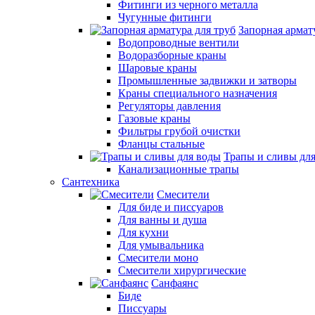
Фитинги из черного металла
Чугунные фитинги
Запорная армат
Водопроводные вентили
Водоразборные краны
Шаровые краны
Промышленные задвижки и затворы
Краны специального назначения
Регуляторы давления
Газовые краны
Фильтры грубой очистки
Фланцы стальные
Трапы и сливы дл
Канализационные трапы
Сантехника
Смесители
Для биде и писсуаров
Для ванны и душа
Для кухни
Для умывальника
Смесители моно
Смесители хирургические
Санфаянс
Биде
Писсуары