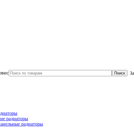
З
диаторы
ие радиаторы
панельные радиаторы