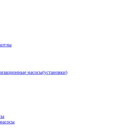
котлы
изационные насосы(установки)
сы
насосы