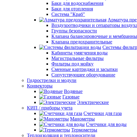
Баки для водоснабжения
Баки для отопления
Система "Краб"
Арматура пре
Воздухоотводчики и сепараторы воздух
Группы безопасности
Клапана балансировочные и мембранны
Клапана предохранительные
Системы фильт
Кабинеты умягчения воды
Магистральные фильтры
Фильтры под мойку
Сменные картриджи и засыпки
Сопутствующее оборудование
Гидрострелки и модули
Конвекторы
Водяные
Газовые
Электрические
КИП / приборы учета
Счетчики для газа
Манометры
Счетчики для воды
Термометры
Теплоизоляция и теплоносители