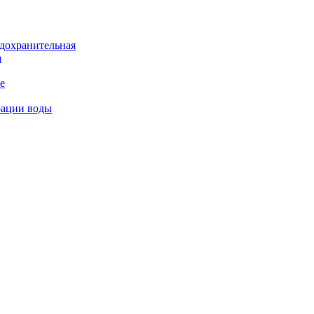
дохранительная
а
е
рации воды