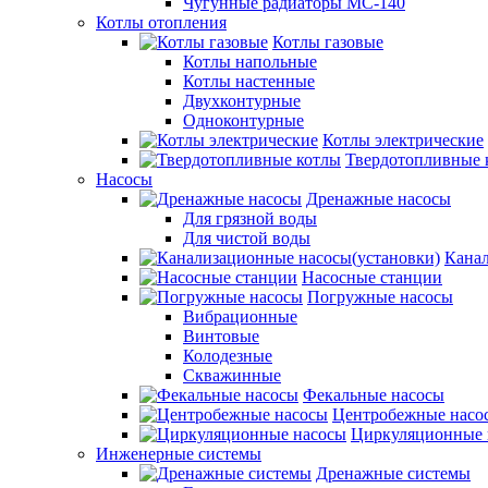
Чугунные радиаторы МС-140
Котлы отопления
Котлы газовые
Котлы напольные
Котлы настенные
Двухконтурные
Одноконтурные
Котлы электрические
Твердотопливные 
Насосы
Дренажные насосы
Для грязной воды
Для чистой воды
Канал
Насосные станции
Погружные насосы
Вибрационные
Винтовые
Колодезные
Скважинные
Фекальные насосы
Центробежные насо
Циркуляционные 
Инженерные системы
Дренажные системы