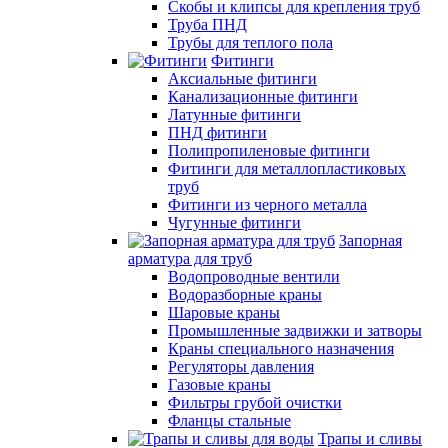
Скобы и клипсы для крепления труб
Труба ПНД
Трубы для теплого пола
Фитинги
Аксиальные фитинги
Канализационные фитинги
Латунные фитинги
ПНД фитинги
Полипропиленовые фитинги
Фитинги для металлопластиковых
труб
Фитинги из черного металла
Чугунные фитинги
Запорная
арматура для труб
Водопроводные вентили
Водоразборные краны
Шаровые краны
Промышленные задвижки и затворы
Краны специального назначения
Регуляторы давления
Газовые краны
Фильтры грубой очистки
Фланцы стальные
Трапы и сливы