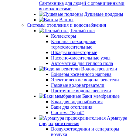
Сантехника для людей с ограниченными
возможностями
Душевые поддоны
Ванны
Системы отопления и водоснабжения
Теплый пол
Коллекторы
Клапана трехходовые
термосмесительные
Шкафы коллекторные
Насосно-смесительные узлы
Автоматика для теплого пола
Водонагреватели
Бойлеры косвенного нагрева
Электрические водонагреватели
Газовые водонагреватели
Проточные водонагреватели
Баки мембранные
Баки для водоснабжения
Баки для отопления
Система "Краб"
Арматура
предохранительная
Воздухоотводчики и сепараторы
воздуха