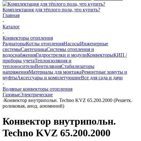
Комплектация для тёплого пола, что купить?
Главная
-
Каталог
-
Конвекторы отопления
Радиаторы
Котлы отопления
Насосы
Инженерные
системы
Сантехника
Системы отопления и
водоснабжения
Гидрострелки и модули
Конвекторы
КИП /
приборы учета
Теплоизоляция и
теплоносители
Вентиляция
Стабилизаторы
напряжения
Материалы для монтажа
Ремонтные хомуты и
муфты
Аксессуары и комплетующие
Все для сада и дачи
-
Водяные конвекторы отопления
Газовые
Электрические
-
Конвектор внутрипольн. Techno KVZ 65.200.2000 (Решетк.
роликовая, анод. аоюминий)
Конвектор внутрипольн.
Techno KVZ 65.200.2000