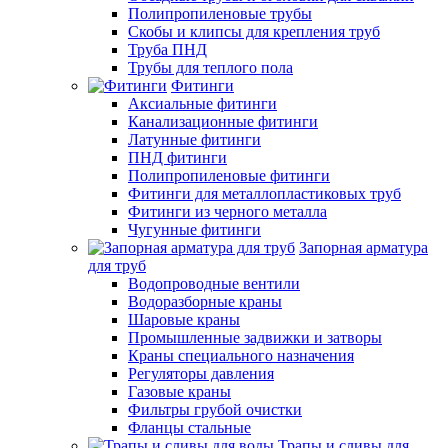
Полипропиленовые трубы
Скобы и клипсы для крепления труб
Труба ПНД
Трубы для теплого пола
Фитинги
Аксиальные фитинги
Канализационные фитинги
Латунные фитинги
ПНД фитинги
Полипропиленовые фитинги
Фитинги для металлопластиковых труб
Фитинги из черного металла
Чугунные фитинги
Запорная арматура
для труб
Водопроводные вентили
Водоразборные краны
Шаровые краны
Промышленные задвижки и затворы
Краны специального назначения
Регуляторы давления
Газовые краны
Фильтры грубой очистки
Фланцы стальные
Трапы и сливы для