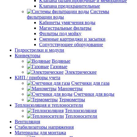
Клапана балансировочные и мембранные
Клапана предохранительные
Системы
фильтрации воды
Кабинеты умягчения воды
Магистральные фильтры
Фильтры под мойку
Сменные картриджи и засыпки
Сопутствующее оборудование
Гидрострелки и модули
Конвекторы
Водяные
Газовые
Электрические
КИП / приборы учета
Счетчики для газа
Манометры
Счетчики для воды
Термометры
Теплоизоляция и теплоносители
Теплоизоляция
Теплоносители
Вентиляция
Стабилизаторы напряжения
Материалы для монтажа