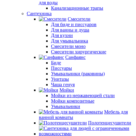
для воды
Канализационные трапы
Сантехника
Смесители
Для биде и писсуаров
Для ванны и душа
Для кухни
Для умывальника
Смесители моно
Смесители хирургические
Санфаянс
Биде
Писсуары
Умывальники (раковины)
Унитазы
Чаша генуя
Мойки
Мойки из нержавеющей стали
Мойки композитные
Умывальники
Мебель для
ванной комнаты
Полотенцесушители