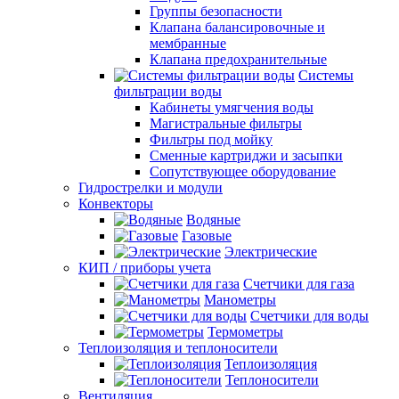
Группы безопасности
Клапана балансировочные и
мембранные
Клапана предохранительные
Системы
фильтрации воды
Кабинеты умягчения воды
Магистральные фильтры
Фильтры под мойку
Сменные картриджи и засыпки
Сопутствующее оборудование
Гидрострелки и модули
Конвекторы
Водяные
Газовые
Электрические
КИП / приборы учета
Счетчики для газа
Манометры
Счетчики для воды
Термометры
Теплоизоляция и теплоносители
Теплоизоляция
Теплоносители
Вентиляция