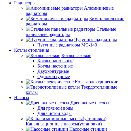
Радиаторы
Алюминиевые
радиаторы
Биметаллические
радиаторы
Стальные
панельные радиаторы
Чугунные радиаторы
Чугунные радиаторы МС-140
Котлы отопления
Котлы газовые
Котлы напольные
Котлы настенные
Двухконтурные
Одноконтурные
Котлы электрические
Твердотопливные
котлы
Насосы
Дренажные насосы
Для грязной воды
Для чистой воды
Канализационные насосы(установки)
Насосные станции