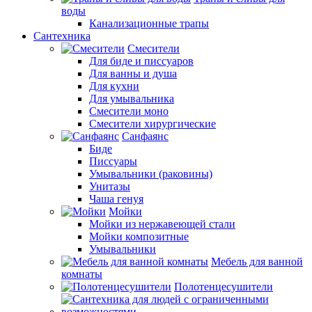
воды
Канализационные трапы
Сантехника
Смесители
Для биде и писсуаров
Для ванны и душа
Для кухни
Для умывальника
Смесители моно
Смесители хирургические
Санфаянс
Биде
Писсуары
Умывальники (раковины)
Унитазы
Чаша генуя
Мойки
Мойки из нержавеющей стали
Мойки композитные
Умывальники
Мебель для ванной
комнаты
Полотенцесушители