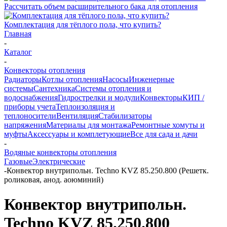
Рассчитать объем расширительного бака для отопления
Комплектация для тёплого пола, что купить?
Главная
-
Каталог
-
Конвекторы отопления
Радиаторы
Котлы отопления
Насосы
Инженерные
системы
Сантехника
Системы отопления и
водоснабжения
Гидрострелки и модули
Конвекторы
КИП /
приборы учета
Теплоизоляция и
теплоносители
Вентиляция
Стабилизаторы
напряжения
Материалы для монтажа
Ремонтные хомуты и
муфты
Аксессуары и комплетующие
Все для сада и дачи
-
Водяные конвекторы отопления
Газовые
Электрические
-
Конвектор внутрипольн. Techno KVZ 85.250.800 (Решетк.
роликовая, анод. аоюминий)
Конвектор внутрипольн.
Techno KVZ 85.250.800