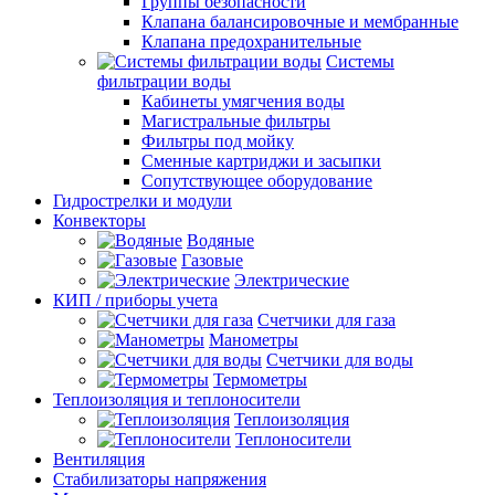
Группы безопасности
Клапана балансировочные и мембранные
Клапана предохранительные
Системы
фильтрации воды
Кабинеты умягчения воды
Магистральные фильтры
Фильтры под мойку
Сменные картриджи и засыпки
Сопутствующее оборудование
Гидрострелки и модули
Конвекторы
Водяные
Газовые
Электрические
КИП / приборы учета
Счетчики для газа
Манометры
Счетчики для воды
Термометры
Теплоизоляция и теплоносители
Теплоизоляция
Теплоносители
Вентиляция
Стабилизаторы напряжения