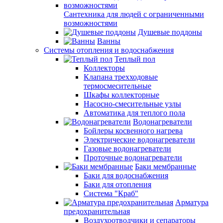
Сантехника для людей с ограниченными
возможностями
Душевые поддоны
Ванны
Системы отопления и водоснабжения
Теплый пол
Коллекторы
Клапана трехходовые
термосмесительные
Шкафы коллекторные
Насосно-смесительные узлы
Автоматика для теплого пола
Водонагреватели
Бойлеры косвенного нагрева
Электрические водонагреватели
Газовые водонагреватели
Проточные водонагреватели
Баки мембранные
Баки для водоснабжения
Баки для отопления
Система "Краб"
Арматура
предохранительная
Воздухоотводчики и сепараторы