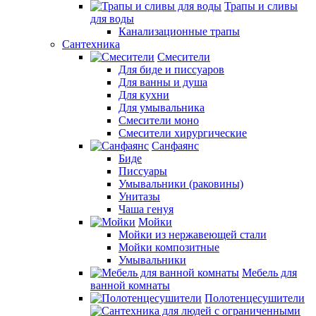
Трапы и сливы
для воды
Канализационные трапы
Сантехника
Смесители
Для биде и писсуаров
Для ванны и душа
Для кухни
Для умывальника
Смесители моно
Смесители хирургические
Санфаянс
Биде
Писсуары
Умывальники (раковины)
Унитазы
Чаша генуя
Мойки
Мойки из нержавеющей стали
Мойки композитные
Умывальники
Мебель для
ванной комнаты
Полотенцесушители