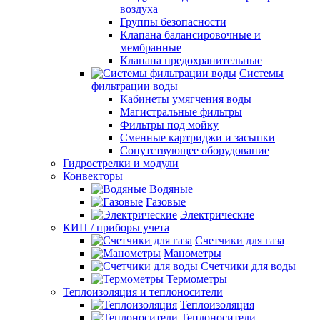
воздуха
Группы безопасности
Клапана балансировочные и
мембранные
Клапана предохранительные
Системы
фильтрации воды
Кабинеты умягчения воды
Магистральные фильтры
Фильтры под мойку
Сменные картриджи и засыпки
Сопутствующее оборудование
Гидрострелки и модули
Конвекторы
Водяные
Газовые
Электрические
КИП / приборы учета
Счетчики для газа
Манометры
Счетчики для воды
Термометры
Теплоизоляция и теплоносители
Теплоизоляция
Теплоносители