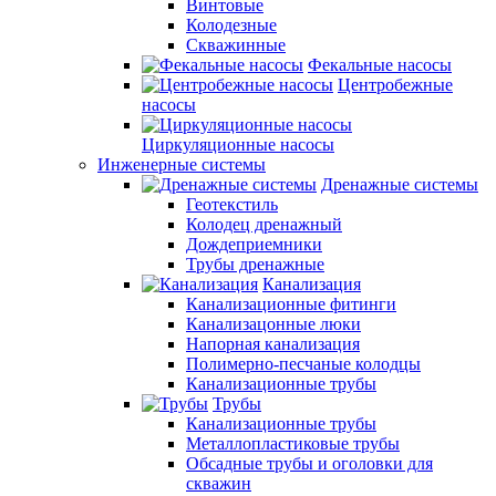
Винтовые
Колодезные
Скважинные
Фекальные насосы
Центробежные
насосы
Циркуляционные насосы
Инженерные системы
Дренажные системы
Геотекстиль
Колодец дренажный
Дождеприемники
Трубы дренажные
Канализация
Канализационные фитинги
Канализацонные люки
Напорная канализация
Полимерно-песчаные колодцы
Канализационные трубы
Трубы
Канализационные трубы
Металлопластиковые трубы
Обсадные трубы и оголовки для
скважин