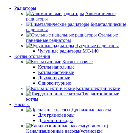
Радиаторы
Алюминиевые
радиаторы
Биметаллические
радиаторы
Стальные
панельные радиаторы
Чугунные радиаторы
Чугунные радиаторы МС-140
Котлы отопления
Котлы газовые
Котлы напольные
Котлы настенные
Двухконтурные
Одноконтурные
Котлы электрические
Твердотопливные
котлы
Насосы
Дренажные насосы
Для грязной воды
Для чистой воды
Канализационные насосы(установки)