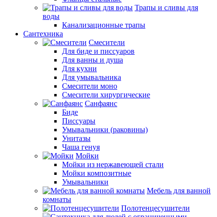
Трапы и сливы для
воды
Канализационные трапы
Сантехника
Смесители
Для биде и писсуаров
Для ванны и душа
Для кухни
Для умывальника
Смесители моно
Смесители хирургические
Санфаянс
Биде
Писсуары
Умывальники (раковины)
Унитазы
Чаша генуя
Мойки
Мойки из нержавеющей стали
Мойки композитные
Умывальники
Мебель для ванной
комнаты
Полотенцесушители