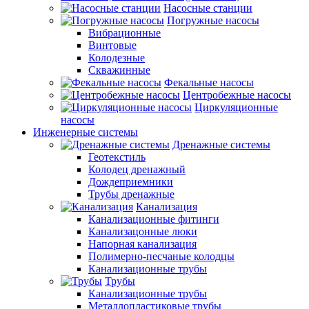
Насосные станции
Погружные насосы
Вибрационные
Винтовые
Колодезные
Скважинные
Фекальные насосы
Центробежные насосы
Циркуляционные
насосы
Инженерные системы
Дренажные системы
Геотекстиль
Колодец дренажный
Дождеприемники
Трубы дренажные
Канализация
Канализационные фитинги
Канализацонные люки
Напорная канализация
Полимерно-песчаные колодцы
Канализационные трубы
Трубы
Канализационные трубы
Металлопластиковые трубы