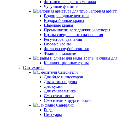
Фитинги из черного металла
Чугунные фитинги
Запорная армат
Водопроводные вентили
Водоразборные краны
Шаровые краны
Промышленные задвижки и затворы
Краны специального назначения
Регуляторы давления
Газовые краны
Фильтры грубой очистки
Фланцы стальные
Трапы и сливы дл
Канализационные трапы
Сантехника
Смесители
Для биде и писсуаров
Для ванны и душа
Для кухни
Для умывальника
Смесители моно
Смесители хирургические
Санфаянс
Биде
Писсуары