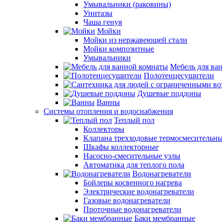
Умывальники (раковины)
Унитазы
Чаша генуя
Мойки
Мойки из нержавеющей стали
Мойки композитные
Умывальники
Мебель для ва
Полотенцесушители
Душевые поддоны
Ванны
Системы отопления и водоснабжения
Теплый пол
Коллекторы
Клапана трехходовые термосмесительн
Шкафы коллекторные
Насосно-смесительные узлы
Автоматика для теплого пола
Водонагреватели
Бойлеры косвенного нагрева
Электрические водонагреватели
Газовые водонагреватели
Проточные водонагреватели
Баки мембранные