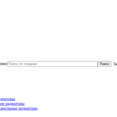
З
диаторы
ие радиаторы
панельные радиаторы