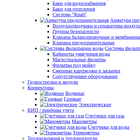
Баки для водоснабжения
Баки для отопления
Система "Краб"
Арматура пре
Воздухоотводчики и сепараторы воздух
Группы безопасности
Клапана балансировочные и мембранны
Клапана предохранительные
Системы фильт
Кабинеты умягчения воды
Магистральные фильтры
Фильтры под мойку
Сменные картриджи и засыпки
Сопутствующее оборудование
Гидрострелки и модули
Конвекторы
Водяные
Газовые
Электрические
КИП / приборы учета
Счетчики для газа
Манометры
Счетчики для воды
Термометры
Теплоизоляция и теплоносители