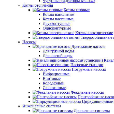
Чугунные радиаторы МС-140
Котлы отопления
Котлы газовые
Котлы напольные
Котлы настенные
Двухконтурные
Одноконтурные
Котлы электрические
Твердотопливные 
Насосы
Дренажные насосы
Для грязной воды
Для чистой воды
Канал
Насосные станции
Погружные насосы
Вибрационные
Винтовые
Колодезные
Скважинные
Фекальные насосы
Центробежные насо
Циркуляционные 
Инженерные системы
Дренажные системы