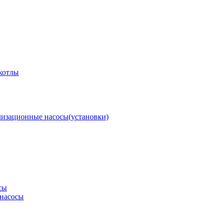
котлы
изационные насосы(установки)
сы
насосы