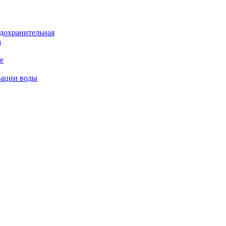
дохранительная
а
е
рации воды