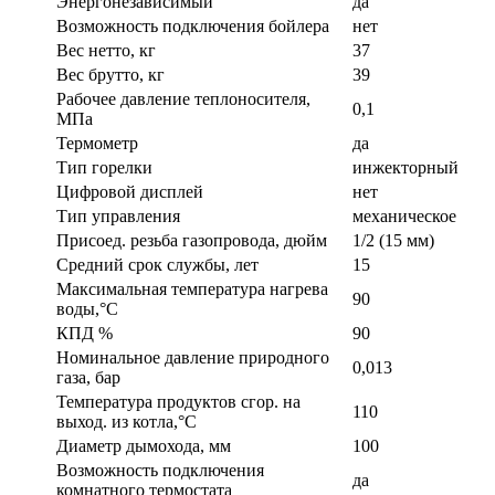
Энергонезависимый
да
Возможность подключения бойлера
нет
Вес нетто, кг
37
Вес брутто, кг
39
Рабочее давление теплоносителя,
0,1
МПа
Термометр
да
Тип горелки
инжекторный
Цифровой дисплей
нет
Тип управления
механическое
Присоед. резьба газопровода, дюйм
1/2 (15 мм)
Средний срок службы, лет
15
Максимальная температура нагрева
90
воды,°С
КПД %
90
Номинальное давление природного
0,013
газа, бар
Температура продуктов сгор. на
110
выход. из котла,°С
Диаметр дымохода, мм
100
Возможность подключения
да
комнатного термостата