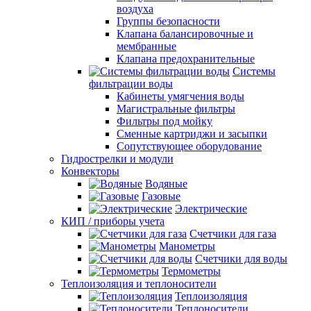
воздуха
Группы безопасности
Клапана балансировочные и
мембранные
Клапана предохранительные
Системы
фильтрации воды
Кабинеты умягчения воды
Магистральные фильтры
Фильтры под мойку
Сменные картриджи и засыпки
Сопутствующее оборудование
Гидрострелки и модули
Конвекторы
Водяные
Газовые
Электрические
КИП / приборы учета
Счетчики для газа
Манометры
Счетчики для воды
Термометры
Теплоизоляция и теплоносители
Теплоизоляция
Теплоносители