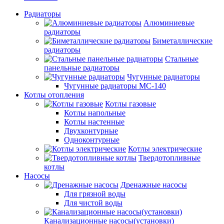
Радиаторы
Алюминиевые
радиаторы
Биметаллические
радиаторы
Стальные
панельные радиаторы
Чугунные радиаторы
Чугунные радиаторы МС-140
Котлы отопления
Котлы газовые
Котлы напольные
Котлы настенные
Двухконтурные
Одноконтурные
Котлы электрические
Твердотопливные
котлы
Насосы
Дренажные насосы
Для грязной воды
Для чистой воды
Канализационные насосы(установки)