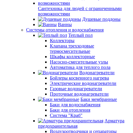
Сантехника для людей с ограниченными
возможностями
Душевые поддоны
Ванны
Системы отопления и водоснабжения
Теплый пол
Коллекторы
Клапана трехходовые
термосмесительные
Шкафы коллекторные
Насосно-смесительные узлы
Автоматика для теплого пола
Водонагреватели
Бойлеры косвенного нагрева
Электрические водонагреватели
Газовые водонагреватели
Проточные водонагреватели
Баки мембранные
Баки для водоснабжения
Баки для отопления
Система "Краб"
Арматура
предохранительная
Воздухоотводчики и сепараторы