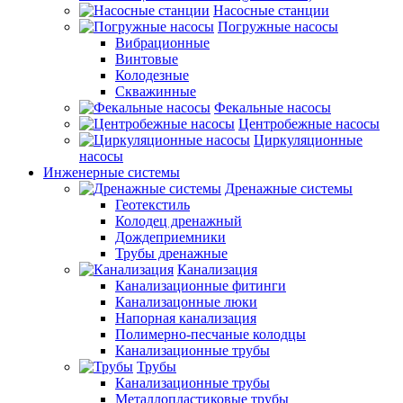
Насосные станции
Погружные насосы
Вибрационные
Винтовые
Колодезные
Скважинные
Фекальные насосы
Центробежные насосы
Циркуляционные
насосы
Инженерные системы
Дренажные системы
Геотекстиль
Колодец дренажный
Дождеприемники
Трубы дренажные
Канализация
Канализационные фитинги
Канализацонные люки
Напорная канализация
Полимерно-песчаные колодцы
Канализационные трубы
Трубы
Канализационные трубы
Металлопластиковые трубы