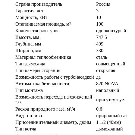
Страна производитель
Россия
Гарантия, лет
3
Мощность, кВт
10
Отапливаемая площадь, м²
100
Количество контуров
одноконтурый
Высота, мм
747.5
Глубина, мм
499
Ширина, мм
330
Материал теплообменника
сталь
Тип дымохода
совмещенный
Тип камеры сгорания
открытая
Возможность работы с турбонасадкой
да
Автоматика безопасности
820 NOVA
Тип монтажа
напольный
Возможность перехода на сжиженый
присутсутвует
газ
Расход природного газа, м³/ч
0.6
Вид топлива
природный газ
Присоединительный диаметр, дюйм
1 1/2 (40мм)
Тип котла
дымоходный