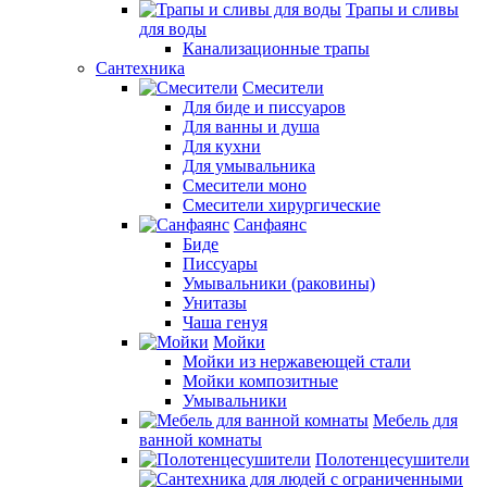
Трапы и сливы
для воды
Канализационные трапы
Сантехника
Смесители
Для биде и писсуаров
Для ванны и душа
Для кухни
Для умывальника
Смесители моно
Смесители хирургические
Санфаянс
Биде
Писсуары
Умывальники (раковины)
Унитазы
Чаша генуя
Мойки
Мойки из нержавеющей стали
Мойки композитные
Умывальники
Мебель для
ванной комнаты
Полотенцесушители