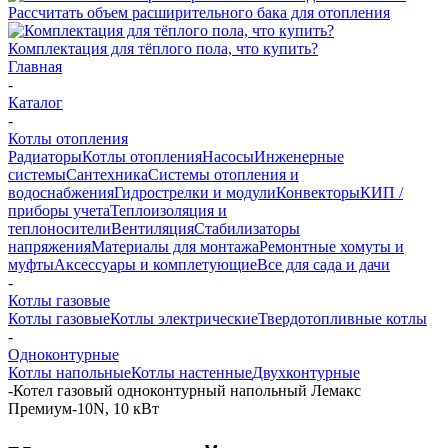
Рассчитать объем расширительного бака для отопления
Комплектация для тёплого пола, что купить?
Главная
-
Каталог
-
Котлы отопления
Радиаторы
Котлы отопления
Насосы
Инженерные
системы
Сантехника
Системы отопления и
водоснабжения
Гидрострелки и модули
Конвекторы
КИП /
приборы учета
Теплоизоляция и
теплоносители
Вентиляция
Стабилизаторы
напряжения
Материалы для монтажа
Ремонтные хомуты и
муфты
Аксессуары и комплетующие
Все для сада и дачи
-
Котлы газовые
Котлы газовые
Котлы электрические
Твердотопливные котлы
-
Одноконтурные
Котлы напольные
Котлы настенные
Двухконтурные
-
Котел газовый одноконтурный напольный Лемакс
Премиум-10N, 10 кВт