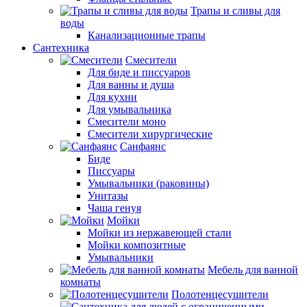
Трапы и сливы для
воды
Канализационные трапы
Сантехника
Смесители
Для биде и писсуаров
Для ванны и душа
Для кухни
Для умывальника
Смесители моно
Смесители хирургические
Санфаянс
Биде
Писсуары
Умывальники (раковины)
Унитазы
Чаша генуя
Мойки
Мойки из нержавеющей стали
Мойки композитные
Умывальники
Мебель для ванной
комнаты
Полотенцесушители