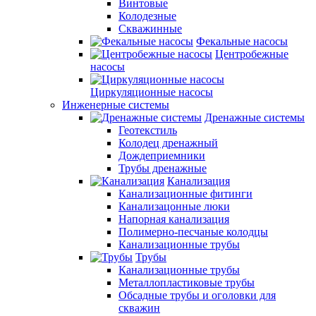
Винтовые
Колодезные
Скважинные
Фекальные насосы
Центробежные
насосы
Циркуляционные насосы
Инженерные системы
Дренажные системы
Геотекстиль
Колодец дренажный
Дождеприемники
Трубы дренажные
Канализация
Канализационные фитинги
Канализацонные люки
Напорная канализация
Полимерно-песчаные колодцы
Канализационные трубы
Трубы
Канализационные трубы
Металлопластиковые трубы
Обсадные трубы и оголовки для
скважин