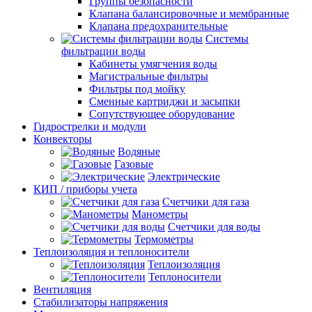
Группы безопасности
Клапана балансировочные и мембранные
Клапана предохранительные
Системы
фильтрации воды
Кабинеты умягчения воды
Магистральные фильтры
Фильтры под мойку
Сменные картриджи и засыпки
Сопутствующее оборудование
Гидрострелки и модули
Конвекторы
Водяные
Газовые
Электрические
КИП / приборы учета
Счетчики для газа
Манометры
Счетчики для воды
Термометры
Теплоизоляция и теплоносители
Теплоизоляция
Теплоносители
Вентиляция
Стабилизаторы напряжения