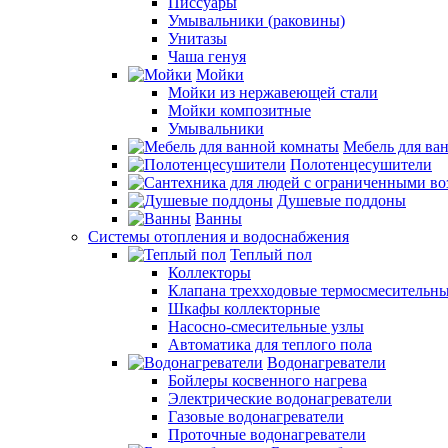
Писсуары
Умывальники (раковины)
Унитазы
Чаша генуя
Мойки
Мойки из нержавеющей стали
Мойки композитные
Умывальники
Мебель для ва
Полотенцесушители
Душевые поддоны
Ванны
Системы отопления и водоснабжения
Теплый пол
Коллекторы
Клапана трехходовые термосмесительн
Шкафы коллекторные
Насосно-смесительные узлы
Автоматика для теплого пола
Водонагреватели
Бойлеры косвенного нагрева
Электрические водонагреватели
Газовые водонагреватели
Проточные водонагреватели