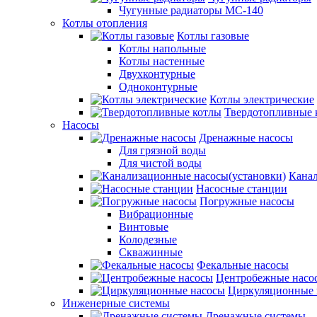
Чугунные радиаторы МС-140
Котлы отопления
Котлы газовые
Котлы напольные
Котлы настенные
Двухконтурные
Одноконтурные
Котлы электрические
Твердотопливные 
Насосы
Дренажные насосы
Для грязной воды
Для чистой воды
Канал
Насосные станции
Погружные насосы
Вибрационные
Винтовые
Колодезные
Скважинные
Фекальные насосы
Центробежные насо
Циркуляционные 
Инженерные системы
Дренажные системы