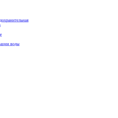
дохранительная
а
е
рации воды