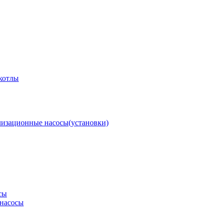
котлы
изационные насосы(установки)
сы
насосы