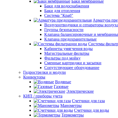
Баки мембранные
Баки для водоснабжения
Баки для отопления
Система "Краб"
Арматура пре
Воздухоотводчики и сепараторы воздух
Группы безопасности
Клапана балансировочные и мембранны
Клапана предохранительные
Системы фильт
Кабинеты умягчения воды
Магистральные фильтры
Фильтры под мойку
Сменные картриджи и засыпки
Сопутствующее оборудование
Гидрострелки и модули
Конвекторы
Водяные
Газовые
Электрические
КИП / приборы учета
Счетчики для газа
Манометры
Счетчики для воды
Термометры