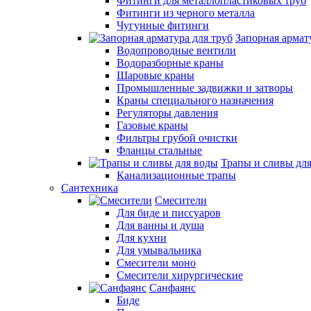
Фитинги для металлопластиковых труб
Фитинги из черного металла
Чугунные фитинги
Запорная армат
Водопроводные вентили
Водоразборные краны
Шаровые краны
Промышленные задвижки и затворы
Краны специального назначения
Регуляторы давления
Газовые краны
Фильтры грубой очистки
Фланцы стальные
Трапы и сливы дл
Канализационные трапы
Сантехника
Смесители
Для биде и писсуаров
Для ванны и душа
Для кухни
Для умывальника
Смесители моно
Смесители хирургические
Санфаянс
Биде