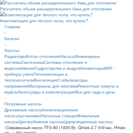
Рассчитать объем расширительного бака для отопления
Комплектация для тёплого пола, что купить?
Главная
-
Каталог
-
Насосы
Радиаторы
Котлы отопления
Насосы
Инженерные
системы
Сантехника
Системы отопления и
водоснабжения
Гидрострелки и модули
Конвекторы
КИП /
приборы учета
Теплоизоляция и
теплоносители
Вентиляция
Стабилизаторы
напряжения
Материалы для монтажа
Ремонтные хомуты и
муфты
Аксессуары и комплетующие
Все для сада и дачи
-
Погружные насосы
Дренажные насосы
Канализационные
насосы(установки)
Насосные станции
Фекальные
насосы
Центробежные насосы
Циркуляционные насосы
-
Скважинный насос TF3-80 (1000 Вт, Qmax-2,7 m3/час, Hmax-