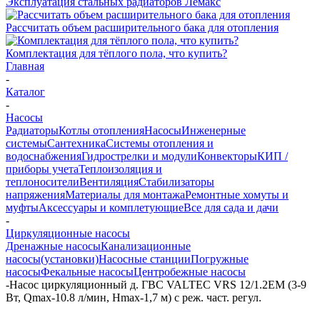
Эксплуатация стальных радиаторов Лемакс
Рассчитать объем расширительного бака для отопления
Комплектация для тёплого пола, что купить?
Главная
-
Каталог
-
Насосы
Радиаторы
Котлы отопления
Насосы
Инженерные
системы
Сантехника
Системы отопления и
водоснабжения
Гидрострелки и модули
Конвекторы
КИП /
приборы учета
Теплоизоляция и
теплоносители
Вентиляция
Стабилизаторы
напряжения
Материалы для монтажа
Ремонтные хомуты и
муфты
Аксессуары и комплетующие
Все для сада и дачи
-
Циркуляционные насосы
Дренажные насосы
Канализационные
насосы(установки)
Насосные станции
Погружные
насосы
Фекальные насосы
Центробежные насосы
-
Насос циркуляционный д. ГВС VALTEC VRS 12/1.2EM (3-9
Вт, Qmax-10.8 л/мин, Hmax-1,7 м) с реж. част. регул.