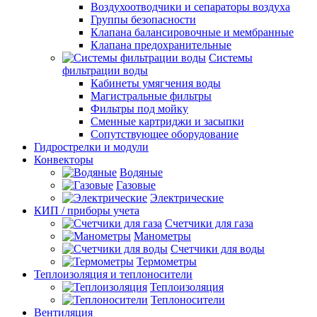
Воздухоотводчики и сепараторы воздуха
Группы безопасности
Клапана балансировочные и мембранные
Клапана предохранительные
Системы
фильтрации воды
Кабинеты умягчения воды
Магистральные фильтры
Фильтры под мойку
Сменные картриджи и засыпки
Сопутствующее оборудование
Гидрострелки и модули
Конвекторы
Водяные
Газовые
Электрические
КИП / приборы учета
Счетчики для газа
Манометры
Счетчики для воды
Термометры
Теплоизоляция и теплоносители
Теплоизоляция
Теплоносители
Вентиляция