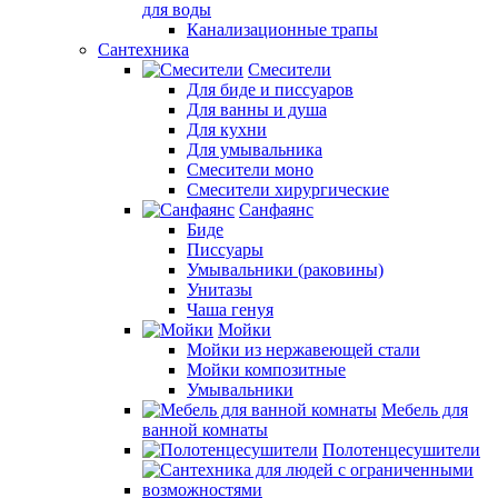
для воды
Канализационные трапы
Сантехника
Смесители
Для биде и писсуаров
Для ванны и душа
Для кухни
Для умывальника
Смесители моно
Смесители хирургические
Санфаянс
Биде
Писсуары
Умывальники (раковины)
Унитазы
Чаша генуя
Мойки
Мойки из нержавеющей стали
Мойки композитные
Умывальники
Мебель для
ванной комнаты
Полотенцесушители