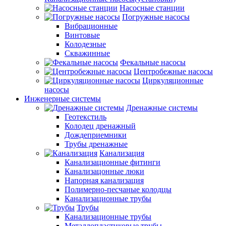
Насосные станции
Погружные насосы
Вибрационные
Винтовые
Колодезные
Скважинные
Фекальные насосы
Центробежные насосы
Циркуляционные
насосы
Инженерные системы
Дренажные системы
Геотекстиль
Колодец дренажный
Дождеприемники
Трубы дренажные
Канализация
Канализационные фитинги
Канализацонные люки
Напорная канализация
Полимерно-песчаные колодцы
Канализационные трубы
Трубы
Канализационные трубы
Металлопластиковые трубы