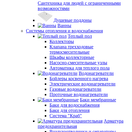
Сантехника для людей с ограниченными
возможностями
Душевые поддоны
Ванны
Системы отопления и водоснабжения
Теплый пол
Коллекторы
Клапана трехходовые
термосмесительные
Шкафы коллекторные
Насосно-смесительные узлы
Автоматика для теплого пола
Водонагреватели
Бойлеры косвенного нагрева
Электрические водонагреватели
Газовые водонагреватели
Проточные водонагреватели
Баки мембранные
Баки для водоснабжения
Баки для отопления
Система "Краб"
Арматура
предохранительная
Воздухоотводчики и сепараторы