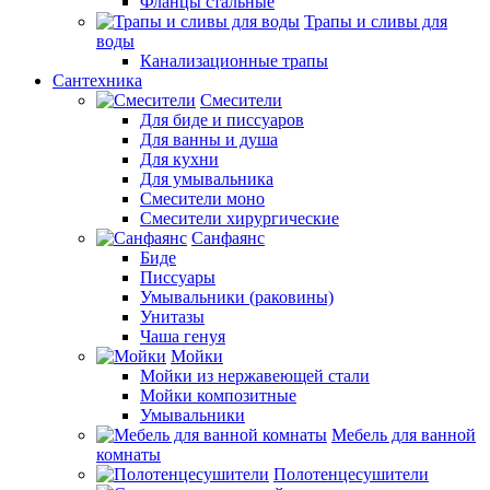
Фланцы стальные
Трапы и сливы для
воды
Канализационные трапы
Сантехника
Смесители
Для биде и писсуаров
Для ванны и душа
Для кухни
Для умывальника
Смесители моно
Смесители хирургические
Санфаянс
Биде
Писсуары
Умывальники (раковины)
Унитазы
Чаша генуя
Мойки
Мойки из нержавеющей стали
Мойки композитные
Умывальники
Мебель для ванной
комнаты
Полотенцесушители