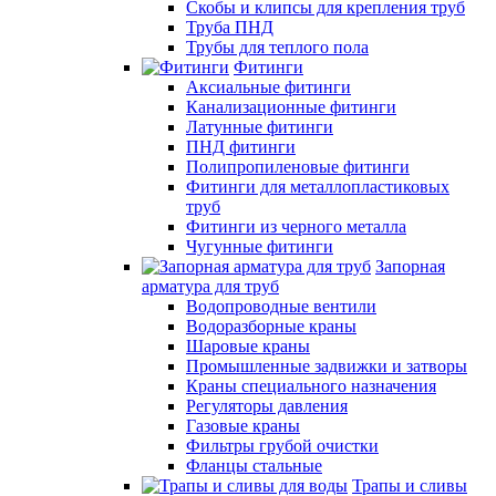
Скобы и клипсы для крепления труб
Труба ПНД
Трубы для теплого пола
Фитинги
Аксиальные фитинги
Канализационные фитинги
Латунные фитинги
ПНД фитинги
Полипропиленовые фитинги
Фитинги для металлопластиковых
труб
Фитинги из черного металла
Чугунные фитинги
Запорная
арматура для труб
Водопроводные вентили
Водоразборные краны
Шаровые краны
Промышленные задвижки и затворы
Краны специального назначения
Регуляторы давления
Газовые краны
Фильтры грубой очистки
Фланцы стальные
Трапы и сливы