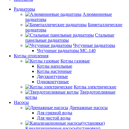
Радиаторы
Алюминиевые
радиаторы
Биметаллические
радиаторы
Стальные
панельные радиаторы
Чугунные радиаторы
Чугунные радиаторы МС-140
Котлы отопления
Котлы газовые
Котлы напольные
Котлы настенные
Двухконтурные
Одноконтурные
Котлы электрические
Твердотопливные
котлы
Насосы
Дренажные насосы
Для грязной воды
Для чистой воды
Канализационные насосы(установки)