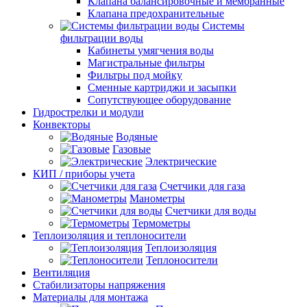
Клапана балансировочные и мембранные
Клапана предохранительные
Системы
фильтрации воды
Кабинеты умягчения воды
Магистральные фильтры
Фильтры под мойку
Сменные картриджи и засыпки
Сопутствующее оборудование
Гидрострелки и модули
Конвекторы
Водяные
Газовые
Электрические
КИП / приборы учета
Счетчики для газа
Манометры
Счетчики для воды
Термометры
Теплоизоляция и теплоносители
Теплоизоляция
Теплоносители
Вентиляция
Стабилизаторы напряжения
Материалы для монтажа