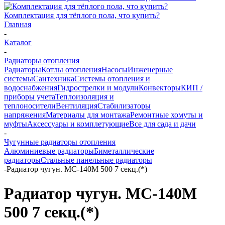
Комплектация для тёплого пола, что купить?
Главная
-
Каталог
-
Радиаторы отопления
Радиаторы
Котлы отопления
Насосы
Инженерные
системы
Сантехника
Системы отопления и
водоснабжения
Гидрострелки и модули
Конвекторы
КИП /
приборы учета
Теплоизоляция и
теплоносители
Вентиляция
Стабилизаторы
напряжения
Материалы для монтажа
Ремонтные хомуты и
муфты
Аксессуары и комплетующие
Все для сада и дачи
-
Чугунные радиаторы отопления
Алюминиевые радиаторы
Биметаллические
радиаторы
Стальные панельные радиаторы
-
Радиатор чугун. МС-140М 500 7 секц.(*)
Радиатор чугун. МС-140М
500 7 секц.(*)