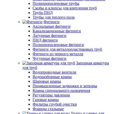
Полипропиленовые трубы
Скобы и клипсы для крепления труб
Труба ПНД
Трубы для теплого пола
Фитинги
Аксиальные фитинги
Канализационные фитинги
Латунные фитинги
ПНД фитинги
Полипропиленовые фитинги
Фитинги для металлопластиковых труб
Фитинги из черного металла
Чугунные фитинги
Запорная арматура
для труб
Водопроводные вентили
Водоразборные краны
Шаровые краны
Промышленные задвижки и затворы
Краны специального назначения
Регуляторы давления
Газовые краны
Фильтры грубой очистки
Фланцы стальные
Трапы и сливы для