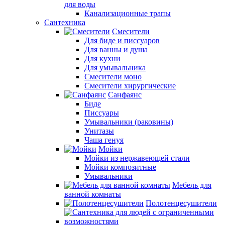
для воды
Канализационные трапы
Сантехника
Смесители
Для биде и писсуаров
Для ванны и душа
Для кухни
Для умывальника
Смесители моно
Смесители хирургические
Санфаянс
Биде
Писсуары
Умывальники (раковины)
Унитазы
Чаша генуя
Мойки
Мойки из нержавеющей стали
Мойки композитные
Умывальники
Мебель для
ванной комнаты
Полотенцесушители