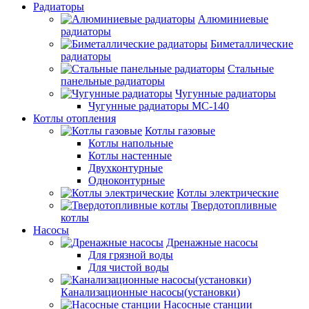
Радиаторы
Алюминиевые
радиаторы
Биметаллические
радиаторы
Стальные
панельные радиаторы
Чугунные радиаторы
Чугунные радиаторы МС-140
Котлы отопления
Котлы газовые
Котлы напольные
Котлы настенные
Двухконтурные
Одноконтурные
Котлы электрические
Твердотопливные
котлы
Насосы
Дренажные насосы
Для грязной воды
Для чистой воды
Канализационные насосы(установки)
Насосные станции