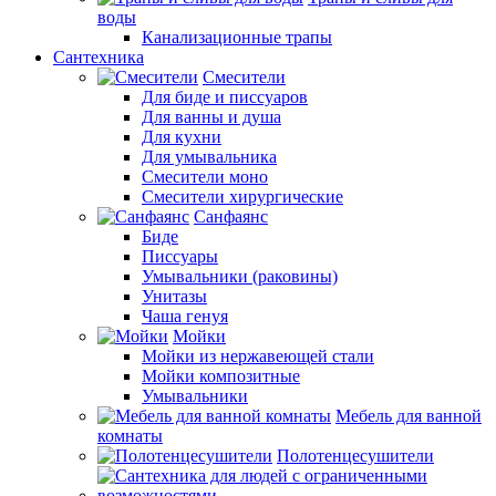
воды
Канализационные трапы
Сантехника
Смесители
Для биде и писсуаров
Для ванны и душа
Для кухни
Для умывальника
Смесители моно
Смесители хирургические
Санфаянс
Биде
Писсуары
Умывальники (раковины)
Унитазы
Чаша генуя
Мойки
Мойки из нержавеющей стали
Мойки композитные
Умывальники
Мебель для ванной
комнаты
Полотенцесушители