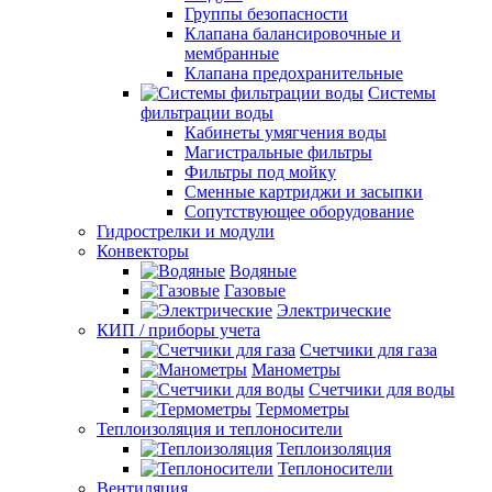
Группы безопасности
Клапана балансировочные и
мембранные
Клапана предохранительные
Системы
фильтрации воды
Кабинеты умягчения воды
Магистральные фильтры
Фильтры под мойку
Сменные картриджи и засыпки
Сопутствующее оборудование
Гидрострелки и модули
Конвекторы
Водяные
Газовые
Электрические
КИП / приборы учета
Счетчики для газа
Манометры
Счетчики для воды
Термометры
Теплоизоляция и теплоносители
Теплоизоляция
Теплоносители
Вентиляция