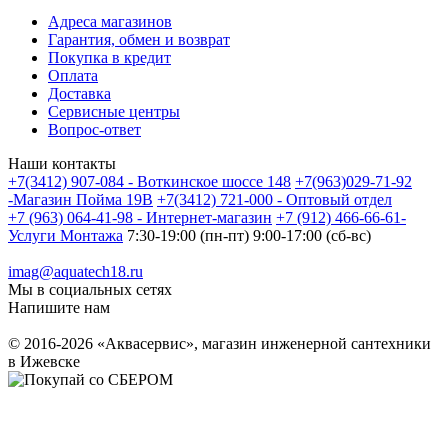
Адреса магазинов
Гарантия, обмен и возврат
Покупка в кредит
Оплата
Доставка
Сервисные центры
Вопрос-ответ
Наши контакты
+7(3412) 907-084 - Воткинское шоссе 148
+7(963)029-71-92
-Магазин Пойма 19В
+7(3412) 721-000 - Оптовый отдел
+7 (963) 064-41-98 - Интернет-магазин
+7 (912) 466-66-61-
Услуги Монтажа
7:30-19:00 (пн-пт) 9:00-17:00 (сб-вс)
imag@aquatech18.ru
Мы в социальных сетях
Напишите нам
© 2016-2026 «Аквасервис», магазин инженерной сантехники
в Ижевске