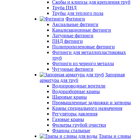
Скобы и клипсы для крепления труб
Труба ПНД
Трубы для теплого пола
Фитинги
Аксиальные фитинги
Канализационные фитинги
Латунные фитинги
ПНД фитинги
Полипропиленовые фитинги
Фитинги для металлопластиковых
труб
Фитинги из черного металла
Чугунные фитинги
Запорная
арматура для труб
Водопроводные вентили
Водоразборные краны
Шаровые краны
Промышленные задвижки и затворы
Краны специального назначения
Регуляторы давления
Газовые краны
Фильтры грубой очистки
Фланцы стальные
Трапы и сливы