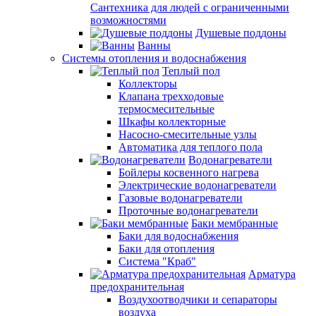
Сантехника для людей с ограниченными
возможностями
Душевые поддоны
Ванны
Системы отопления и водоснабжения
Теплый пол
Коллекторы
Клапана трехходовые
термосмесительные
Шкафы коллекторные
Насосно-смесительные узлы
Автоматика для теплого пола
Водонагреватели
Бойлеры косвенного нагрева
Электрические водонагреватели
Газовые водонагреватели
Проточные водонагреватели
Баки мембранные
Баки для водоснабжения
Баки для отопления
Система "Краб"
Арматура
предохранительная
Воздухоотводчики и сепараторы
воздуха