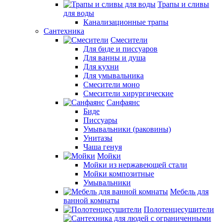
Трапы и сливы
для воды
Канализационные трапы
Сантехника
Смесители
Для биде и писсуаров
Для ванны и душа
Для кухни
Для умывальника
Смесители моно
Смесители хирургические
Санфаянс
Биде
Писсуары
Умывальники (раковины)
Унитазы
Чаша генуя
Мойки
Мойки из нержавеющей стали
Мойки композитные
Умывальники
Мебель для
ванной комнаты
Полотенцесушители