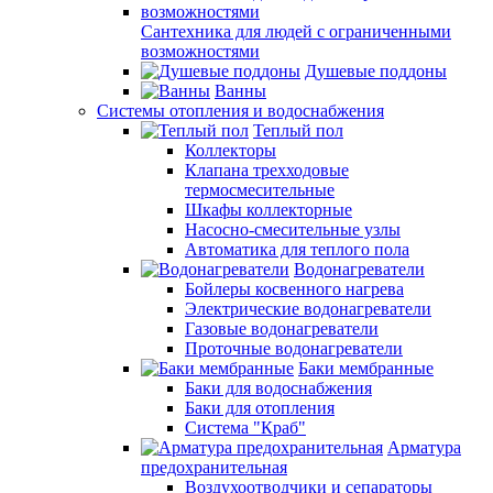
Сантехника для людей с ограниченными
возможностями
Душевые поддоны
Ванны
Системы отопления и водоснабжения
Теплый пол
Коллекторы
Клапана трехходовые
термосмесительные
Шкафы коллекторные
Насосно-смесительные узлы
Автоматика для теплого пола
Водонагреватели
Бойлеры косвенного нагрева
Электрические водонагреватели
Газовые водонагреватели
Проточные водонагреватели
Баки мембранные
Баки для водоснабжения
Баки для отопления
Система "Краб"
Арматура
предохранительная
Воздухоотводчики и сепараторы