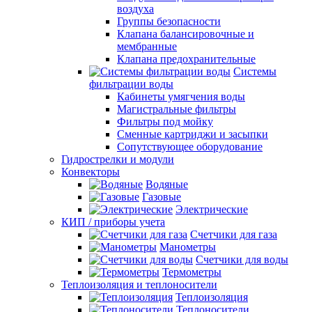
воздуха
Группы безопасности
Клапана балансировочные и
мембранные
Клапана предохранительные
Системы
фильтрации воды
Кабинеты умягчения воды
Магистральные фильтры
Фильтры под мойку
Сменные картриджи и засыпки
Сопутствующее оборудование
Гидрострелки и модули
Конвекторы
Водяные
Газовые
Электрические
КИП / приборы учета
Счетчики для газа
Манометры
Счетчики для воды
Термометры
Теплоизоляция и теплоносители
Теплоизоляция
Теплоносители