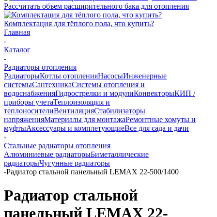
Рассчитать объем расширительного бака для отопления
Комплектация для тёплого пола, что купить?
Главная
-
Каталог
-
Радиаторы отопления
Радиаторы
Котлы отопления
Насосы
Инженерные
системы
Сантехника
Системы отопления и
водоснабжения
Гидрострелки и модули
Конвекторы
КИП /
приборы учета
Теплоизоляция и
теплоносители
Вентиляция
Стабилизаторы
напряжения
Материалы для монтажа
Ремонтные хомуты и
муфты
Аксессуары и комплетующие
Все для сада и дачи
-
Стальные радиаторы отопления
Алюминиевые радиаторы
Биметаллические
радиаторы
Чугунные радиаторы
-
Радиатор стальной панельный LEMAX 22-500/1400
Радиатор стальной
панельный LEMAX 22-