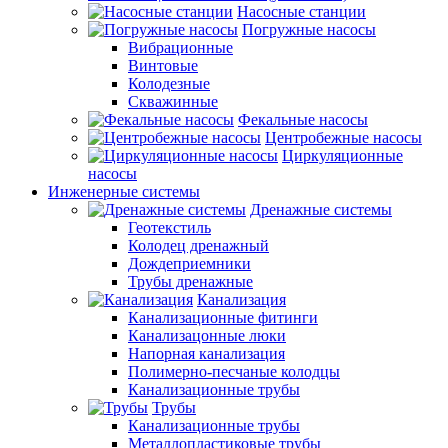
Насосные станции
Погружные насосы
Вибрационные
Винтовые
Колодезные
Скважинные
Фекальные насосы
Центробежные насосы
Циркуляционные
насосы
Инженерные системы
Дренажные системы
Геотекстиль
Колодец дренажный
Дождеприемники
Трубы дренажные
Канализация
Канализационные фитинги
Канализацонные люки
Напорная канализация
Полимерно-песчаные колодцы
Канализационные трубы
Трубы
Канализационные трубы
Металлопластиковые трубы