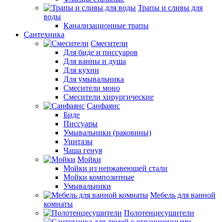
Трапы и сливы для
воды
Канализационные трапы
Сантехника
Смесители
Для биде и писсуаров
Для ванны и душа
Для кухни
Для умывальника
Смесители моно
Смесители хирургические
Санфаянс
Биде
Писсуары
Умывальники (раковины)
Унитазы
Чаша генуя
Мойки
Мойки из нержавеющей стали
Мойки композитные
Умывальники
Мебель для ванной
комнаты
Полотенцесушители