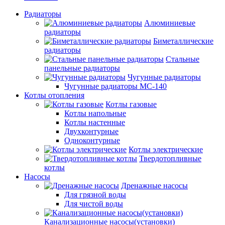
Радиаторы
Алюминиевые
радиаторы
Биметаллические
радиаторы
Стальные
панельные радиаторы
Чугунные радиаторы
Чугунные радиаторы МС-140
Котлы отопления
Котлы газовые
Котлы напольные
Котлы настенные
Двухконтурные
Одноконтурные
Котлы электрические
Твердотопливные
котлы
Насосы
Дренажные насосы
Для грязной воды
Для чистой воды
Канализационные насосы(установки)