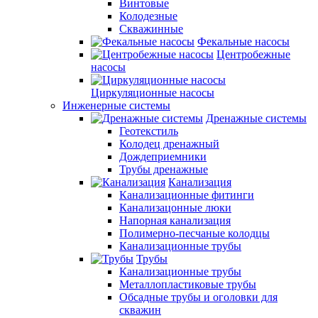
Винтовые
Колодезные
Скважинные
Фекальные насосы
Центробежные
насосы
Циркуляционные насосы
Инженерные системы
Дренажные системы
Геотекстиль
Колодец дренажный
Дождеприемники
Трубы дренажные
Канализация
Канализационные фитинги
Канализацонные люки
Напорная канализация
Полимерно-песчаные колодцы
Канализационные трубы
Трубы
Канализационные трубы
Металлопластиковые трубы
Обсадные трубы и оголовки для
скважин