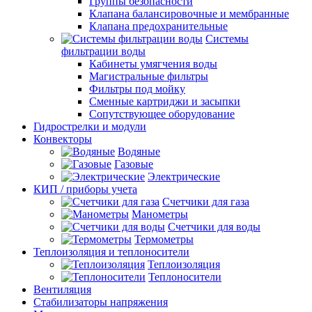
Группы безопасности
Клапана балансировочные и мембранные
Клапана предохранительные
Системы
фильтрации воды
Кабинеты умягчения воды
Магистральные фильтры
Фильтры под мойку
Сменные картриджи и засыпки
Сопутствующее оборудование
Гидрострелки и модули
Конвекторы
Водяные
Газовые
Электрические
КИП / приборы учета
Счетчики для газа
Манометры
Счетчики для воды
Термометры
Теплоизоляция и теплоносители
Теплоизоляция
Теплоносители
Вентиляция
Стабилизаторы напряжения