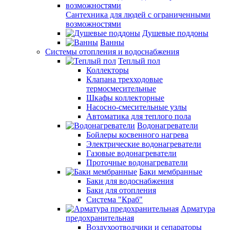
Сантехника для людей с ограниченными
возможностями
Душевые поддоны
Ванны
Системы отопления и водоснабжения
Теплый пол
Коллекторы
Клапана трехходовые
термосмесительные
Шкафы коллекторные
Насосно-смесительные узлы
Автоматика для теплого пола
Водонагреватели
Бойлеры косвенного нагрева
Электрические водонагреватели
Газовые водонагреватели
Проточные водонагреватели
Баки мембранные
Баки для водоснабжения
Баки для отопления
Система "Краб"
Арматура
предохранительная
Воздухоотводчики и сепараторы