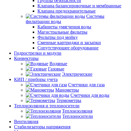
Группы безопасности
Клапана балансировочные и мембранные
Клапана предохранительные
Системы
фильтрации воды
Кабинеты умягчения воды
Магистральные фильтры
Фильтры под мойку
Сменные картриджи и засыпки
Сопутствующее оборудование
Гидрострелки и модули
Конвекторы
Водяные
Газовые
Электрические
КИП / приборы учета
Счетчики для газа
Манометры
Счетчики для воды
Термометры
Теплоизоляция и теплоносители
Теплоизоляция
Теплоносители
Вентиляция
Стабилизаторы напряжения