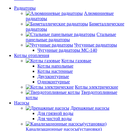
Радиаторы
Алюминиевые
радиаторы
Биметаллические
радиаторы
Стальные
панельные радиаторы
Чугунные радиаторы
Чугунные радиаторы МС-140
Котлы отопления
Котлы газовые
Котлы напольные
Котлы настенные
Двухконтурные
Одноконтурные
Котлы электрические
Твердотопливные
котлы
Насосы
Дренажные насосы
Для грязной воды
Для чистой воды
Канализационные насосы(установки)