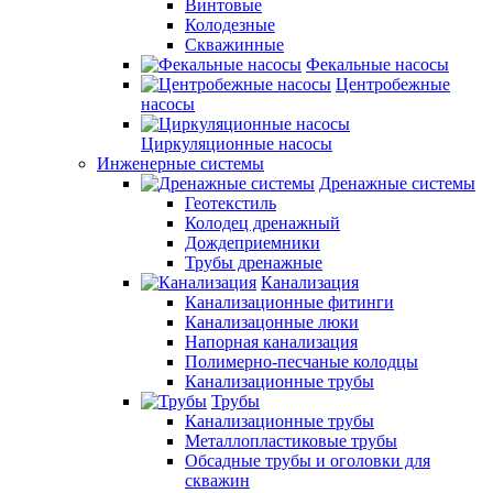
Винтовые
Колодезные
Скважинные
Фекальные насосы
Центробежные
насосы
Циркуляционные насосы
Инженерные системы
Дренажные системы
Геотекстиль
Колодец дренажный
Дождеприемники
Трубы дренажные
Канализация
Канализационные фитинги
Канализацонные люки
Напорная канализация
Полимерно-песчаные колодцы
Канализационные трубы
Трубы
Канализационные трубы
Металлопластиковые трубы
Обсадные трубы и оголовки для
скважин