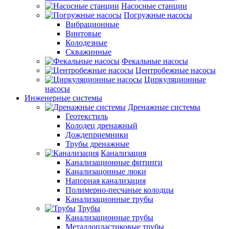
Насосные станции
Погружные насосы
Вибрационные
Винтовые
Колодезные
Скважинные
Фекальные насосы
Центробежные насосы
Циркуляционные
насосы
Инженерные системы
Дренажные системы
Геотекстиль
Колодец дренажный
Дождеприемники
Трубы дренажные
Канализация
Канализационные фитинги
Канализацонные люки
Напорная канализация
Полимерно-песчаные колодцы
Канализационные трубы
Трубы
Канализационные трубы
Металлопластиковые трубы