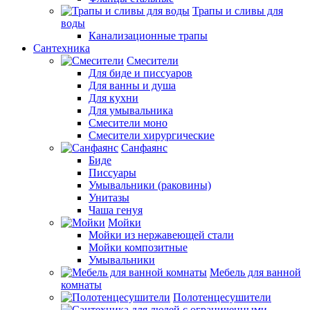
Трапы и сливы для
воды
Канализационные трапы
Сантехника
Смесители
Для биде и писсуаров
Для ванны и душа
Для кухни
Для умывальника
Смесители моно
Смесители хирургические
Санфаянс
Биде
Писсуары
Умывальники (раковины)
Унитазы
Чаша генуя
Мойки
Мойки из нержавеющей стали
Мойки композитные
Умывальники
Мебель для ванной
комнаты
Полотенцесушители