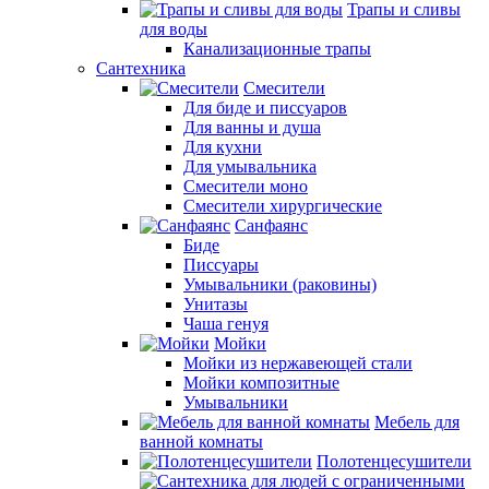
Трапы и сливы
для воды
Канализационные трапы
Сантехника
Смесители
Для биде и писсуаров
Для ванны и душа
Для кухни
Для умывальника
Смесители моно
Смесители хирургические
Санфаянс
Биде
Писсуары
Умывальники (раковины)
Унитазы
Чаша генуя
Мойки
Мойки из нержавеющей стали
Мойки композитные
Умывальники
Мебель для
ванной комнаты
Полотенцесушители