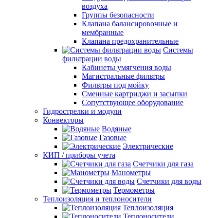
воздуха
Группы безопасности
Клапана балансировочные и
мембранные
Клапана предохранительные
Системы
фильтрации воды
Кабинеты умягчения воды
Магистральные фильтры
Фильтры под мойку
Сменные картриджи и засыпки
Сопутствующее оборудование
Гидрострелки и модули
Конвекторы
Водяные
Газовые
Электрические
КИП / приборы учета
Счетчики для газа
Манометры
Счетчики для воды
Термометры
Теплоизоляция и теплоносители
Теплоизоляция
Теплоносители