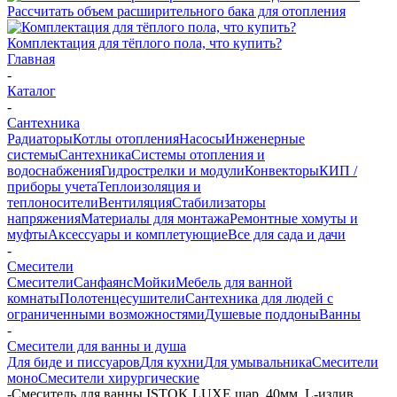
Рассчитать объем расширительного бака для отопления
Комплектация для тёплого пола, что купить?
Главная
-
Каталог
-
Сантехника
Радиаторы
Котлы отопления
Насосы
Инженерные
системы
Сантехника
Системы отопления и
водоснабжения
Гидрострелки и модули
Конвекторы
КИП /
приборы учета
Теплоизоляция и
теплоносители
Вентиляция
Стабилизаторы
напряжения
Материалы для монтажа
Ремонтные хомуты и
муфты
Аксессуары и комплетующие
Все для сада и дачи
-
Смесители
Смесители
Санфаянс
Мойки
Мебель для ванной
комнаты
Полотенцесушители
Сантехника для людей с
ограниченными возможностями
Душевые поддоны
Ванны
-
Смесители для ванны и душа
Для биде и писсуаров
Для кухни
Для умывальника
Смесители
моно
Смесители хирургические
-
Смеситель для ванны ISTOK LUXE шар, 40мм, L-излив