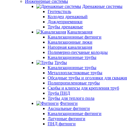
Инженерные системы
Дренажные системы
Геотекстиль
Колодец дренажный
Дождеприемники
Трубы дренажные
Канализация
Канализационные фитинги
Канализацонные люки
Напорная канализация
Полимерно-песчаные колодцы
Канализационные трубы
Трубы
Канализационные трубы
Металлопластиковые трубы
Обсадные трубы и оголовки для скважи
Полипропиленовые трубы
Скобы и клипсы для крепления труб
Труба ПНД
Трубы для теплого пола
Фитинги
Аксиальные фитинги
Канализационные фитинги
Латунные фитинги
ПНД фитинги