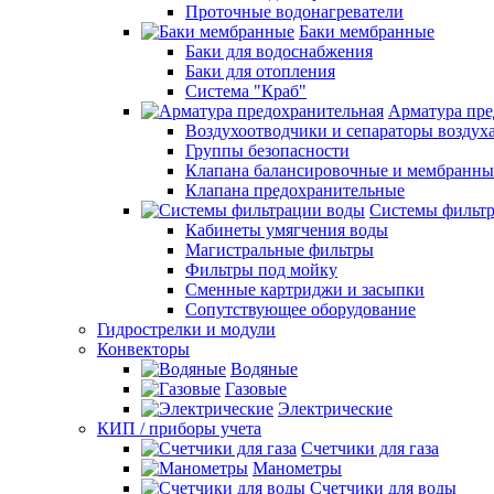
Проточные водонагреватели
Баки мембранные
Баки для водоснабжения
Баки для отопления
Система "Краб"
Арматура пре
Воздухоотводчики и сепараторы воздух
Группы безопасности
Клапана балансировочные и мембранны
Клапана предохранительные
Системы фильт
Кабинеты умягчения воды
Магистральные фильтры
Фильтры под мойку
Сменные картриджи и засыпки
Сопутствующее оборудование
Гидрострелки и модули
Конвекторы
Водяные
Газовые
Электрические
КИП / приборы учета
Счетчики для газа
Манометры
Счетчики для воды