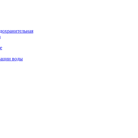
дохранительная
а
е
рации воды