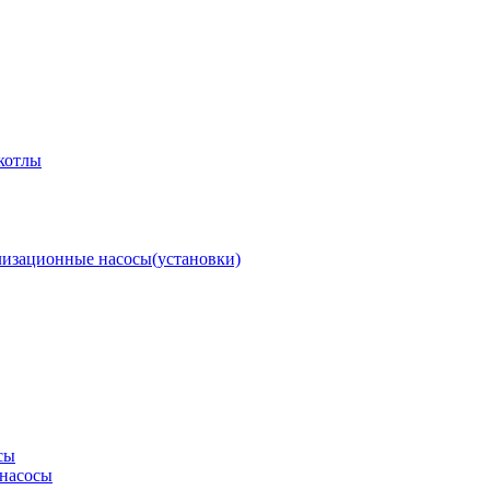
котлы
изационные насосы(установки)
сы
насосы