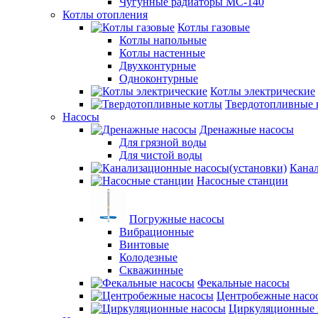
Чугунные радиаторы МС-140
Котлы отопления
Котлы газовые
Котлы напольные
Котлы настенные
Двухконтурные
Одноконтурные
Котлы электрические
Твердотопливные 
Насосы
Дренажные насосы
Для грязной воды
Для чистой воды
Канал
Насосные станции
Погружные насосы
Вибрационные
Винтовые
Колодезные
Скважинные
Фекальные насосы
Центробежные насо
Циркуляционные 