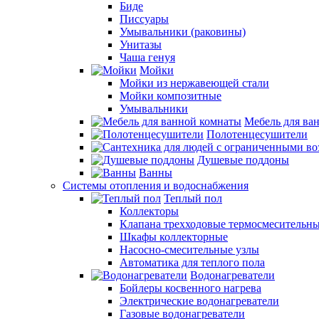
Биде
Писсуары
Умывальники (раковины)
Унитазы
Чаша генуя
Мойки
Мойки из нержавеющей стали
Мойки композитные
Умывальники
Мебель для ва
Полотенцесушители
Душевые поддоны
Ванны
Системы отопления и водоснабжения
Теплый пол
Коллекторы
Клапана трехходовые термосмесительн
Шкафы коллекторные
Насосно-смесительные узлы
Автоматика для теплого пола
Водонагреватели
Бойлеры косвенного нагрева
Электрические водонагреватели
Газовые водонагреватели