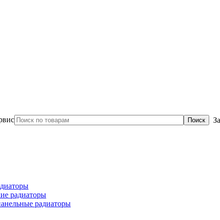
З
диаторы
ие радиаторы
панельные радиаторы