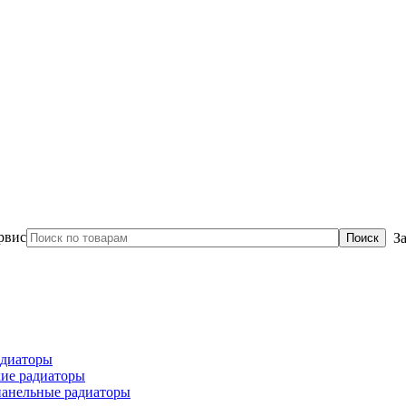
З
диаторы
ие радиаторы
панельные радиаторы