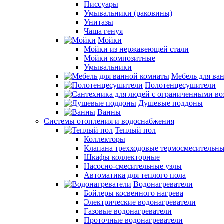
Писсуары
Умывальники (раковины)
Унитазы
Чаша генуя
Мойки
Мойки из нержавеющей стали
Мойки композитные
Умывальники
Мебель для ва
Полотенцесушители
Душевые поддоны
Ванны
Системы отопления и водоснабжения
Теплый пол
Коллекторы
Клапана трехходовые термосмесительн
Шкафы коллекторные
Насосно-смесительные узлы
Автоматика для теплого пола
Водонагреватели
Бойлеры косвенного нагрева
Электрические водонагреватели
Газовые водонагреватели
Проточные водонагреватели