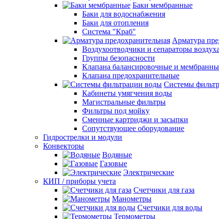
Баки мембранные
Баки для водоснабжения
Баки для отопления
Система "Краб"
Арматура пре
Воздухоотводчики и сепараторы воздух
Группы безопасности
Клапана балансировочные и мембранны
Клапана предохранительные
Системы фильт
Кабинеты умягчения воды
Магистральные фильтры
Фильтры под мойку
Сменные картриджи и засыпки
Сопутствующее оборудование
Гидрострелки и модули
Конвекторы
Водяные
Газовые
Электрические
КИП / приборы учета
Счетчики для газа
Манометры
Счетчики для воды
Термометры