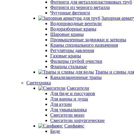
Фитинги для металлопластиковых труб
Фитинги из черного металла
Чугунные фитинги
Запорная армат
Водопроводные вентили
Водоразборные краны
Шаровые краны
Промышленные задвижки и затворы
Краны специального назначения
Регуляторы давления
Газовые краны
Фильтры грубой очистки
Фланцы стальные
Трапы и сливы дл
Канализационные трапы
Сантехника
Смесители
Для биде и писсуаров
Для ванны и душа
Для кухни
Для умывальника
Смесители моно
Смесители хирургические
Санфаянс
Биде