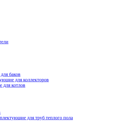
тели
для баков
ующие для коллекторов
 для котлов
в
плектующие для труб теплого пола