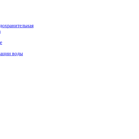
дохранительная
а
е
рации воды