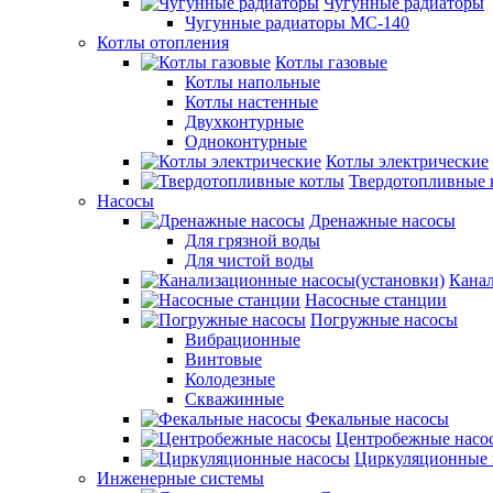
Чугунные радиаторы
Чугунные радиаторы МС-140
Котлы отопления
Котлы газовые
Котлы напольные
Котлы настенные
Двухконтурные
Одноконтурные
Котлы электрические
Твердотопливные 
Насосы
Дренажные насосы
Для грязной воды
Для чистой воды
Канал
Насосные станции
Погружные насосы
Вибрационные
Винтовые
Колодезные
Скважинные
Фекальные насосы
Центробежные насо
Циркуляционные 
Инженерные системы