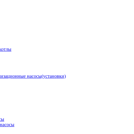
котлы
изационные насосы(установки)
сы
насосы