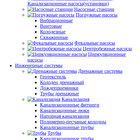
Канализационные насосы(установки)
Насосные станции
Погружные насосы
Вибрационные
Винтовые
Колодезные
Скважинные
Фекальные насосы
Центробежные насосы
Циркуляционные
насосы
Инженерные системы
Дренажные системы
Геотекстиль
Колодец дренажный
Дождеприемники
Трубы дренажные
Канализация
Канализационные фитинги
Канализацонные люки
Напорная канализация
Полимерно-песчаные колодцы
Канализационные трубы
Трубы
Канализационные трубы