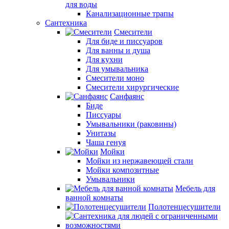
для воды
Канализационные трапы
Сантехника
Смесители
Для биде и писсуаров
Для ванны и душа
Для кухни
Для умывальника
Смесители моно
Смесители хирургические
Санфаянс
Биде
Писсуары
Умывальники (раковины)
Унитазы
Чаша генуя
Мойки
Мойки из нержавеющей стали
Мойки композитные
Умывальники
Мебель для
ванной комнаты
Полотенцесушители