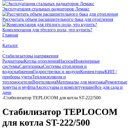
Эксплуатация стальных радиаторов Лемакс
Рассчитать объем расширительного бака для отопления
Комплектация для тёплого пола, что купить?
Главная
-
Каталог
-
Стабилизаторы напряжения
Радиаторы
Котлы отопления
Насосы
Инженерные
системы
Сантехника
Системы отопления и
водоснабжения
Гидрострелки и модули
Конвекторы
КИП /
приборы учета
Теплоизоляция и
теплоносители
Вентиляция
Материалы для монтажа
Ремонтные
хомуты и муфты
Аксессуары и комплетующие
Все для сада и
дачи
-
Стабилизатор TEPLOCOM для котла ST-222/500
Стабилизатор TEPLOCOM
для котла ST-222/500