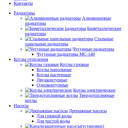
Контакты
Радиаторы
Алюминиевые
радиаторы
Биметаллические
радиаторы
Стальные
панельные радиаторы
Чугунные радиаторы
Чугунные радиаторы МС-140
Котлы отопления
Котлы газовые
Котлы напольные
Котлы настенные
Двухконтурные
Одноконтурные
Котлы электрические
Твердотопливные
котлы
Насосы
Дренажные насосы
Для грязной воды
Для чистой воды