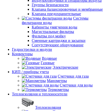
Воздухоотводчики и сепараторы воздуха
Группы безопасности
Клапана балансировочные и мембранные
Клапана предохранительные
Системы
фильтрации воды
Кабинеты умягчения воды
Магистральные фильтры
Фильтры под мойку
Сменные картриджи и засыпки
Сопутствующее оборудование
Гидрострелки и модули
Конвекторы
Водяные
Газовые
Электрические
КИП / приборы учета
Счетчики для газа
Манометры
Счетчики для воды
Термометры
Теплоизоляция и теплоносители
Теплоизоляция