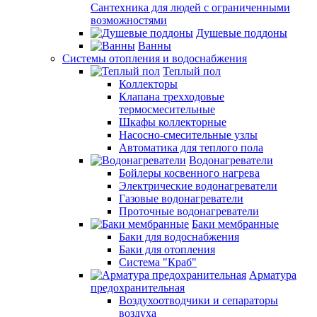
Сантехника для людей с ограниченными
возможностями
Душевые поддоны
Ванны
Системы отопления и водоснабжения
Теплый пол
Коллекторы
Клапана трехходовые
термосмесительные
Шкафы коллекторные
Насосно-смесительные узлы
Автоматика для теплого пола
Водонагреватели
Бойлеры косвенного нагрева
Электрические водонагреватели
Газовые водонагреватели
Проточные водонагреватели
Баки мембранные
Баки для водоснабжения
Баки для отопления
Система "Краб"
Арматура
предохранительная
Воздухоотводчики и сепараторы
воздуха