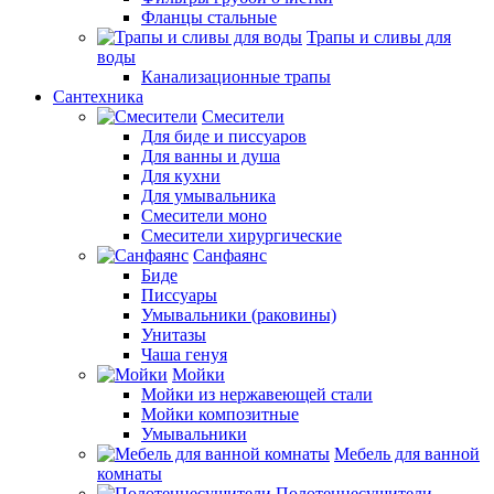
Фланцы стальные
Трапы и сливы для
воды
Канализационные трапы
Сантехника
Смесители
Для биде и писсуаров
Для ванны и душа
Для кухни
Для умывальника
Смесители моно
Смесители хирургические
Санфаянс
Биде
Писсуары
Умывальники (раковины)
Унитазы
Чаша генуя
Мойки
Мойки из нержавеющей стали
Мойки композитные
Умывальники
Мебель для ванной
комнаты
Полотенцесушители