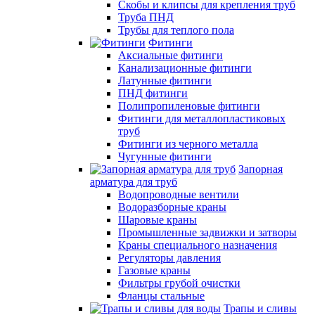
Скобы и клипсы для крепления труб
Труба ПНД
Трубы для теплого пола
Фитинги
Аксиальные фитинги
Канализационные фитинги
Латунные фитинги
ПНД фитинги
Полипропиленовые фитинги
Фитинги для металлопластиковых
труб
Фитинги из черного металла
Чугунные фитинги
Запорная
арматура для труб
Водопроводные вентили
Водоразборные краны
Шаровые краны
Промышленные задвижки и затворы
Краны специального назначения
Регуляторы давления
Газовые краны
Фильтры грубой очистки
Фланцы стальные
Трапы и сливы