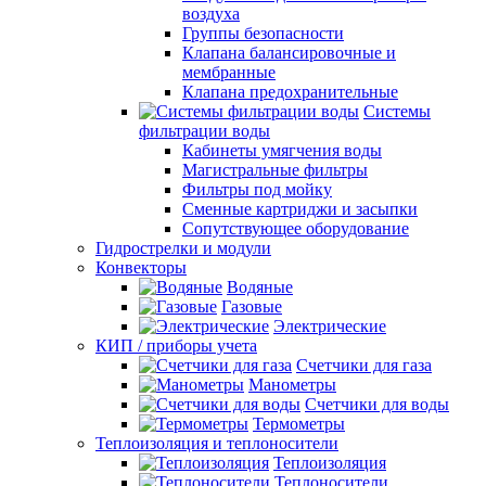
воздуха
Группы безопасности
Клапана балансировочные и
мембранные
Клапана предохранительные
Системы
фильтрации воды
Кабинеты умягчения воды
Магистральные фильтры
Фильтры под мойку
Сменные картриджи и засыпки
Сопутствующее оборудование
Гидрострелки и модули
Конвекторы
Водяные
Газовые
Электрические
КИП / приборы учета
Счетчики для газа
Манометры
Счетчики для воды
Термометры
Теплоизоляция и теплоносители
Теплоизоляция
Теплоносители