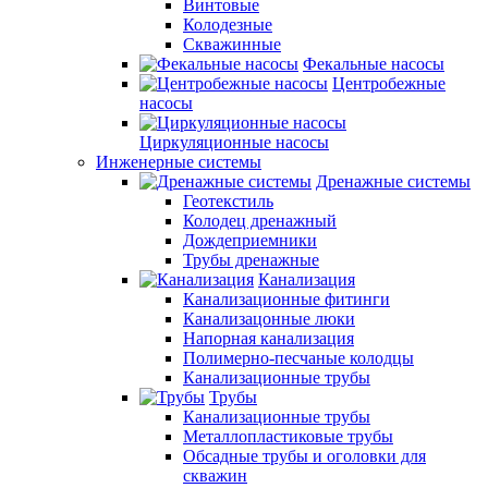
Винтовые
Колодезные
Скважинные
Фекальные насосы
Центробежные
насосы
Циркуляционные насосы
Инженерные системы
Дренажные системы
Геотекстиль
Колодец дренажный
Дождеприемники
Трубы дренажные
Канализация
Канализационные фитинги
Канализацонные люки
Напорная канализация
Полимерно-песчаные колодцы
Канализационные трубы
Трубы
Канализационные трубы
Металлопластиковые трубы
Обсадные трубы и оголовки для
скважин