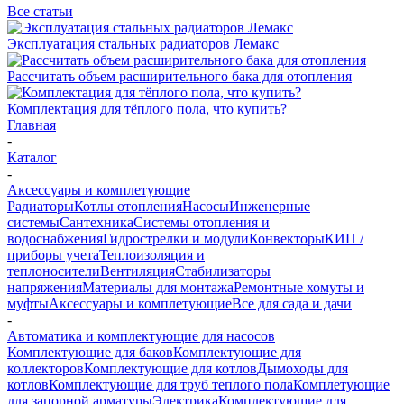
Все статьи
Эксплуатация стальных радиаторов Лемакс
Рассчитать объем расширительного бака для отопления
Комплектация для тёплого пола, что купить?
Главная
-
Каталог
-
Аксессуары и комплетующие
Радиаторы
Котлы отопления
Насосы
Инженерные
системы
Сантехника
Системы отопления и
водоснабжения
Гидрострелки и модули
Конвекторы
КИП /
приборы учета
Теплоизоляция и
теплоносители
Вентиляция
Стабилизаторы
напряжения
Материалы для монтажа
Ремонтные хомуты и
муфты
Аксессуары и комплетующие
Все для сада и дачи
-
Автоматика и комплектующие для насосов
Комплектующие для баков
Комплектующие для
коллекторов
Комплектующие для котлов
Дымоходы для
котлов
Комплектующие для труб теплого пола
Комплетующие
для запорной арматуры
Электрика
Комплектующие для