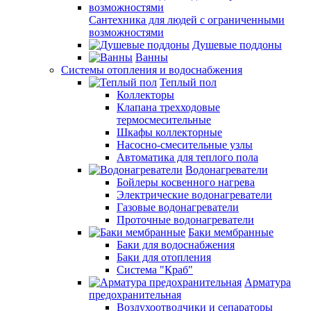
Сантехника для людей с ограниченными
возможностями
Душевые поддоны
Ванны
Системы отопления и водоснабжения
Теплый пол
Коллекторы
Клапана трехходовые
термосмесительные
Шкафы коллекторные
Насосно-смесительные узлы
Автоматика для теплого пола
Водонагреватели
Бойлеры косвенного нагрева
Электрические водонагреватели
Газовые водонагреватели
Проточные водонагреватели
Баки мембранные
Баки для водоснабжения
Баки для отопления
Система "Краб"
Арматура
предохранительная
Воздухоотводчики и сепараторы