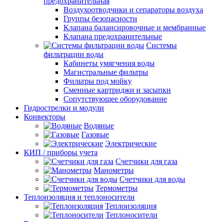
предохранительная
Воздухоотводчики и сепараторы воздуха
Группы безопасности
Клапана балансировочные и мембранные
Клапана предохранительные
Системы
фильтрации воды
Кабинеты умягчения воды
Магистральные фильтры
Фильтры под мойку
Сменные картриджи и засыпки
Сопутствующее оборудование
Гидрострелки и модули
Конвекторы
Водяные
Газовые
Электрические
КИП / приборы учета
Счетчики для газа
Манометры
Счетчики для воды
Термометры
Теплоизоляция и теплоносители
Теплоизоляция
Теплоносители