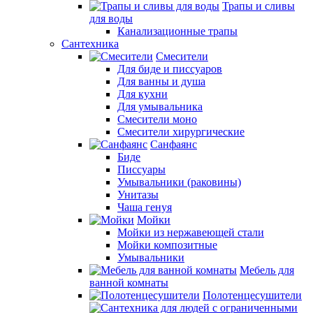
Трапы и сливы
для воды
Канализационные трапы
Сантехника
Смесители
Для биде и писсуаров
Для ванны и душа
Для кухни
Для умывальника
Смесители моно
Смесители хирургические
Санфаянс
Биде
Писсуары
Умывальники (раковины)
Унитазы
Чаша генуя
Мойки
Мойки из нержавеющей стали
Мойки композитные
Умывальники
Мебель для
ванной комнаты
Полотенцесушители