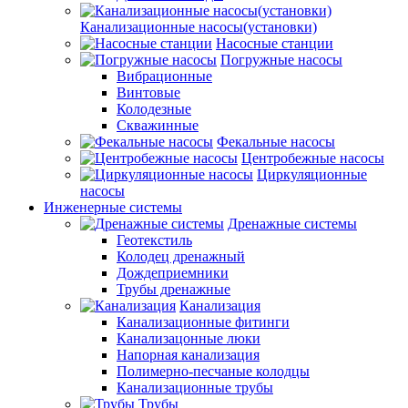
Канализационные насосы(установки)
Насосные станции
Погружные насосы
Вибрационные
Винтовые
Колодезные
Скважинные
Фекальные насосы
Центробежные насосы
Циркуляционные
насосы
Инженерные системы
Дренажные системы
Геотекстиль
Колодец дренажный
Дождеприемники
Трубы дренажные
Канализация
Канализационные фитинги
Канализацонные люки
Напорная канализация
Полимерно-песчаные колодцы
Канализационные трубы
Трубы