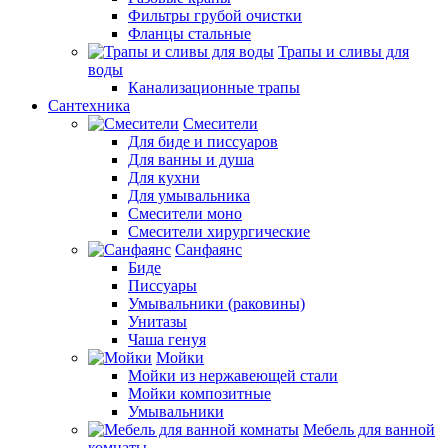
Фильтры грубой очистки
Фланцы стальные
Трапы и сливы для
воды
Канализационные трапы
Сантехника
Смесители
Для биде и писсуаров
Для ванны и душа
Для кухни
Для умывальника
Смесители моно
Смесители хирургические
Санфаянс
Биде
Писсуары
Умывальники (раковины)
Унитазы
Чаша генуя
Мойки
Мойки из нержавеющей стали
Мойки композитные
Умывальники
Мебель для ванной
комнаты