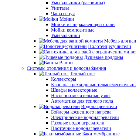
Умывальники (раковины)
Унитазы
Чаша генуя
Мойки
Мойки из нержавеющей стали
Мойки композитные
Умывальники
Мебель для ва
Полотенцесушители
Душевые поддоны
Ванны
Системы отопления и водоснабжения
Теплый пол
Коллекторы
Клапана трехходовые термосмесительн
Шкафы коллекторные
Насосно-смесительные узлы
Автоматика для теплого пола
Водонагреватели
Бойлеры косвенного нагрева
Электрические водонагреватели
Газовые водонагреватели
Проточные водонагреватели
Баки мембранные