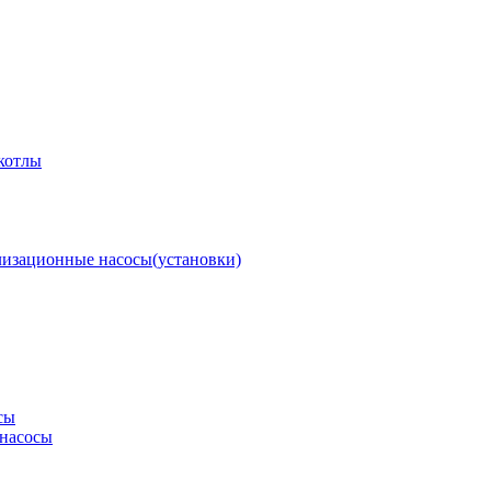
котлы
изационные насосы(установки)
сы
насосы