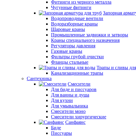
Фитинги из черного металла
Чугунные фитинги
Запорная армат
Водопроводные вентили
Водоразборные краны
Шаровые краны
Промышленные задвижки и затворы
Краны специального назначения
Регуляторы давления
Газовые краны
Фильтры грубой очистки
Фланцы стальные
Трапы и сливы дл
Канализационные трапы
Сантехника
Смесители
Для биде и писсуаров
Для ванны и душа
Для кухни
Для умывальника
Смесители моно
Смесители хирургические
Санфаянс
Биде
Писсуары