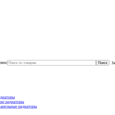
З
диаторы
ие радиаторы
панельные радиаторы