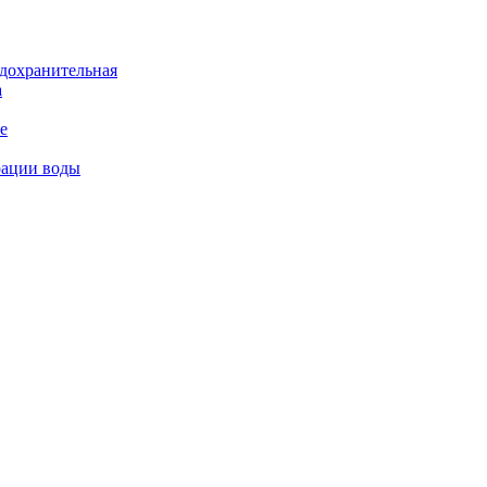
дохранительная
а
е
рации воды