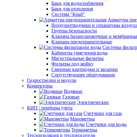
Баки для водоснабжения
Баки для отопления
Система "Краб"
Арматура пре
Воздухоотводчики и сепараторы воздух
Группы безопасности
Клапана балансировочные и мембранны
Клапана предохранительные
Системы фильт
Кабинеты умягчения воды
Магистральные фильтры
Фильтры под мойку
Сменные картриджи и засыпки
Сопутствующее оборудование
Гидрострелки и модули
Конвекторы
Водяные
Газовые
Электрические
КИП / приборы учета
Счетчики для газа
Манометры
Счетчики для воды
Термометры
Теплоизоляция и теплоносители