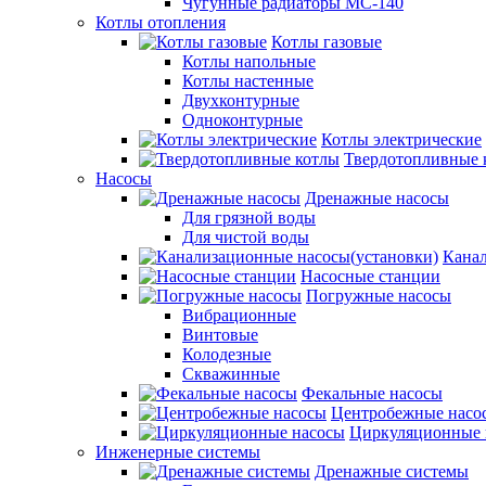
Чугунные радиаторы МС-140
Котлы отопления
Котлы газовые
Котлы напольные
Котлы настенные
Двухконтурные
Одноконтурные
Котлы электрические
Твердотопливные 
Насосы
Дренажные насосы
Для грязной воды
Для чистой воды
Канал
Насосные станции
Погружные насосы
Вибрационные
Винтовые
Колодезные
Скважинные
Фекальные насосы
Центробежные насо
Циркуляционные 
Инженерные системы
Дренажные системы