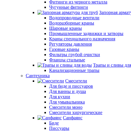
Фитинги из черного металла
Чугунные фитинги
Запорная армат
Водопроводные вентили
Водоразборные краны
Шаровые краны
Промышленные задвижки и затворы
Краны специального назначения
Регуляторы давления
Газовые краны
Фильтры грубой очистки
Фланцы стальные
Трапы и сливы дл
Канализационные трапы
Сантехника
Смесители
Для биде и писсуаров
Для ванны и душа
Для кухни
Для умывальника
Смесители моно
Смесители хирургические
Санфаянс
Биде
Писсуары