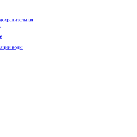
дохранительная
а
е
рации воды