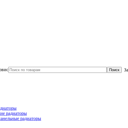
З
диаторы
ие радиаторы
панельные радиаторы