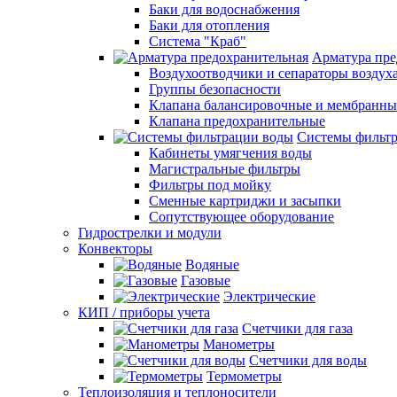
Баки для водоснабжения
Баки для отопления
Система "Краб"
Арматура пре
Воздухоотводчики и сепараторы воздух
Группы безопасности
Клапана балансировочные и мембранны
Клапана предохранительные
Системы фильт
Кабинеты умягчения воды
Магистральные фильтры
Фильтры под мойку
Сменные картриджи и засыпки
Сопутствующее оборудование
Гидрострелки и модули
Конвекторы
Водяные
Газовые
Электрические
КИП / приборы учета
Счетчики для газа
Манометры
Счетчики для воды
Термометры
Теплоизоляция и теплоносители