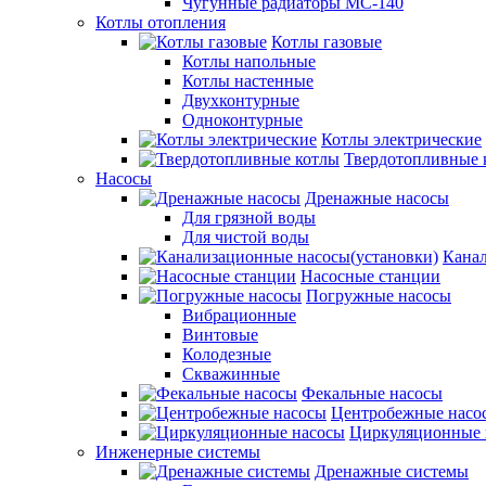
Чугунные радиаторы МС-140
Котлы отопления
Котлы газовые
Котлы напольные
Котлы настенные
Двухконтурные
Одноконтурные
Котлы электрические
Твердотопливные 
Насосы
Дренажные насосы
Для грязной воды
Для чистой воды
Канал
Насосные станции
Погружные насосы
Вибрационные
Винтовые
Колодезные
Скважинные
Фекальные насосы
Центробежные насо
Циркуляционные 
Инженерные системы
Дренажные системы