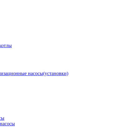
котлы
изационные насосы(установки)
сы
насосы