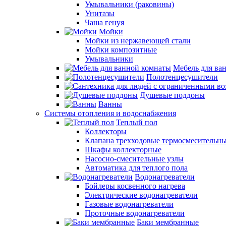
Умывальники (раковины)
Унитазы
Чаша генуя
Мойки
Мойки из нержавеющей стали
Мойки композитные
Умывальники
Мебель для ва
Полотенцесушители
Душевые поддоны
Ванны
Системы отопления и водоснабжения
Теплый пол
Коллекторы
Клапана трехходовые термосмесительн
Шкафы коллекторные
Насосно-смесительные узлы
Автоматика для теплого пола
Водонагреватели
Бойлеры косвенного нагрева
Электрические водонагреватели
Газовые водонагреватели
Проточные водонагреватели
Баки мембранные