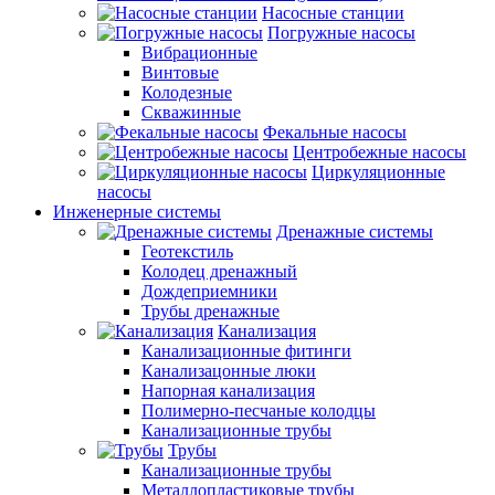
Насосные станции
Погружные насосы
Вибрационные
Винтовые
Колодезные
Скважинные
Фекальные насосы
Центробежные насосы
Циркуляционные
насосы
Инженерные системы
Дренажные системы
Геотекстиль
Колодец дренажный
Дождеприемники
Трубы дренажные
Канализация
Канализационные фитинги
Канализацонные люки
Напорная канализация
Полимерно-песчаные колодцы
Канализационные трубы
Трубы
Канализационные трубы
Металлопластиковые трубы