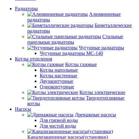
Радиаторы
Алюминиевые
радиаторы
Биметаллические
радиаторы
Стальные
панельные радиаторы
Чугунные радиаторы
Чугунные радиаторы МС-140
Котлы отопления
Котлы газовые
Котлы напольные
Котлы настенные
Двухконтурные
Одноконтурные
Котлы электрические
Твердотопливные
котлы
Насосы
Дренажные насосы
Для грязной воды
Для чистой воды
Канализационные насосы(установки)