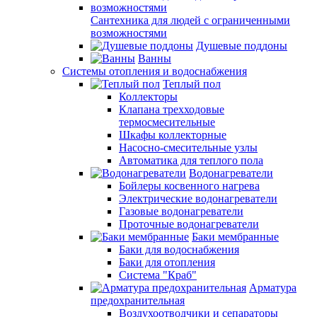
Сантехника для людей с ограниченными
возможностями
Душевые поддоны
Ванны
Системы отопления и водоснабжения
Теплый пол
Коллекторы
Клапана трехходовые
термосмесительные
Шкафы коллекторные
Насосно-смесительные узлы
Автоматика для теплого пола
Водонагреватели
Бойлеры косвенного нагрева
Электрические водонагреватели
Газовые водонагреватели
Проточные водонагреватели
Баки мембранные
Баки для водоснабжения
Баки для отопления
Система "Краб"
Арматура
предохранительная
Воздухоотводчики и сепараторы