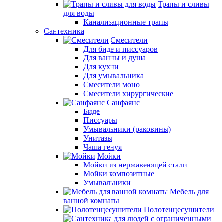
Трапы и сливы
для воды
Канализационные трапы
Сантехника
Смесители
Для биде и писсуаров
Для ванны и душа
Для кухни
Для умывальника
Смесители моно
Смесители хирургические
Санфаянс
Биде
Писсуары
Умывальники (раковины)
Унитазы
Чаша генуя
Мойки
Мойки из нержавеющей стали
Мойки композитные
Умывальники
Мебель для
ванной комнаты
Полотенцесушители