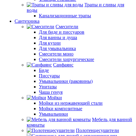
Трапы и сливы для
воды
Канализационные трапы
Сантехника
Смесители
Для биде и писсуаров
Для ванны и душа
Для кухни
Для умывальника
Смесители моно
Смесители хирургические
Санфаянс
Биде
Писсуары
Умывальники (раковины)
Унитазы
Чаша генуя
Мойки
Мойки из нержавеющей стали
Мойки композитные
Умывальники
Мебель для ванной
комнаты
Полотенцесушители