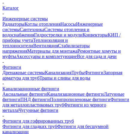
-
Каталог
-
Инженерные системы
Радиаторы
Котлы отопления
Насосы
Инженерные
системы
Сантехника
Системы отопления и
водоснабжения
Гидрострелки и модули
Конвекторы
КИП /
приборы учета
Теплоизоляция и
теплоносители
Вентиляция
Стабилизаторы
напряжения
Материалы для монтажа
Ремонтные хомуты и
муфты
Аксессуары и комплетующие
Все для сада и дачи
-
Фитинги
Дренажные системы
Канализация
Трубы
Фитинги
Запорная
арматура для труб
Трапы и сливы для воды
-
Канализационные фитинги
Аксиальные фитинги
Канализационные фитинги
Латунные
фитинги
ПНД фитинги
Полипропиленовые фитинги
Фитинги
для металлопластиковых труб
Фитинги из черного
металла
Чугунные фитинги
-
Фитинги для гофрированных труб
Фитинги для гладких труб
Фитинги для бесшумной
канализации