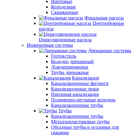
Винтовые
Колодезные
Скважинные
Фекальные насосы
Центробежные
насосы
Циркуляционные насосы
Инженерные системы
Дренажные системы
Геотекстиль
Колодец дренажный
Дождеприемники
Трубы дренажные
Канализация
Канализационные фитинги
Канализацонные люки
Напорная канализация
Полимерно-песчаные колодцы
Канализационные трубы
Трубы
Канализационные трубы
Металлопластиковые трубы
Обсадные трубы и оголовки для
скважин