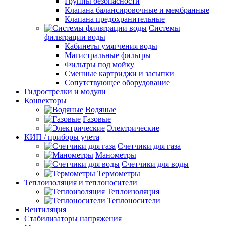
Группы безопасности
Клапана балансировочные и мембранные
Клапана предохранительные
Системы
фильтрации воды
Кабинеты умягчения воды
Магистральные фильтры
Фильтры под мойку
Сменные картриджи и засыпки
Сопутствующее оборудование
Гидрострелки и модули
Конвекторы
Водяные
Газовые
Электрические
КИП / приборы учета
Счетчики для газа
Манометры
Счетчики для воды
Термометры
Теплоизоляция и теплоносители
Теплоизоляция
Теплоносители
Вентиляция
Стабилизаторы напряжения