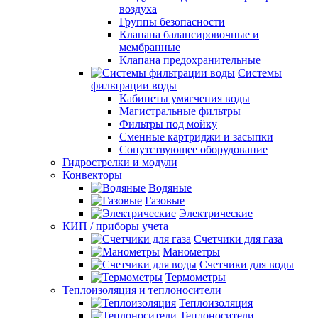
воздуха
Группы безопасности
Клапана балансировочные и
мембранные
Клапана предохранительные
Системы
фильтрации воды
Кабинеты умягчения воды
Магистральные фильтры
Фильтры под мойку
Сменные картриджи и засыпки
Сопутствующее оборудование
Гидрострелки и модули
Конвекторы
Водяные
Газовые
Электрические
КИП / приборы учета
Счетчики для газа
Манометры
Счетчики для воды
Термометры
Теплоизоляция и теплоносители
Теплоизоляция
Теплоносители