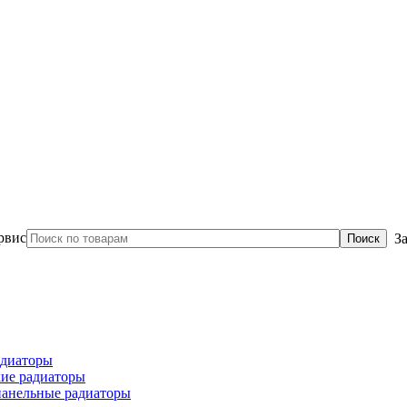
З
диаторы
ие радиаторы
панельные радиаторы