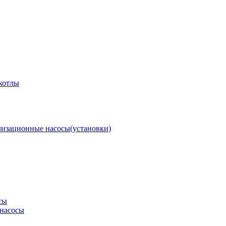
котлы
изационные насосы(установки)
сы
насосы