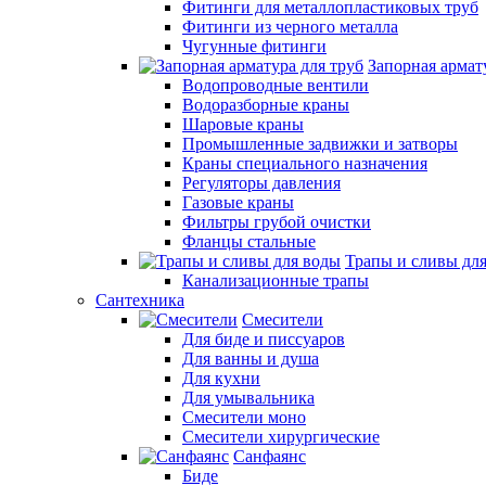
Фитинги для металлопластиковых труб
Фитинги из черного металла
Чугунные фитинги
Запорная армат
Водопроводные вентили
Водоразборные краны
Шаровые краны
Промышленные задвижки и затворы
Краны специального назначения
Регуляторы давления
Газовые краны
Фильтры грубой очистки
Фланцы стальные
Трапы и сливы дл
Канализационные трапы
Сантехника
Смесители
Для биде и писсуаров
Для ванны и душа
Для кухни
Для умывальника
Смесители моно
Смесители хирургические
Санфаянс
Биде