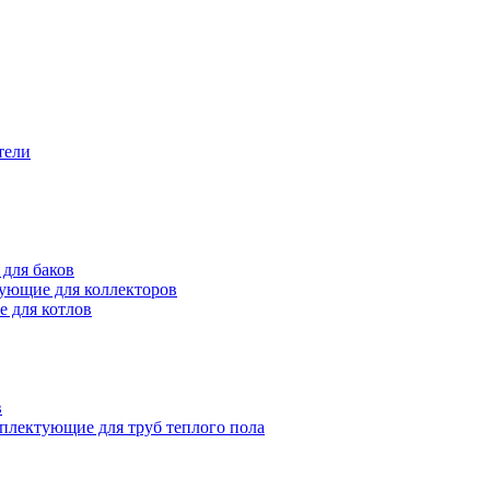
тели
для баков
ующие для коллекторов
 для котлов
в
плектующие для труб теплого пола