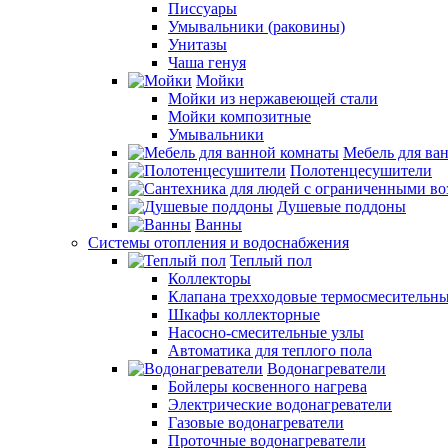
Писсуары
Умывальники (раковины)
Унитазы
Чаша генуя
Мойки
Мойки из нержавеющей стали
Мойки композитные
Умывальники
Мебель для ва
Полотенцесушители
Душевые поддоны
Ванны
Системы отопления и водоснабжения
Теплый пол
Коллекторы
Клапана трехходовые термосмесительн
Шкафы коллекторные
Насосно-смесительные узлы
Автоматика для теплого пола
Водонагреватели
Бойлеры косвенного нагрева
Электрические водонагреватели
Газовые водонагреватели
Проточные водонагреватели