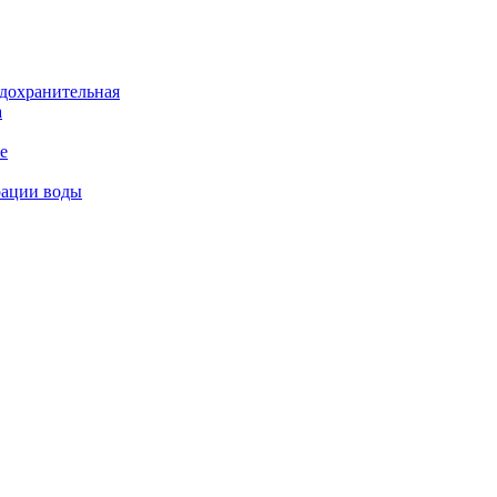
дохранительная
а
е
рации воды