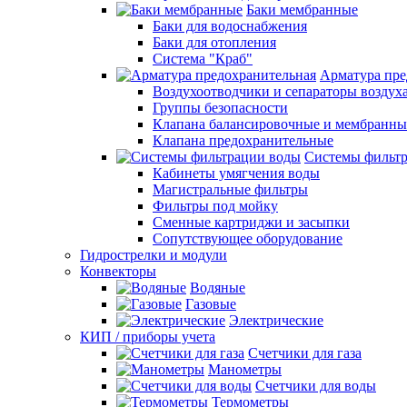
Баки мембранные
Баки для водоснабжения
Баки для отопления
Система "Краб"
Арматура пре
Воздухоотводчики и сепараторы воздух
Группы безопасности
Клапана балансировочные и мембранны
Клапана предохранительные
Системы фильт
Кабинеты умягчения воды
Магистральные фильтры
Фильтры под мойку
Сменные картриджи и засыпки
Сопутствующее оборудование
Гидрострелки и модули
Конвекторы
Водяные
Газовые
Электрические
КИП / приборы учета
Счетчики для газа
Манометры
Счетчики для воды
Термометры