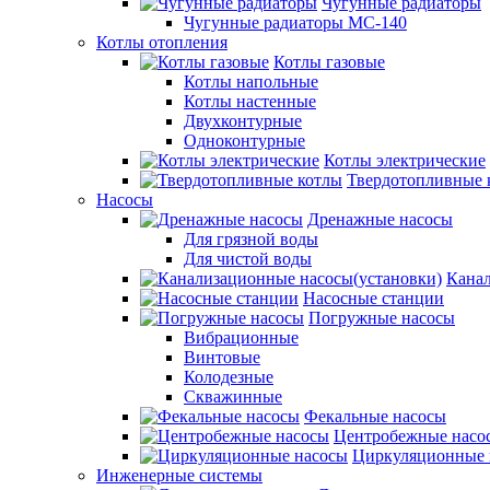
Чугунные радиаторы
Чугунные радиаторы МС-140
Котлы отопления
Котлы газовые
Котлы напольные
Котлы настенные
Двухконтурные
Одноконтурные
Котлы электрические
Твердотопливные 
Насосы
Дренажные насосы
Для грязной воды
Для чистой воды
Канал
Насосные станции
Погружные насосы
Вибрационные
Винтовые
Колодезные
Скважинные
Фекальные насосы
Центробежные насо
Циркуляционные 
Инженерные системы