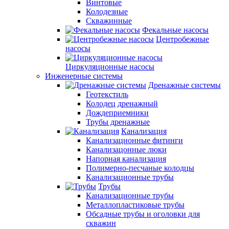
Винтовые
Колодезные
Скважинные
Фекальные насосы
Центробежные
насосы
Циркуляционные насосы
Инженерные системы
Дренажные системы
Геотекстиль
Колодец дренажный
Дождеприемники
Трубы дренажные
Канализация
Канализационные фитинги
Канализацонные люки
Напорная канализация
Полимерно-песчаные колодцы
Канализационные трубы
Трубы
Канализационные трубы
Металлопластиковые трубы
Обсадные трубы и оголовки для
скважин