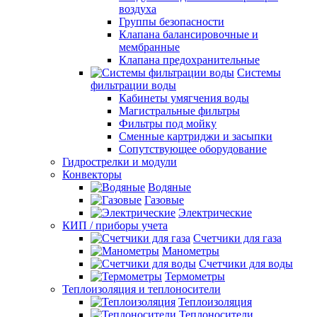
воздуха
Группы безопасности
Клапана балансировочные и
мембранные
Клапана предохранительные
Системы
фильтрации воды
Кабинеты умягчения воды
Магистральные фильтры
Фильтры под мойку
Сменные картриджи и засыпки
Сопутствующее оборудование
Гидрострелки и модули
Конвекторы
Водяные
Газовые
Электрические
КИП / приборы учета
Счетчики для газа
Манометры
Счетчики для воды
Термометры
Теплоизоляция и теплоносители
Теплоизоляция
Теплоносители