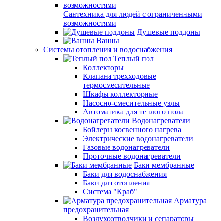
Сантехника для людей с ограниченными
возможностями
Душевые поддоны
Ванны
Системы отопления и водоснабжения
Теплый пол
Коллекторы
Клапана трехходовые
термосмесительные
Шкафы коллекторные
Насосно-смесительные узлы
Автоматика для теплого пола
Водонагреватели
Бойлеры косвенного нагрева
Электрические водонагреватели
Газовые водонагреватели
Проточные водонагреватели
Баки мембранные
Баки для водоснабжения
Баки для отопления
Система "Краб"
Арматура
предохранительная
Воздухоотводчики и сепараторы