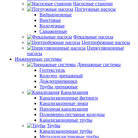
Насосные станции
Погружные насосы
Вибрационные
Винтовые
Колодезные
Скважинные
Фекальные насосы
Центробежные насосы
Циркуляционные
насосы
Инженерные системы
Дренажные системы
Геотекстиль
Колодец дренажный
Дождеприемники
Трубы дренажные
Канализация
Канализационные фитинги
Канализацонные люки
Напорная канализация
Полимерно-песчаные колодцы
Канализационные трубы
Трубы
Канализационные трубы
Металлопластиковые трубы