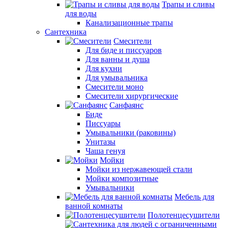
Трапы и сливы
для воды
Канализационные трапы
Сантехника
Смесители
Для биде и писсуаров
Для ванны и душа
Для кухни
Для умывальника
Смесители моно
Смесители хирургические
Санфаянс
Биде
Писсуары
Умывальники (раковины)
Унитазы
Чаша генуя
Мойки
Мойки из нержавеющей стали
Мойки композитные
Умывальники
Мебель для
ванной комнаты
Полотенцесушители