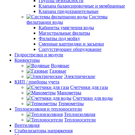
Группы безопасности
Клапана балансировочные и мембранные
Клапана предохранительные
Системы
фильтрации воды
Кабинеты умягчения воды
Магистральные фильтры
Фильтры под мойку
Сменные картриджи и засыпки
Сопутствующее оборудование
Гидрострелки и модули
Конвекторы
Водяные
Газовые
Электрические
КИП / приборы учета
Счетчики для газа
Манометры
Счетчики для воды
Термометры
Теплоизоляция и теплоносители
Теплоизоляция
Теплоносители
Вентиляция
Стабилизаторы напряжения