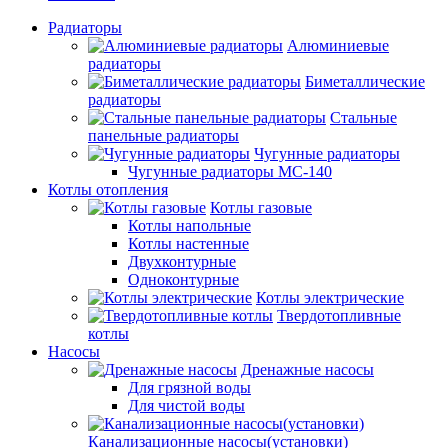
Радиаторы
Алюминиевые
радиаторы
Биметаллические
радиаторы
Стальные
панельные радиаторы
Чугунные радиаторы
Чугунные радиаторы МС-140
Котлы отопления
Котлы газовые
Котлы напольные
Котлы настенные
Двухконтурные
Одноконтурные
Котлы электрические
Твердотопливные
котлы
Насосы
Дренажные насосы
Для грязной воды
Для чистой воды
Канализационные насосы(установки)