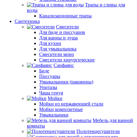
Трапы и сливы для
воды
Канализационные трапы
Сантехника
Смесители
Для биде и писсуаров
Для ванны и душа
Для кухни
Для умывальника
Смесители моно
Смесители хирургические
Санфаянс
Биде
Писсуары
Умывальники (раковины)
Унитазы
Чаша генуя
Мойки
Мойки из нержавеющей стали
Мойки композитные
Умывальники
Мебель для ванной
комнаты
Полотенцесушители