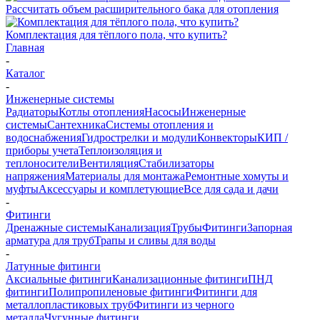
Рассчитать объем расширительного бака для отопления
Комплектация для тёплого пола, что купить?
Главная
-
Каталог
-
Инженерные системы
Радиаторы
Котлы отопления
Насосы
Инженерные
системы
Сантехника
Системы отопления и
водоснабжения
Гидрострелки и модули
Конвекторы
КИП /
приборы учета
Теплоизоляция и
теплоносители
Вентиляция
Стабилизаторы
напряжения
Материалы для монтажа
Ремонтные хомуты и
муфты
Аксессуары и комплетующие
Все для сада и дачи
-
Фитинги
Дренажные системы
Канализация
Трубы
Фитинги
Запорная
арматура для труб
Трапы и сливы для воды
-
Латунные фитинги
Аксиальные фитинги
Канализационные фитинги
ПНД
фитинги
Полипропиленовые фитинги
Фитинги для
металлопластиковых труб
Фитинги из черного
металла
Чугунные фитинги