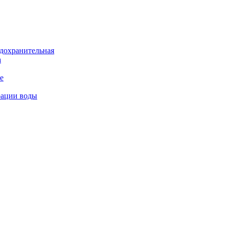
дохранительная
а
е
рации воды