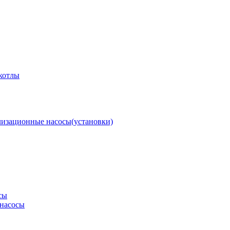
котлы
изационные насосы(установки)
сы
насосы