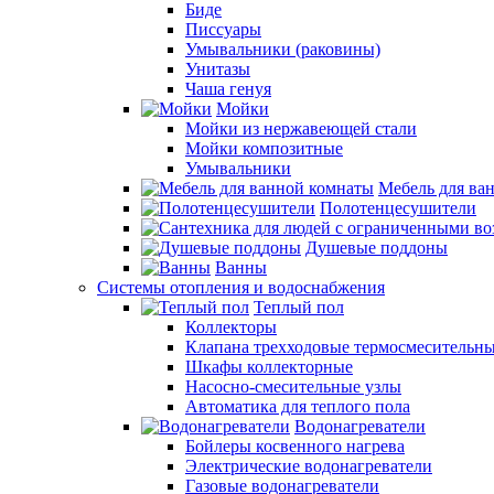
Биде
Писсуары
Умывальники (раковины)
Унитазы
Чаша генуя
Мойки
Мойки из нержавеющей стали
Мойки композитные
Умывальники
Мебель для ва
Полотенцесушители
Душевые поддоны
Ванны
Системы отопления и водоснабжения
Теплый пол
Коллекторы
Клапана трехходовые термосмесительн
Шкафы коллекторные
Насосно-смесительные узлы
Автоматика для теплого пола
Водонагреватели
Бойлеры косвенного нагрева
Электрические водонагреватели
Газовые водонагреватели