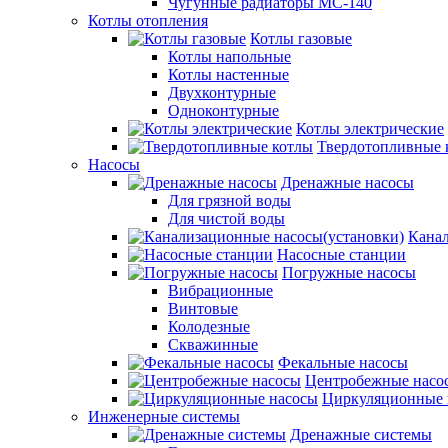
Чугунные радиаторы МС-140
Котлы отопления
Котлы газовые
Котлы напольные
Котлы настенные
Двухконтурные
Одноконтурные
Котлы электрические
Твердотопливные 
Насосы
Дренажные насосы
Для грязной воды
Для чистой воды
Канал
Насосные станции
Погружные насосы
Вибрационные
Винтовые
Колодезные
Скважинные
Фекальные насосы
Центробежные насо
Циркуляционные 
Инженерные системы
Дренажные системы