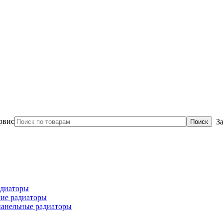
З
диаторы
ие радиаторы
панельные радиаторы