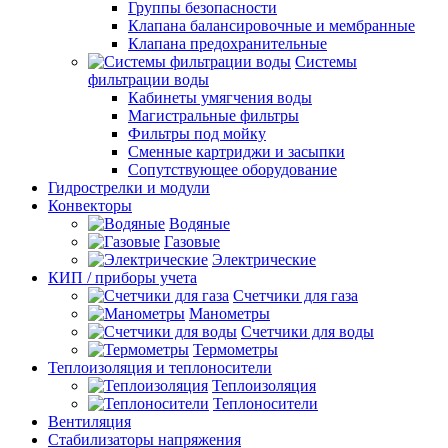
Группы безопасности
Клапана балансировочные и мембранные
Клапана предохранительные
Системы
фильтрации воды
Кабинеты умягчения воды
Магистральные фильтры
Фильтры под мойку
Сменные картриджи и засыпки
Сопутствующее оборудование
Гидрострелки и модули
Конвекторы
Водяные
Газовые
Электрические
КИП / приборы учета
Счетчики для газа
Манометры
Счетчики для воды
Термометры
Теплоизоляция и теплоносители
Теплоизоляция
Теплоносители
Вентиляция
Стабилизаторы напряжения