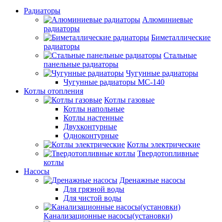
Радиаторы
Алюминиевые
радиаторы
Биметаллические
радиаторы
Стальные
панельные радиаторы
Чугунные радиаторы
Чугунные радиаторы МС-140
Котлы отопления
Котлы газовые
Котлы напольные
Котлы настенные
Двухконтурные
Одноконтурные
Котлы электрические
Твердотопливные
котлы
Насосы
Дренажные насосы
Для грязной воды
Для чистой воды
Канализационные насосы(установки)