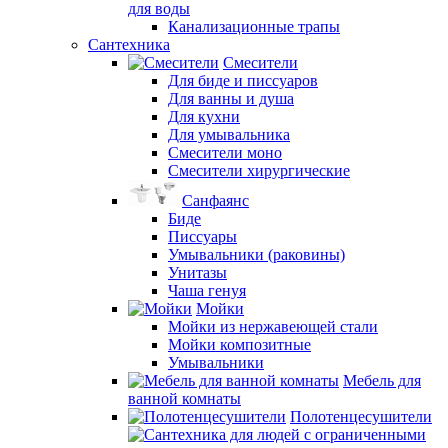
для воды
Канализационные трапы
Сантехника
Смесители
Для биде и писсуаров
Для ванны и душа
Для кухни
Для умывальника
Смесители моно
Смесители хирургические
Санфаянс
Биде
Писсуары
Умывальники (раковины)
Унитазы
Чаша генуя
Мойки
Мойки из нержавеющей стали
Мойки композитные
Умывальники
Мебель для
ванной комнаты
Полотенцесушители