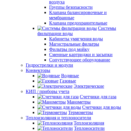
воздуха
Группы безопасности
Клапана балансировочные и
мембранные
Клапана предохранительные
Системы
фильтрации воды
Кабинеты умягчения воды
Магистральные фильтры
Фильтры под мойку
Сменные картриджи и засыпки
Сопутствующее оборудование
Гидрострелки и модули
Конвекторы
Водяные
Газовые
Электрические
КИП / приборы учета
Счетчики для газа
Манометры
Счетчики для воды
Термометры
Теплоизоляция и теплоносители
Теплоизоляция
Теплоносители