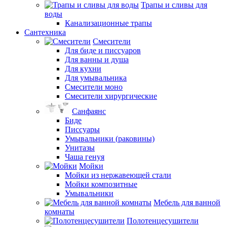
Трапы и сливы для
воды
Канализационные трапы
Сантехника
Смесители
Для биде и писсуаров
Для ванны и душа
Для кухни
Для умывальника
Смесители моно
Смесители хирургические
Санфаянс
Биде
Писсуары
Умывальники (раковины)
Унитазы
Чаша генуя
Мойки
Мойки из нержавеющей стали
Мойки композитные
Умывальники
Мебель для ванной
комнаты
Полотенцесушители