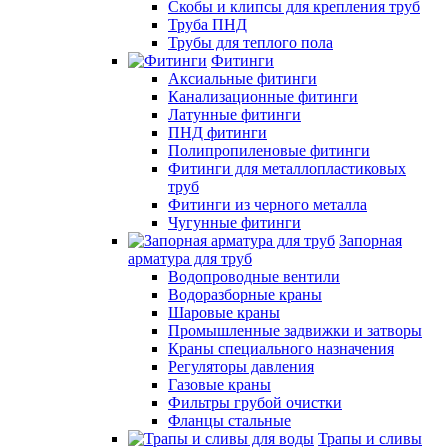
Скобы и клипсы для крепления труб
Труба ПНД
Трубы для теплого пола
Фитинги
Аксиальные фитинги
Канализационные фитинги
Латунные фитинги
ПНД фитинги
Полипропиленовые фитинги
Фитинги для металлопластиковых
труб
Фитинги из черного металла
Чугунные фитинги
Запорная
арматура для труб
Водопроводные вентили
Водоразборные краны
Шаровые краны
Промышленные задвижки и затворы
Краны специального назначения
Регуляторы давления
Газовые краны
Фильтры грубой очистки
Фланцы стальные
Трапы и сливы