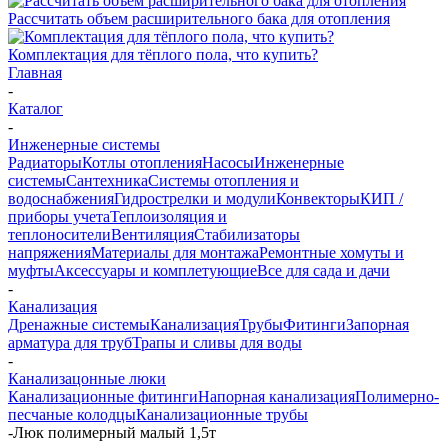
Рассчитать объем расширительного бака для отопления
Комплектация для тёплого пола, что купить?
Главная
-
Каталог
-
Инженерные системы
Радиаторы
Котлы отопления
Насосы
Инженерные
системы
Сантехника
Системы отопления и
водоснабжения
Гидрострелки и модули
Конвекторы
КИП /
приборы учета
Теплоизоляция и
теплоносители
Вентиляция
Стабилизаторы
напряжения
Материалы для монтажа
Ремонтные хомуты и
муфты
Аксессуары и комплетующие
Все для сада и дачи
-
Канализация
Дренажные системы
Канализация
Трубы
Фитинги
Запорная
арматура для труб
Трапы и сливы для воды
-
Канализацонные люки
Канализационные фитинги
Напорная канализация
Полимерно-
песчаные колодцы
Канализационные трубы
-
Люк полимерный малый 1,5т