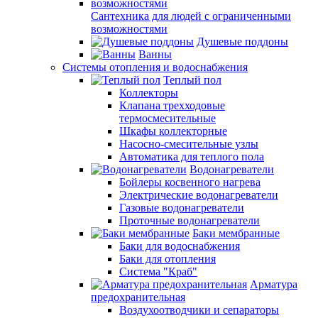
Сантехника для людей с ограниченными
возможностями
Душевые поддоны
Ванны
Системы отопления и водоснабжения
Теплый пол
Коллекторы
Клапана трехходовые
термосмесительные
Шкафы коллекторные
Насосно-смесительные узлы
Автоматика для теплого пола
Водонагреватели
Бойлеры косвенного нагрева
Электрические водонагреватели
Газовые водонагреватели
Проточные водонагреватели
Баки мембранные
Баки для водоснабжения
Баки для отопления
Система "Краб"
Арматура
предохранительная
Воздухоотводчики и сепараторы