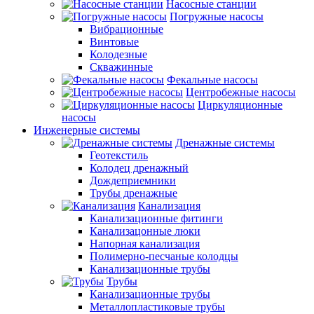
Насосные станции
Погружные насосы
Вибрационные
Винтовые
Колодезные
Скважинные
Фекальные насосы
Центробежные насосы
Циркуляционные
насосы
Инженерные системы
Дренажные системы
Геотекстиль
Колодец дренажный
Дождеприемники
Трубы дренажные
Канализация
Канализационные фитинги
Канализацонные люки
Напорная канализация
Полимерно-песчаные колодцы
Канализационные трубы
Трубы
Канализационные трубы
Металлопластиковые трубы