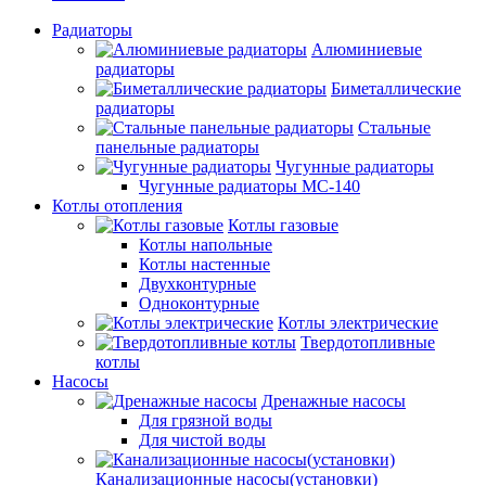
Радиаторы
Алюминиевые
радиаторы
Биметаллические
радиаторы
Стальные
панельные радиаторы
Чугунные радиаторы
Чугунные радиаторы МС-140
Котлы отопления
Котлы газовые
Котлы напольные
Котлы настенные
Двухконтурные
Одноконтурные
Котлы электрические
Твердотопливные
котлы
Насосы
Дренажные насосы
Для грязной воды
Для чистой воды
Канализационные насосы(установки)