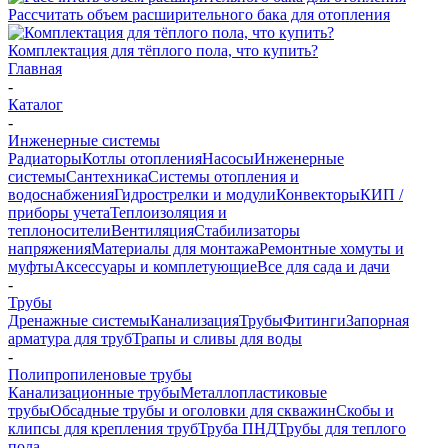
Рассчитать объем расширительного бака для отопления
Комплектация для тёплого пола, что купить?
Главная
-
Каталог
-
Инженерные системы
Радиаторы
Котлы отопления
Насосы
Инженерные
системы
Сантехника
Системы отопления и
водоснабжения
Гидрострелки и модули
Конвекторы
КИП /
приборы учета
Теплоизоляция и
теплоносители
Вентиляция
Стабилизаторы
напряжения
Материалы для монтажа
Ремонтные хомуты и
муфты
Аксессуары и комплетующие
Все для сада и дачи
-
Трубы
Дренажные системы
Канализация
Трубы
Фитинги
Запорная
арматура для труб
Трапы и сливы для воды
-
Полипропиленовые трубы
Канализационные трубы
Металлопластиковые
трубы
Обсадные трубы и оголовки для скважин
Скобы и
клипсы для крепления труб
Труба ПНД
Трубы для теплого
пола