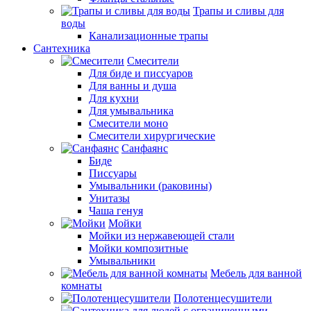
Трапы и сливы для
воды
Канализационные трапы
Сантехника
Смесители
Для биде и писсуаров
Для ванны и душа
Для кухни
Для умывальника
Смесители моно
Смесители хирургические
Санфаянс
Биде
Писсуары
Умывальники (раковины)
Унитазы
Чаша генуя
Мойки
Мойки из нержавеющей стали
Мойки композитные
Умывальники
Мебель для ванной
комнаты
Полотенцесушители