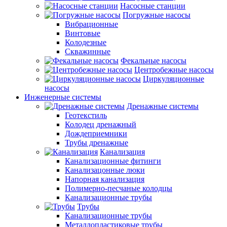
Насосные станции
Погружные насосы
Вибрационные
Винтовые
Колодезные
Скважинные
Фекальные насосы
Центробежные насосы
Циркуляционные
насосы
Инженерные системы
Дренажные системы
Геотекстиль
Колодец дренажный
Дождеприемники
Трубы дренажные
Канализация
Канализационные фитинги
Канализацонные люки
Напорная канализация
Полимерно-песчаные колодцы
Канализационные трубы
Трубы
Канализационные трубы
Металлопластиковые трубы