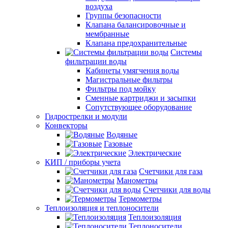
воздуха
Группы безопасности
Клапана балансировочные и
мембранные
Клапана предохранительные
Системы
фильтрации воды
Кабинеты умягчения воды
Магистральные фильтры
Фильтры под мойку
Сменные картриджи и засыпки
Сопутствующее оборудование
Гидрострелки и модули
Конвекторы
Водяные
Газовые
Электрические
КИП / приборы учета
Счетчики для газа
Манометры
Счетчики для воды
Термометры
Теплоизоляция и теплоносители
Теплоизоляция
Теплоносители