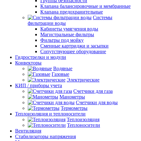
Группы безопасности
Клапана балансировочные и мембранные
Клапана предохранительные
Системы
фильтрации воды
Кабинеты умягчения воды
Магистральные фильтры
Фильтры под мойку
Сменные картриджи и засыпки
Сопутствующее оборудование
Гидрострелки и модули
Конвекторы
Водяные
Газовые
Электрические
КИП / приборы учета
Счетчики для газа
Манометры
Счетчики для воды
Термометры
Теплоизоляция и теплоносители
Теплоизоляция
Теплоносители
Вентиляция
Стабилизаторы напряжения