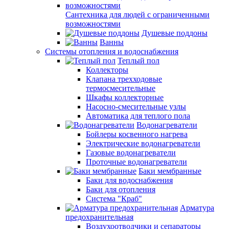
Сантехника для людей с ограниченными
возможностями
Душевые поддоны
Ванны
Системы отопления и водоснабжения
Теплый пол
Коллекторы
Клапана трехходовые
термосмесительные
Шкафы коллекторные
Насосно-смесительные узлы
Автоматика для теплого пола
Водонагреватели
Бойлеры косвенного нагрева
Электрические водонагреватели
Газовые водонагреватели
Проточные водонагреватели
Баки мембранные
Баки для водоснабжения
Баки для отопления
Система "Краб"
Арматура
предохранительная
Воздухоотводчики и сепараторы