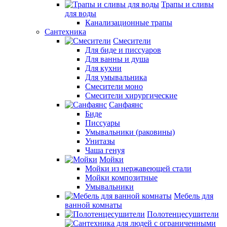
Трапы и сливы
для воды
Канализационные трапы
Сантехника
Смесители
Для биде и писсуаров
Для ванны и душа
Для кухни
Для умывальника
Смесители моно
Смесители хирургические
Санфаянс
Биде
Писсуары
Умывальники (раковины)
Унитазы
Чаша генуя
Мойки
Мойки из нержавеющей стали
Мойки композитные
Умывальники
Мебель для
ванной комнаты
Полотенцесушители