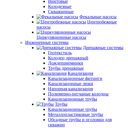
Винтовые
Колодезные
Скважинные
Фекальные насосы
Центробежные
насосы
Циркуляционные насосы
Инженерные системы
Дренажные системы
Геотекстиль
Колодец дренажный
Дождеприемники
Трубы дренажные
Канализация
Канализационные фитинги
Канализацонные люки
Напорная канализация
Полимерно-песчаные колодцы
Канализационные трубы
Трубы
Канализационные трубы
Металлопластиковые трубы
Обсадные трубы и оголовки для
скважин