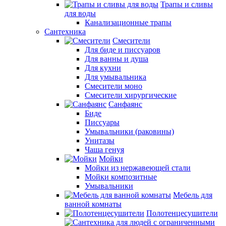
Трапы и сливы
для воды
Канализационные трапы
Сантехника
Смесители
Для биде и писсуаров
Для ванны и душа
Для кухни
Для умывальника
Смесители моно
Смесители хирургические
Санфаянс
Биде
Писсуары
Умывальники (раковины)
Унитазы
Чаша генуя
Мойки
Мойки из нержавеющей стали
Мойки композитные
Умывальники
Мебель для
ванной комнаты
Полотенцесушители