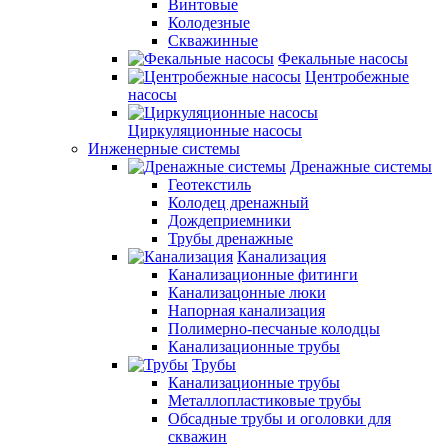
Винтовые
Колодезные
Скважинные
Фекальные насосы
Центробежные
насосы
Циркуляционные насосы
Инженерные системы
Дренажные системы
Геотекстиль
Колодец дренажный
Дождеприемники
Трубы дренажные
Канализация
Канализационные фитинги
Канализацонные люки
Напорная канализация
Полимерно-песчаные колодцы
Канализационные трубы
Трубы
Канализационные трубы
Металлопластиковые трубы
Обсадные трубы и оголовки для
скважин