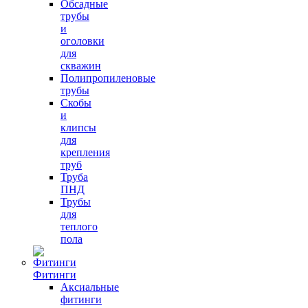
Обсадные
трубы
и
оголовки
для
скважин
Полипропиленовые
трубы
Скобы
и
клипсы
для
крепления
труб
Труба
ПНД
Трубы
для
теплого
пола
Фитинги
Аксиальные
фитинги