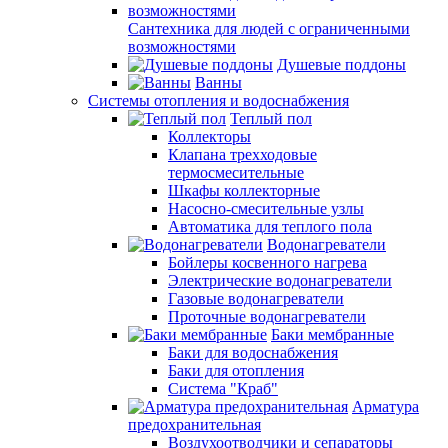
Сантехника для людей с ограниченными
возможностями
Душевые поддоны
Ванны
Системы отопления и водоснабжения
Теплый пол
Коллекторы
Клапана трехходовые
термосмесительные
Шкафы коллекторные
Насосно-смесительные узлы
Автоматика для теплого пола
Водонагреватели
Бойлеры косвенного нагрева
Электрические водонагреватели
Газовые водонагреватели
Проточные водонагреватели
Баки мембранные
Баки для водоснабжения
Баки для отопления
Система "Краб"
Арматура
предохранительная
Воздухоотводчики и сепараторы