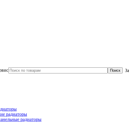
З
диаторы
ие радиаторы
панельные радиаторы