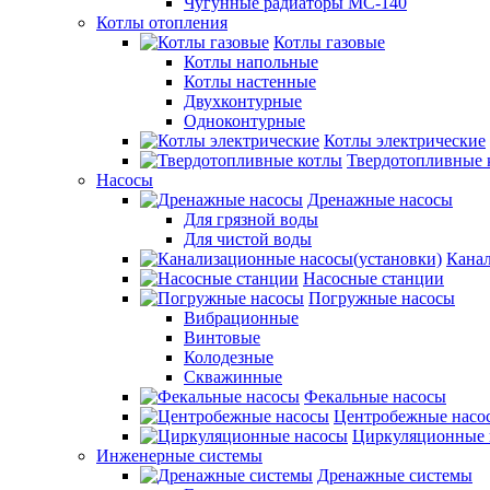
Чугунные радиаторы МС-140
Котлы отопления
Котлы газовые
Котлы напольные
Котлы настенные
Двухконтурные
Одноконтурные
Котлы электрические
Твердотопливные 
Насосы
Дренажные насосы
Для грязной воды
Для чистой воды
Канал
Насосные станции
Погружные насосы
Вибрационные
Винтовые
Колодезные
Скважинные
Фекальные насосы
Центробежные насо
Циркуляционные 
Инженерные системы
Дренажные системы