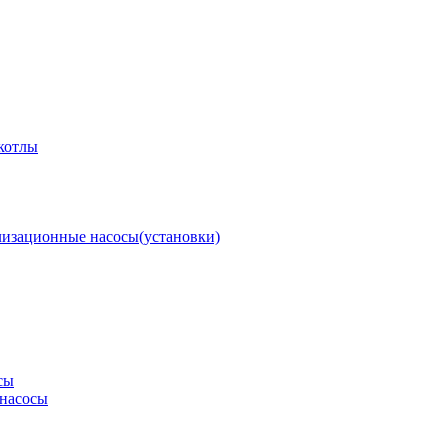
котлы
изационные насосы(установки)
сы
насосы