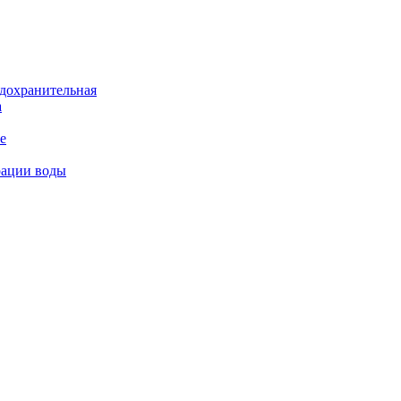
дохранительная
а
е
рации воды