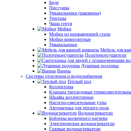
Биде
Писсуары
Умывальники (раковины)
Унитазы
Чаша генуя
Мойки
Мойки из нержавеющей стали
Мойки композитные
Умывальники
Мебель для ва
Полотенцесушители
Душевые поддоны
Ванны
Системы отопления и водоснабжения
Теплый пол
Коллекторы
Клапана трехходовые термосмесительн
Шкафы коллекторные
Насосно-смесительные узлы
Автоматика для теплого пола
Водонагреватели
Бойлеры косвенного нагрева
Электрические водонагреватели
Газовые водонагреватели