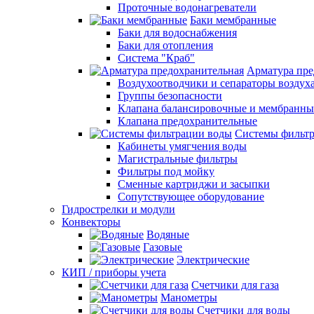
Проточные водонагреватели
Баки мембранные
Баки для водоснабжения
Баки для отопления
Система "Краб"
Арматура пре
Воздухоотводчики и сепараторы воздух
Группы безопасности
Клапана балансировочные и мембранны
Клапана предохранительные
Системы фильт
Кабинеты умягчения воды
Магистральные фильтры
Фильтры под мойку
Сменные картриджи и засыпки
Сопутствующее оборудование
Гидрострелки и модули
Конвекторы
Водяные
Газовые
Электрические
КИП / приборы учета
Счетчики для газа
Манометры
Счетчики для воды