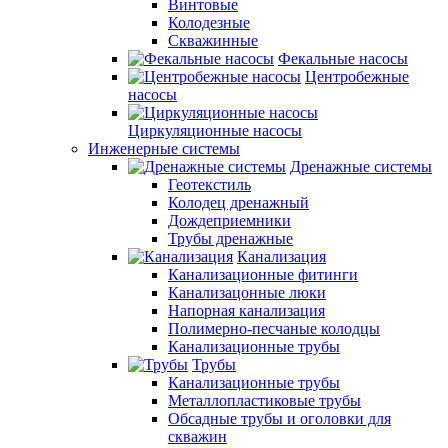
Винтовые
Колодезные
Скважинные
Фекальные насосы
Центробежные
насосы
Циркуляционные насосы
Инженерные системы
Дренажные системы
Геотекстиль
Колодец дренажный
Дождеприемники
Трубы дренажные
Канализация
Канализационные фитинги
Канализацонные люки
Напорная канализация
Полимерно-песчаные колодцы
Канализационные трубы
Трубы
Канализационные трубы
Металлопластиковые трубы
Обсадные трубы и оголовки для
скважин