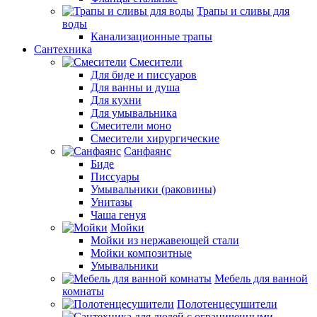
Трапы и сливы для
воды
Канализационные трапы
Сантехника
Смесители
Для биде и писсуаров
Для ванны и душа
Для кухни
Для умывальника
Смесители моно
Смесители хирургические
Санфаянс
Биде
Писсуары
Умывальники (раковины)
Унитазы
Чаша генуя
Мойки
Мойки из нержавеющей стали
Мойки композитные
Умывальники
Мебель для ванной
комнаты
Полотенцесушители