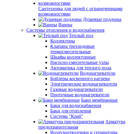
Сантехника для людей с ограниченными
возможностями
Душевые поддоны
Ванны
Системы отопления и водоснабжения
Теплый пол
Коллекторы
Клапана трехходовые
термосмесительные
Шкафы коллекторные
Насосно-смесительные узлы
Автоматика для теплого пола
Водонагреватели
Бойлеры косвенного нагрева
Электрические водонагреватели
Газовые водонагреватели
Проточные водонагреватели
Баки мембранные
Баки для водоснабжения
Баки для отопления
Система "Краб"
Арматура
предохранительная
Воздухоотводчики и сепараторы