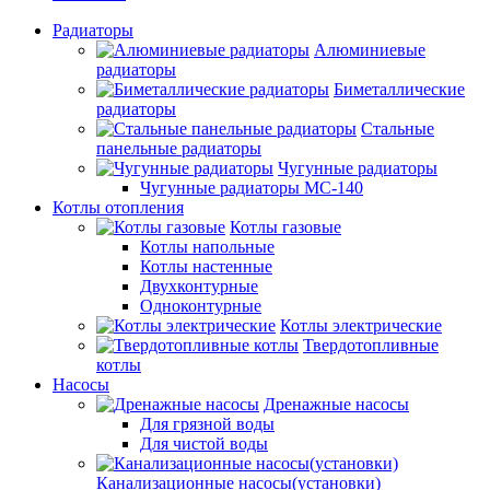
Радиаторы
Алюминиевые
радиаторы
Биметаллические
радиаторы
Стальные
панельные радиаторы
Чугунные радиаторы
Чугунные радиаторы МС-140
Котлы отопления
Котлы газовые
Котлы напольные
Котлы настенные
Двухконтурные
Одноконтурные
Котлы электрические
Твердотопливные
котлы
Насосы
Дренажные насосы
Для грязной воды
Для чистой воды
Канализационные насосы(установки)