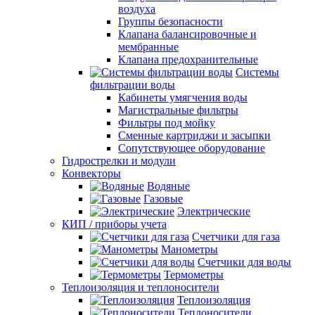
воздуха
Группы безопасности
Клапана балансировочные и
мембранные
Клапана предохранительные
Системы
фильтрации воды
Кабинеты умягчения воды
Магистральные фильтры
Фильтры под мойку
Сменные картриджи и засыпки
Сопутствующее оборудование
Гидрострелки и модули
Конвекторы
Водяные
Газовые
Электрические
КИП / приборы учета
Счетчики для газа
Манометры
Счетчики для воды
Термометры
Теплоизоляция и теплоносители
Теплоизоляция
Теплоносители