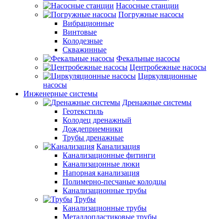
Насосные станции
Погружные насосы
Вибрационные
Винтовые
Колодезные
Скважинные
Фекальные насосы
Центробежные насосы
Циркуляционные
насосы
Инженерные системы
Дренажные системы
Геотекстиль
Колодец дренажный
Дождеприемники
Трубы дренажные
Канализация
Канализационные фитинги
Канализацонные люки
Напорная канализация
Полимерно-песчаные колодцы
Канализационные трубы
Трубы
Канализационные трубы
Металлопластиковые трубы