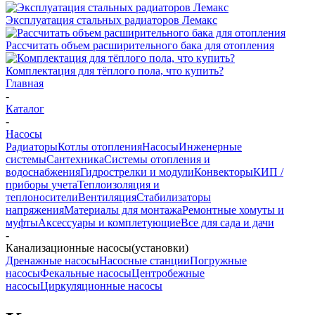
Эксплуатация стальных радиаторов Лемакс
Рассчитать объем расширительного бака для отопления
Комплектация для тёплого пола, что купить?
Главная
-
Каталог
-
Насосы
Радиаторы
Котлы отопления
Насосы
Инженерные
системы
Сантехника
Системы отопления и
водоснабжения
Гидрострелки и модули
Конвекторы
КИП /
приборы учета
Теплоизоляция и
теплоносители
Вентиляция
Стабилизаторы
напряжения
Материалы для монтажа
Ремонтные хомуты и
муфты
Аксессуары и комплетующие
Все для сада и дачи
-
Канализационные насосы(установки)
Дренажные насосы
Насосные станции
Погружные
насосы
Фекальные насосы
Центробежные
насосы
Циркуляционные насосы