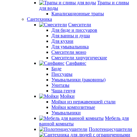
Трапы и сливы
для воды
Канализационные трапы
Сантехника
Смесители
Для биде и писсуаров
Для ванны и душа
Для кухни
Для умывальника
Смесители моно
Смесители хирургические
Санфаянс
Биде
Писсуары
Умывальники (раковины)
Унитазы
Чаша генуя
Мойки
Мойки из нержавеющей стали
Мойки композитные
Умывальники
Мебель для
ванной комнаты
Полотенцесушители