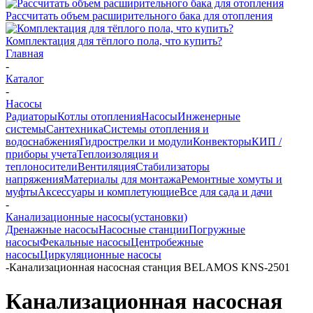
Рассчитать объем расширительного бака для отопления
Комплектация для тёплого пола, что купить?
Главная
-
Каталог
-
Насосы
Радиаторы
Котлы отопления
Насосы
Инженерные
системы
Сантехника
Системы отопления и
водоснабжения
Гидрострелки и модули
Конвекторы
КИП /
приборы учета
Теплоизоляция и
теплоносители
Вентиляция
Стабилизаторы
напряжения
Материалы для монтажа
Ремонтные хомуты и
муфты
Аксессуары и комплетующие
Все для сада и дачи
-
Канализационные насосы(установки)
Дренажные насосы
Насосные станции
Погружные
насосы
Фекальные насосы
Центробежные
насосы
Циркуляционные насосы
-
Канализационная насосная станция BELAMOS KNS-2501
Канализационная насосная