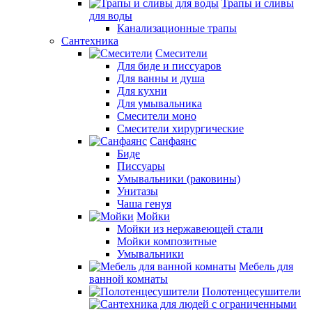
Трапы и сливы
для воды
Канализационные трапы
Сантехника
Смесители
Для биде и писсуаров
Для ванны и душа
Для кухни
Для умывальника
Смесители моно
Смесители хирургические
Санфаянс
Биде
Писсуары
Умывальники (раковины)
Унитазы
Чаша генуя
Мойки
Мойки из нержавеющей стали
Мойки композитные
Умывальники
Мебель для
ванной комнаты
Полотенцесушители