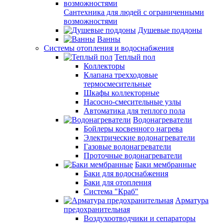
Сантехника для людей с ограниченными
возможностями
Душевые поддоны
Ванны
Системы отопления и водоснабжения
Теплый пол
Коллекторы
Клапана трехходовые
термосмесительные
Шкафы коллекторные
Насосно-смесительные узлы
Автоматика для теплого пола
Водонагреватели
Бойлеры косвенного нагрева
Электрические водонагреватели
Газовые водонагреватели
Проточные водонагреватели
Баки мембранные
Баки для водоснабжения
Баки для отопления
Система "Краб"
Арматура
предохранительная
Воздухоотводчики и сепараторы