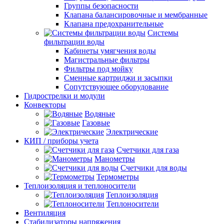
Группы безопасности
Клапана балансировочные и мембранные
Клапана предохранительные
Системы
фильтрации воды
Кабинеты умягчения воды
Магистральные фильтры
Фильтры под мойку
Сменные картриджи и засыпки
Сопутствующее оборудование
Гидрострелки и модули
Конвекторы
Водяные
Газовые
Электрические
КИП / приборы учета
Счетчики для газа
Манометры
Счетчики для воды
Термометры
Теплоизоляция и теплоносители
Теплоизоляция
Теплоносители
Вентиляция
Стабилизаторы напряжения