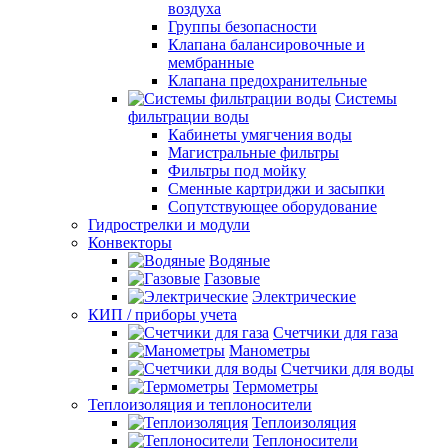
воздуха
Группы безопасности
Клапана балансировочные и
мембранные
Клапана предохранительные
Системы
фильтрации воды
Кабинеты умягчения воды
Магистральные фильтры
Фильтры под мойку
Сменные картриджи и засыпки
Сопутствующее оборудование
Гидрострелки и модули
Конвекторы
Водяные
Газовые
Электрические
КИП / приборы учета
Счетчики для газа
Манометры
Счетчики для воды
Термометры
Теплоизоляция и теплоносители
Теплоизоляция
Теплоносители