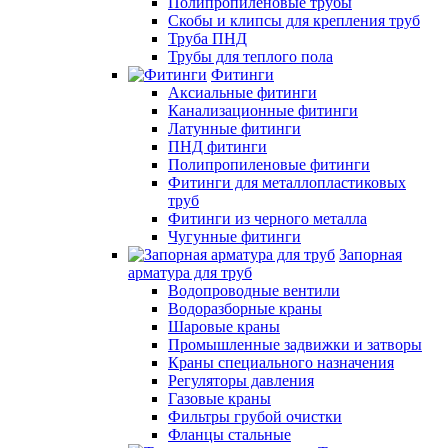
Полипропиленовые трубы
Скобы и клипсы для крепления труб
Труба ПНД
Трубы для теплого пола
Фитинги
Аксиальные фитинги
Канализационные фитинги
Латунные фитинги
ПНД фитинги
Полипропиленовые фитинги
Фитинги для металлопластиковых
труб
Фитинги из черного металла
Чугунные фитинги
Запорная
арматура для труб
Водопроводные вентили
Водоразборные краны
Шаровые краны
Промышленные задвижки и затворы
Краны специального назначения
Регуляторы давления
Газовые краны
Фильтры грубой очистки
Фланцы стальные