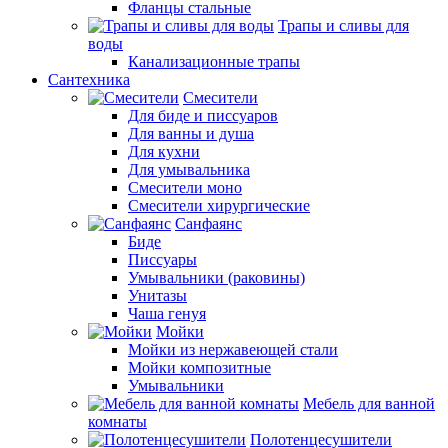
Фланцы стальные
Трапы и сливы для
воды
Канализационные трапы
Сантехника
Смесители
Для биде и писсуаров
Для ванны и душа
Для кухни
Для умывальника
Смесители моно
Смесители хирургические
Санфаянс
Биде
Писсуары
Умывальники (раковины)
Унитазы
Чаша генуя
Мойки
Мойки из нержавеющей стали
Мойки композитные
Умывальники
Мебель для ванной
комнаты
Полотенцесушители