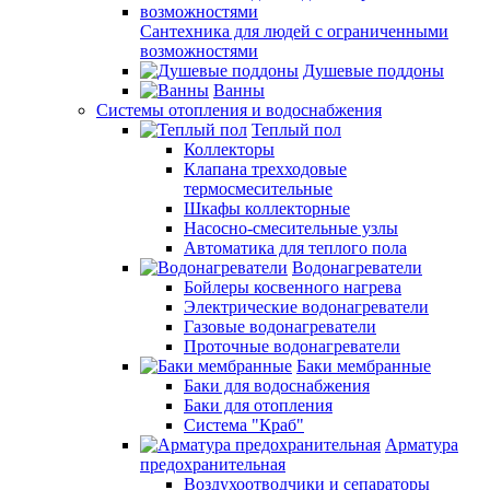
Сантехника для людей с ограниченными
возможностями
Душевые поддоны
Ванны
Системы отопления и водоснабжения
Теплый пол
Коллекторы
Клапана трехходовые
термосмесительные
Шкафы коллекторные
Насосно-смесительные узлы
Автоматика для теплого пола
Водонагреватели
Бойлеры косвенного нагрева
Электрические водонагреватели
Газовые водонагреватели
Проточные водонагреватели
Баки мембранные
Баки для водоснабжения
Баки для отопления
Система "Краб"
Арматура
предохранительная
Воздухоотводчики и сепараторы