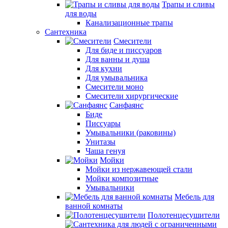
Трапы и сливы
для воды
Канализационные трапы
Сантехника
Смесители
Для биде и писсуаров
Для ванны и душа
Для кухни
Для умывальника
Смесители моно
Смесители хирургические
Санфаянс
Биде
Писсуары
Умывальники (раковины)
Унитазы
Чаша генуя
Мойки
Мойки из нержавеющей стали
Мойки композитные
Умывальники
Мебель для
ванной комнаты
Полотенцесушители