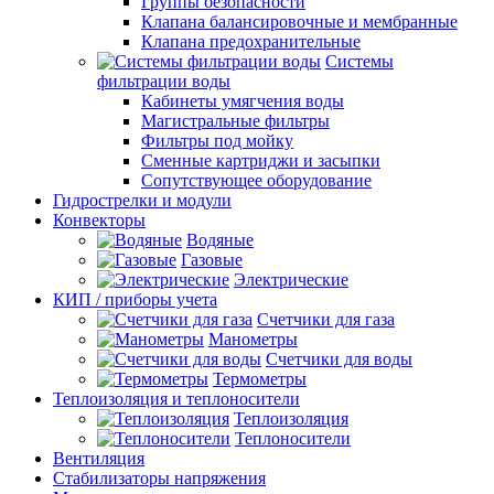
Группы безопасности
Клапана балансировочные и мембранные
Клапана предохранительные
Системы
фильтрации воды
Кабинеты умягчения воды
Магистральные фильтры
Фильтры под мойку
Сменные картриджи и засыпки
Сопутствующее оборудование
Гидрострелки и модули
Конвекторы
Водяные
Газовые
Электрические
КИП / приборы учета
Счетчики для газа
Манометры
Счетчики для воды
Термометры
Теплоизоляция и теплоносители
Теплоизоляция
Теплоносители
Вентиляция
Стабилизаторы напряжения