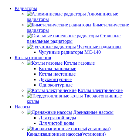
Радиаторы
Алюминиевые
радиаторы
Биметаллические
радиаторы
Стальные
панельные радиаторы
Чугунные радиаторы
Чугунные радиаторы МС-140
Котлы отопления
Котлы газовые
Котлы напольные
Котлы настенные
Двухконтурные
Одноконтурные
Котлы электрические
Твердотопливные
котлы
Насосы
Дренажные насосы
Для грязной воды
Для чистой воды
Канализационные насосы(установки)