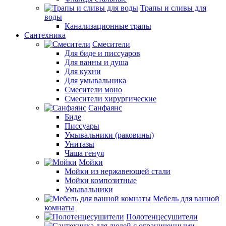
Трапы и сливы для
воды
Канализационные трапы
Сантехника
Смесители
Для биде и писсуаров
Для ванны и душа
Для кухни
Для умывальника
Смесители моно
Смесители хирургические
Санфаянс
Биде
Писсуары
Умывальники (раковины)
Унитазы
Чаша генуя
Мойки
Мойки из нержавеющей стали
Мойки композитные
Умывальники
Мебель для ванной
комнаты
Полотенцесушители