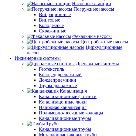
Насосные станции
Погружные насосы
Вибрационные
Винтовые
Колодезные
Скважинные
Фекальные насосы
Центробежные насосы
Циркуляционные
насосы
Инженерные системы
Дренажные системы
Геотекстиль
Колодец дренажный
Дождеприемники
Трубы дренажные
Канализация
Канализационные фитинги
Канализацонные люки
Напорная канализация
Полимерно-песчаные колодцы
Канализационные трубы
Трубы
Канализационные трубы
Металлопластиковые трубы