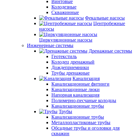
Винтовые
Колодезные
Скважинные
Фекальные насосы
Центробежные
насосы
Циркуляционные насосы
Инженерные системы
Дренажные системы
Геотекстиль
Колодец дренажный
Дождеприемники
Трубы дренажные
Канализация
Канализационные фитинги
Канализацонные люки
Напорная канализация
Полимерно-песчаные колодцы
Канализационные трубы
Трубы
Канализационные трубы
Металлопластиковые трубы
Обсадные трубы и оголовки для
скважин