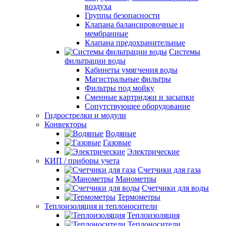
воздуха
Группы безопасности
Клапана балансировочные и
мембранные
Клапана предохранительные
Системы
фильтрации воды
Кабинеты умягчения воды
Магистральные фильтры
Фильтры под мойку
Сменные картриджи и засыпки
Сопутствующее оборудование
Гидрострелки и модули
Конвекторы
Водяные
Газовые
Электрические
КИП / приборы учета
Счетчики для газа
Манометры
Счетчики для воды
Термометры
Теплоизоляция и теплоносители
Теплоизоляция
Теплоносители