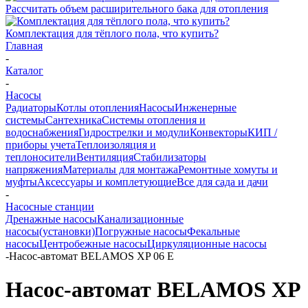
Рассчитать объем расширительного бака для отопления
Комплектация для тёплого пола, что купить?
Главная
-
Каталог
-
Насосы
Радиаторы
Котлы отопления
Насосы
Инженерные
системы
Сантехника
Системы отопления и
водоснабжения
Гидрострелки и модули
Конвекторы
КИП /
приборы учета
Теплоизоляция и
теплоносители
Вентиляция
Стабилизаторы
напряжения
Материалы для монтажа
Ремонтные хомуты и
муфты
Аксессуары и комплетующие
Все для сада и дачи
-
Насосные станции
Дренажные насосы
Канализационные
насосы(установки)
Погружные насосы
Фекальные
насосы
Центробежные насосы
Циркуляционные насосы
-
Насос-автомат BELAMOS XP 06 E
Насос-автомат BELAMOS XP