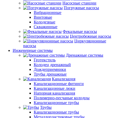
Насосные станции
Погружные насосы
Вибрационные
Винтовые
Колодезные
Скважинные
Фекальные насосы
Центробежные насосы
Циркуляционные
насосы
Инженерные системы
Дренажные системы
Геотекстиль
Колодец дренажный
Дождеприемники
Трубы дренажные
Канализация
Канализационные фитинги
Канализацонные люки
Напорная канализация
Полимерно-песчаные колодцы
Канализационные трубы
Трубы
Канализационные трубы
Металлопластиковые трубы