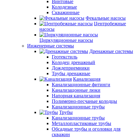
Винтовые
Колодезные
Скважинные
Фекальные насосы
Центробежные
насосы
Циркуляционные насосы
Инженерные системы
Дренажные системы
Геотекстиль
Колодец дренажный
Дождеприемники
Трубы дренажные
Канализация
Канализационные фитинги
Канализацонные люки
Напорная канализация
Полимерно-песчаные колодцы
Канализационные трубы
Трубы
Канализационные трубы
Металлопластиковые трубы
Обсадные трубы и оголовки для
скважин