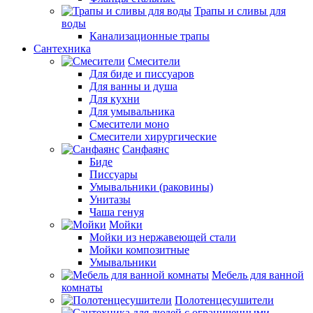
Трапы и сливы для
воды
Канализационные трапы
Сантехника
Смесители
Для биде и писсуаров
Для ванны и душа
Для кухни
Для умывальника
Смесители моно
Смесители хирургические
Санфаянс
Биде
Писсуары
Умывальники (раковины)
Унитазы
Чаша генуя
Мойки
Мойки из нержавеющей стали
Мойки композитные
Умывальники
Мебель для ванной
комнаты
Полотенцесушители