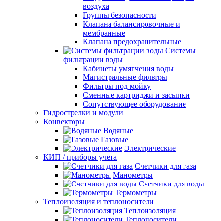
воздуха
Группы безопасности
Клапана балансировочные и
мембранные
Клапана предохранительные
Системы
фильтрации воды
Кабинеты умягчения воды
Магистральные фильтры
Фильтры под мойку
Сменные картриджи и засыпки
Сопутствующее оборудование
Гидрострелки и модули
Конвекторы
Водяные
Газовые
Электрические
КИП / приборы учета
Счетчики для газа
Манометры
Счетчики для воды
Термометры
Теплоизоляция и теплоносители
Теплоизоляция
Теплоносители