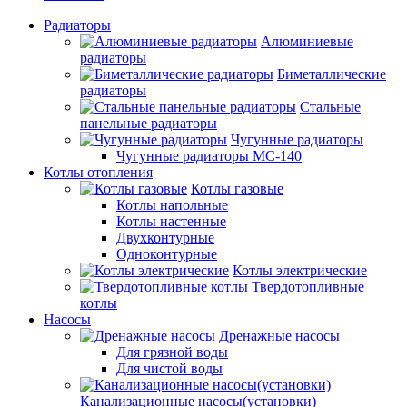
Радиаторы
Алюминиевые
радиаторы
Биметаллические
радиаторы
Стальные
панельные радиаторы
Чугунные радиаторы
Чугунные радиаторы МС-140
Котлы отопления
Котлы газовые
Котлы напольные
Котлы настенные
Двухконтурные
Одноконтурные
Котлы электрические
Твердотопливные
котлы
Насосы
Дренажные насосы
Для грязной воды
Для чистой воды
Канализационные насосы(установки)