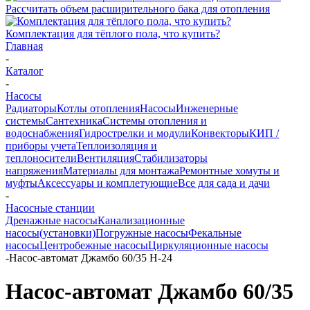
Рассчитать объем расширительного бака для отопления
Комплектация для тёплого пола, что купить?
Главная
-
Каталог
-
Насосы
Радиаторы
Котлы отопления
Насосы
Инженерные
системы
Сантехника
Системы отопления и
водоснабжения
Гидрострелки и модули
Конвекторы
КИП /
приборы учета
Теплоизоляция и
теплоносители
Вентиляция
Стабилизаторы
напряжения
Материалы для монтажа
Ремонтные хомуты и
муфты
Аксессуары и комплетующие
Все для сада и дачи
-
Насосные станции
Дренажные насосы
Канализационные
насосы(установки)
Погружные насосы
Фекальные
насосы
Центробежные насосы
Циркуляционные насосы
-
Насос-автомат Джамбо 60/35 Н-24
Насос-автомат Джамбо 60/35