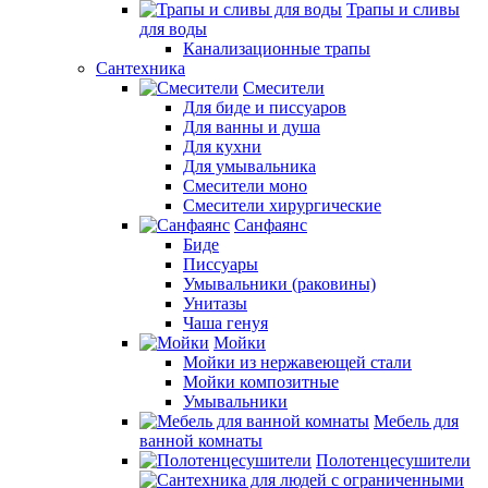
Трапы и сливы
для воды
Канализационные трапы
Сантехника
Смесители
Для биде и писсуаров
Для ванны и душа
Для кухни
Для умывальника
Смесители моно
Смесители хирургические
Санфаянс
Биде
Писсуары
Умывальники (раковины)
Унитазы
Чаша генуя
Мойки
Мойки из нержавеющей стали
Мойки композитные
Умывальники
Мебель для
ванной комнаты
Полотенцесушители