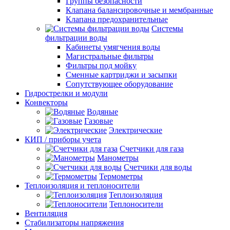
Группы безопасности
Клапана балансировочные и мембранные
Клапана предохранительные
Системы
фильтрации воды
Кабинеты умягчения воды
Магистральные фильтры
Фильтры под мойку
Сменные картриджи и засыпки
Сопутствующее оборудование
Гидрострелки и модули
Конвекторы
Водяные
Газовые
Электрические
КИП / приборы учета
Счетчики для газа
Манометры
Счетчики для воды
Термометры
Теплоизоляция и теплоносители
Теплоизоляция
Теплоносители
Вентиляция
Стабилизаторы напряжения