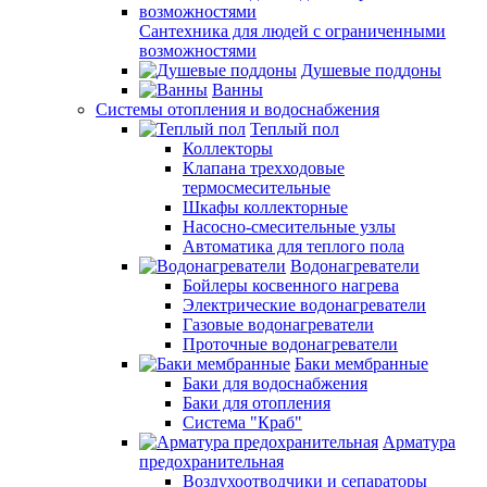
Сантехника для людей с ограниченными
возможностями
Душевые поддоны
Ванны
Системы отопления и водоснабжения
Теплый пол
Коллекторы
Клапана трехходовые
термосмесительные
Шкафы коллекторные
Насосно-смесительные узлы
Автоматика для теплого пола
Водонагреватели
Бойлеры косвенного нагрева
Электрические водонагреватели
Газовые водонагреватели
Проточные водонагреватели
Баки мембранные
Баки для водоснабжения
Баки для отопления
Система "Краб"
Арматура
предохранительная
Воздухоотводчики и сепараторы