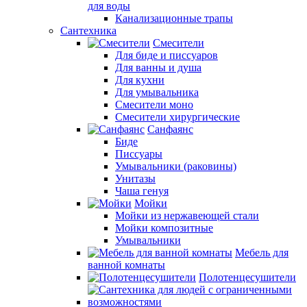
для воды
Канализационные трапы
Сантехника
Смесители
Для биде и писсуаров
Для ванны и душа
Для кухни
Для умывальника
Смесители моно
Смесители хирургические
Санфаянс
Биде
Писсуары
Умывальники (раковины)
Унитазы
Чаша генуя
Мойки
Мойки из нержавеющей стали
Мойки композитные
Умывальники
Мебель для
ванной комнаты
Полотенцесушители