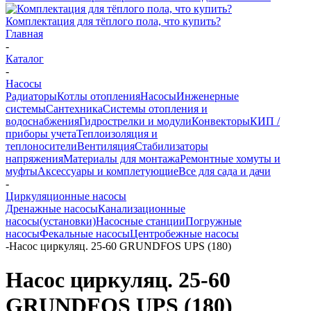
Комплектация для тёплого пола, что купить?
Главная
-
Каталог
-
Насосы
Радиаторы
Котлы отопления
Насосы
Инженерные
системы
Сантехника
Системы отопления и
водоснабжения
Гидрострелки и модули
Конвекторы
КИП /
приборы учета
Теплоизоляция и
теплоносители
Вентиляция
Стабилизаторы
напряжения
Материалы для монтажа
Ремонтные хомуты и
муфты
Аксессуары и комплетующие
Все для сада и дачи
-
Циркуляционные насосы
Дренажные насосы
Канализационные
насосы(установки)
Насосные станции
Погружные
насосы
Фекальные насосы
Центробежные насосы
-
Насос циркуляц. 25-60 GRUNDFOS UPS (180)
Насос циркуляц. 25-60
GRUNDFOS UPS (180)