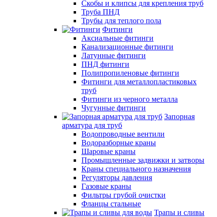
Скобы и клипсы для крепления труб
Труба ПНД
Трубы для теплого пола
Фитинги
Аксиальные фитинги
Канализационные фитинги
Латунные фитинги
ПНД фитинги
Полипропиленовые фитинги
Фитинги для металлопластиковых
труб
Фитинги из черного металла
Чугунные фитинги
Запорная
арматура для труб
Водопроводные вентили
Водоразборные краны
Шаровые краны
Промышленные задвижки и затворы
Краны специального назначения
Регуляторы давления
Газовые краны
Фильтры грубой очистки
Фланцы стальные
Трапы и сливы