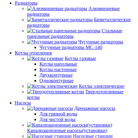
Радиаторы
Алюминиевые
радиаторы
Биметаллические
радиаторы
Стальные
панельные радиаторы
Чугунные радиаторы
Чугунные радиаторы МС-140
Котлы отопления
Котлы газовые
Котлы напольные
Котлы настенные
Двухконтурные
Одноконтурные
Котлы электрические
Твердотопливные
котлы
Насосы
Дренажные насосы
Для грязной воды
Для чистой воды
Канализационные насосы(установки)
Насосные станции