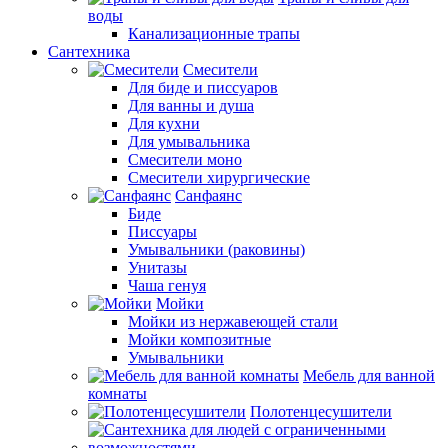
воды
Канализационные трапы
Сантехника
Смесители
Для биде и писсуаров
Для ванны и душа
Для кухни
Для умывальника
Смесители моно
Смесители хирургические
Санфаянс
Биде
Писсуары
Умывальники (раковины)
Унитазы
Чаша генуя
Мойки
Мойки из нержавеющей стали
Мойки композитные
Умывальники
Мебель для ванной
комнаты
Полотенцесушители