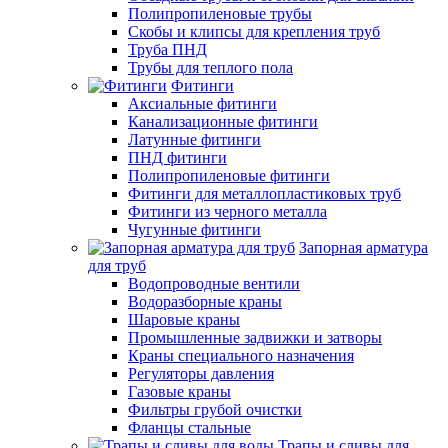
Полипропиленовые трубы
Скобы и клипсы для крепления труб
Труба ПНД
Трубы для теплого пола
Фитинги
Аксиальные фитинги
Канализационные фитинги
Латунные фитинги
ПНД фитинги
Полипропиленовые фитинги
Фитинги для металлопластиковых труб
Фитинги из черного металла
Чугунные фитинги
Запорная арматура
для труб
Водопроводные вентили
Водоразборные краны
Шаровые краны
Промышленные задвижки и затворы
Краны специального назначения
Регуляторы давления
Газовые краны
Фильтры грубой очистки
Фланцы стальные
Трапы и сливы для