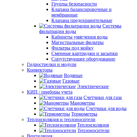
Группы безопасности
Клапана балансировочные и
мембранные
Клапана предохранительные
Системы
фильтрации воды
Кабинеты умягчения воды
Магистральные фильтры
Фильтры под мойку
Сменные картриджи и засыпки
Сопутствующее оборудование
Гидрострелки и модули
Конвекторы
Водяные
Газовые
Электрические
КИП / приборы учета
Счетчики для газа
Манометры
Счетчики для воды
Термометры
Теплоизоляция и теплоносители
Теплоизоляция
Теплоносители
Вентиляция