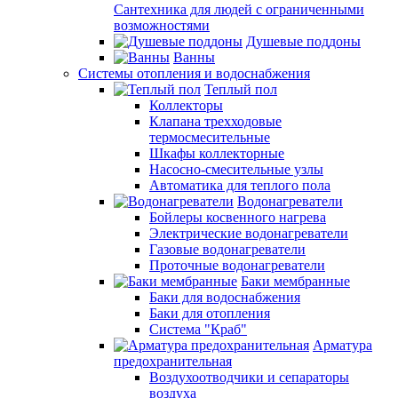
Сантехника для людей с ограниченными
возможностями
Душевые поддоны
Ванны
Системы отопления и водоснабжения
Теплый пол
Коллекторы
Клапана трехходовые
термосмесительные
Шкафы коллекторные
Насосно-смесительные узлы
Автоматика для теплого пола
Водонагреватели
Бойлеры косвенного нагрева
Электрические водонагреватели
Газовые водонагреватели
Проточные водонагреватели
Баки мембранные
Баки для водоснабжения
Баки для отопления
Система "Краб"
Арматура
предохранительная
Воздухоотводчики и сепараторы
воздуха