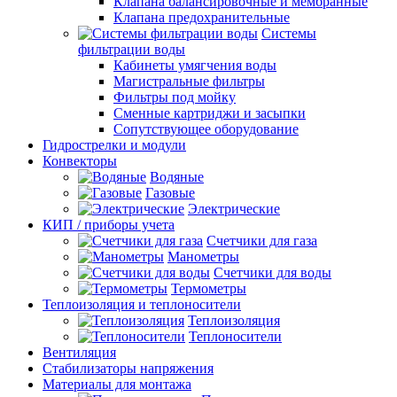
Клапана балансировочные и мембранные
Клапана предохранительные
Системы
фильтрации воды
Кабинеты умягчения воды
Магистральные фильтры
Фильтры под мойку
Сменные картриджи и засыпки
Сопутствующее оборудование
Гидрострелки и модули
Конвекторы
Водяные
Газовые
Электрические
КИП / приборы учета
Счетчики для газа
Манометры
Счетчики для воды
Термометры
Теплоизоляция и теплоносители
Теплоизоляция
Теплоносители
Вентиляция
Стабилизаторы напряжения
Материалы для монтажа