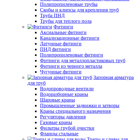
Полипропиленовые трубы
Скобы и клипсы для крепления труб
Труба ПНД
Трубы для теплого пола
Фитинги
Аксиальные фитинги
Канализационные фитинги
Латунные фитинги
ПНД фитинги
Полипропиленовые фитинги
Фитинги для металлопластиковых труб
Фитинги из черного металла
Чугунные фитинги
Запорная арматура
для труб
Водопроводные вентили
Водоразборные краны
Шаровые краны
Промышленные задвижки и затворы
Краны специального назначения
Регуляторы давления
Газовые краны
Фильтры грубой очистки
Фланцы стальные
Трапы и сливы для