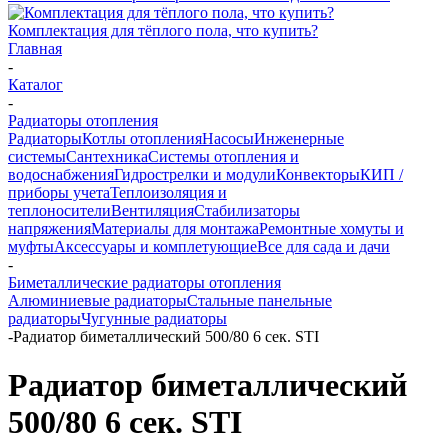
Комплектация для тёплого пола, что купить?
Главная
-
Каталог
-
Радиаторы отопления
Радиаторы
Котлы отопления
Насосы
Инженерные
системы
Сантехника
Системы отопления и
водоснабжения
Гидрострелки и модули
Конвекторы
КИП /
приборы учета
Теплоизоляция и
теплоносители
Вентиляция
Стабилизаторы
напряжения
Материалы для монтажа
Ремонтные хомуты и
муфты
Аксессуары и комплетующие
Все для сада и дачи
-
Биметаллические радиаторы отопления
Алюминиевые радиаторы
Стальные панельные
радиаторы
Чугунные радиаторы
-
Радиатор биметаллический 500/80 6 сек. STI
Радиатор биметаллический
500/80 6 сек. STI