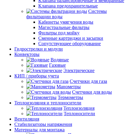
Клапана балансировочные и мембранные
Клапана предохранительные
Системы
фильтрации воды
Кабинеты умягчения воды
Магистральные фильтры
Фильтры под мойку
Сменные картриджи и засыпки
Сопутствующее оборудование
Гидрострелки и модули
Конвекторы
Водяные
Газовые
Электрические
КИП / приборы учета
Счетчики для газа
Манометры
Счетчики для воды
Термометры
Теплоизоляция и теплоносители
Теплоизоляция
Теплоносители
Вентиляция
Стабилизаторы напряжения
Материалы для монтажа