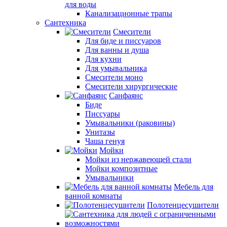
для воды
Канализационные трапы
Сантехника
Смесители
Для биде и писсуаров
Для ванны и душа
Для кухни
Для умывальника
Смесители моно
Смесители хирургические
Санфаянс
Биде
Писсуары
Умывальники (раковины)
Унитазы
Чаша генуя
Мойки
Мойки из нержавеющей стали
Мойки композитные
Умывальники
Мебель для
ванной комнаты
Полотенцесушители