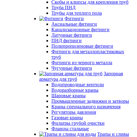
Скобы и клипсы для крепления труб
Труба ПНД
Трубы для теплого пола
Фитинги
Аксиальные фитинги
Канализационные фитинги
Латунные фитинги
ПНД фитинги
Полипропиленовые фитинги
Фитинги для металлопластиковых
труб
Фитинги из черного металла
Чугунные фитинги
Запорная
арматура для труб
Водопроводные вентили
Водоразборные краны
Шаровые краны
Промышленные задвижки и затворы
Краны специального назначения
Регуляторы давления
Газовые краны
Фильтры грубой очистки
Фланцы стальные
Трапы и сливы