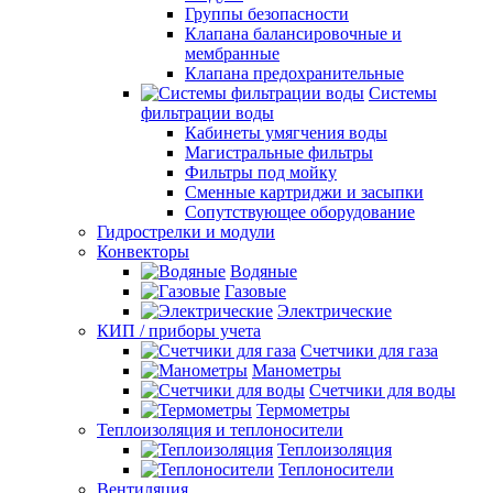
Группы безопасности
Клапана балансировочные и
мембранные
Клапана предохранительные
Системы
фильтрации воды
Кабинеты умягчения воды
Магистральные фильтры
Фильтры под мойку
Сменные картриджи и засыпки
Сопутствующее оборудование
Гидрострелки и модули
Конвекторы
Водяные
Газовые
Электрические
КИП / приборы учета
Счетчики для газа
Манометры
Счетчики для воды
Термометры
Теплоизоляция и теплоносители
Теплоизоляция
Теплоносители
Вентиляция