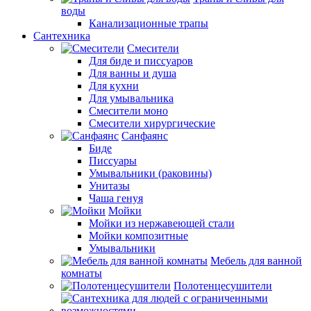
воды
Канализационные трапы
Сантехника
Смесители
Для биде и писсуаров
Для ванны и душа
Для кухни
Для умывальника
Смесители моно
Смесители хирургические
Санфаянс
Биде
Писсуары
Умывальники (раковины)
Унитазы
Чаша генуя
Мойки
Мойки из нержавеющей стали
Мойки композитные
Умывальники
Мебель для ванной
комнаты
Полотенцесушители