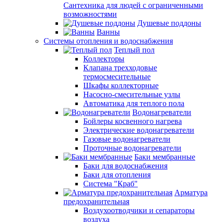
Сантехника для людей с ограниченными
возможностями
Душевые поддоны
Ванны
Системы отопления и водоснабжения
Теплый пол
Коллекторы
Клапана трехходовые
термосмесительные
Шкафы коллекторные
Насосно-смесительные узлы
Автоматика для теплого пола
Водонагреватели
Бойлеры косвенного нагрева
Электрические водонагреватели
Газовые водонагреватели
Проточные водонагреватели
Баки мембранные
Баки для водоснабжения
Баки для отопления
Система "Краб"
Арматура
предохранительная
Воздухоотводчики и сепараторы
воздуха