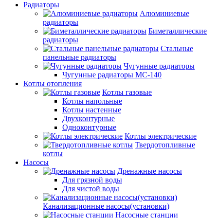
Радиаторы
Алюминиевые
радиаторы
Биметаллические
радиаторы
Стальные
панельные радиаторы
Чугунные радиаторы
Чугунные радиаторы МС-140
Котлы отопления
Котлы газовые
Котлы напольные
Котлы настенные
Двухконтурные
Одноконтурные
Котлы электрические
Твердотопливные
котлы
Насосы
Дренажные насосы
Для грязной воды
Для чистой воды
Канализационные насосы(установки)
Насосные станции