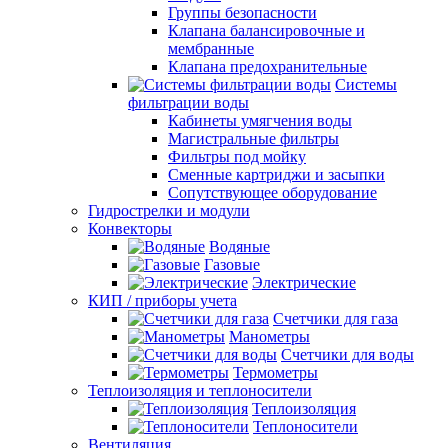
Группы безопасности
Клапана балансировочные и
мембранные
Клапана предохранительные
Системы
фильтрации воды
Кабинеты умягчения воды
Магистральные фильтры
Фильтры под мойку
Сменные картриджи и засыпки
Сопутствующее оборудование
Гидрострелки и модули
Конвекторы
Водяные
Газовые
Электрические
КИП / приборы учета
Счетчики для газа
Манометры
Счетчики для воды
Термометры
Теплоизоляция и теплоносители
Теплоизоляция
Теплоносители
Вентиляция