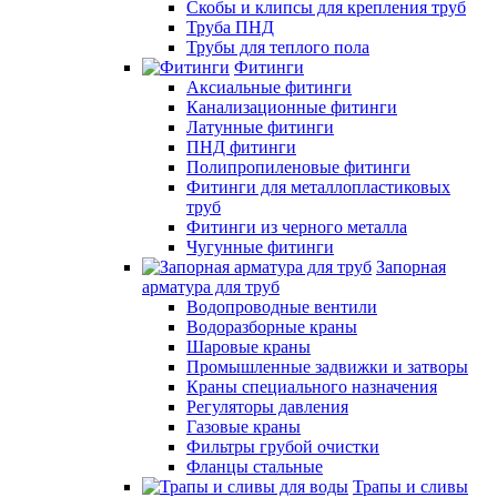
Скобы и клипсы для крепления труб
Труба ПНД
Трубы для теплого пола
Фитинги
Аксиальные фитинги
Канализационные фитинги
Латунные фитинги
ПНД фитинги
Полипропиленовые фитинги
Фитинги для металлопластиковых
труб
Фитинги из черного металла
Чугунные фитинги
Запорная
арматура для труб
Водопроводные вентили
Водоразборные краны
Шаровые краны
Промышленные задвижки и затворы
Краны специального назначения
Регуляторы давления
Газовые краны
Фильтры грубой очистки
Фланцы стальные
Трапы и сливы