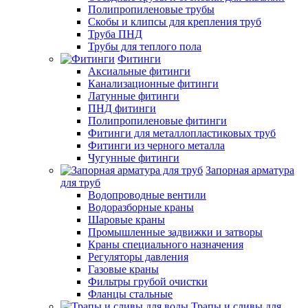
Полипропиленовые трубы
Скобы и клипсы для крепления труб
Труба ПНД
Трубы для теплого пола
Фитинги
Аксиальные фитинги
Канализационные фитинги
Латунные фитинги
ПНД фитинги
Полипропиленовые фитинги
Фитинги для металлопластиковых труб
Фитинги из черного металла
Чугунные фитинги
Запорная арматура
для труб
Водопроводные вентили
Водоразборные краны
Шаровые краны
Промышленные задвижки и затворы
Краны специального назначения
Регуляторы давления
Газовые краны
Фильтры грубой очистки
Фланцы стальные
Трапы и сливы для