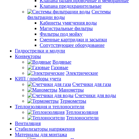
Клапана балансировочные и мембранные
Клапана предохранительные
Системы
фильтрации воды
Кабинеты умягчения воды
Магистральные фильтры
Фильтры под мойку
Сменные картриджи и засыпки
Сопутствующее оборудование
Гидрострелки и модули
Конвекторы
Водяные
Газовые
Электрические
КИП / приборы учета
Счетчики для газа
Манометры
Счетчики для воды
Термометры
Теплоизоляция и теплоносители
Теплоизоляция
Теплоносители
Вентиляция
Стабилизаторы напряжения
Материалы для монтажа