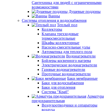
Сантехника для людей с ограниченными
возможностями
Душевые поддоны
Ванны
Системы отопления и водоснабжения
Теплый пол
Коллекторы
Клапана трехходовые
термосмесительные
Шкафы коллекторные
Насосно-смесительные узлы
Автоматика для теплого пола
Водонагреватели
Бойлеры косвенного нагрева
Электрические водонагреватели
Газовые водонагреватели
Проточные водонагреватели
Баки мембранные
Баки для водоснабжения
Баки для отопления
Система "Краб"
Арматура
предохранительная
Воздухоотводчики и сепараторы
воздуха