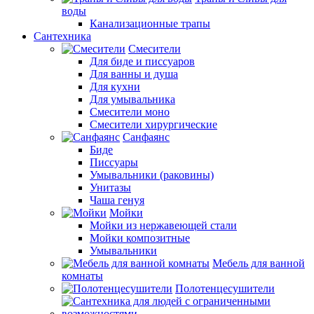
воды
Канализационные трапы
Сантехника
Смесители
Для биде и писсуаров
Для ванны и душа
Для кухни
Для умывальника
Смесители моно
Смесители хирургические
Санфаянс
Биде
Писсуары
Умывальники (раковины)
Унитазы
Чаша генуя
Мойки
Мойки из нержавеющей стали
Мойки композитные
Умывальники
Мебель для ванной
комнаты
Полотенцесушители