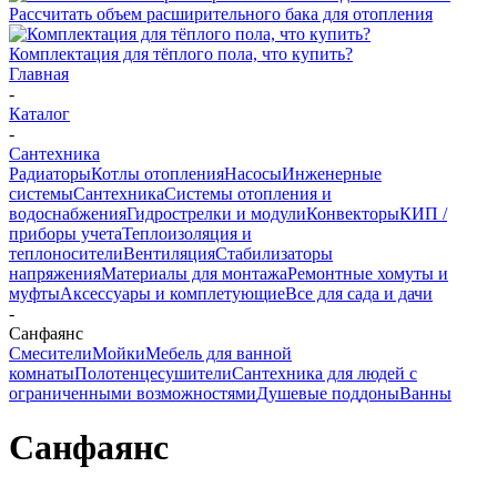
Рассчитать объем расширительного бака для отопления
Комплектация для тёплого пола, что купить?
Главная
-
Каталог
-
Сантехника
Радиаторы
Котлы отопления
Насосы
Инженерные
системы
Сантехника
Системы отопления и
водоснабжения
Гидрострелки и модули
Конвекторы
КИП /
приборы учета
Теплоизоляция и
теплоносители
Вентиляция
Стабилизаторы
напряжения
Материалы для монтажа
Ремонтные хомуты и
муфты
Аксессуары и комплетующие
Все для сада и дачи
-
Санфаянс
Смесители
Мойки
Мебель для ванной
комнаты
Полотенцесушители
Сантехника для людей с
ограниченными возможностями
Душевые поддоны
Ванны
Санфаянс