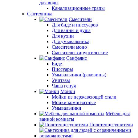
для воды
Канализационные трапы
Сантехника
Смесители
Для биде и писсуаров
Для ванны и душа
Для кухни
Для умывальника
Смесители моно
Смесители хирургические
Санфаянс
Биде
Писсуары
Умывальники (раковины)
Унитазы
Чаша генуя
Мойки
Мойки из нержавеющей стали
Мойки композитные
Умывальники
Мебель для
ванной комнаты
Полотенцесушители