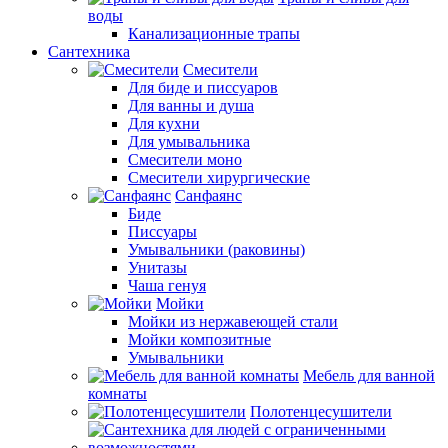
воды
Канализационные трапы
Сантехника
Смесители
Для биде и писсуаров
Для ванны и душа
Для кухни
Для умывальника
Смесители моно
Смесители хирургические
Санфаянс
Биде
Писсуары
Умывальники (раковины)
Унитазы
Чаша генуя
Мойки
Мойки из нержавеющей стали
Мойки композитные
Умывальники
Мебель для ванной
комнаты
Полотенцесушители