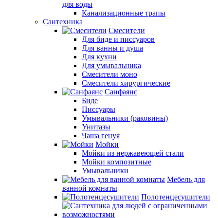
для воды
Канализационные трапы
Сантехника
Смесители
Для биде и писсуаров
Для ванны и душа
Для кухни
Для умывальника
Смесители моно
Смесители хирургические
Санфаянс
Биде
Писсуары
Умывальники (раковины)
Унитазы
Чаша генуя
Мойки
Мойки из нержавеющей стали
Мойки композитные
Умывальники
Мебель для
ванной комнаты
Полотенцесушители