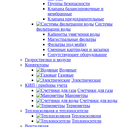
Группы безопасности
Клапана балансировочные и
мембранные
Клапана предохранительные
Системы
фильтрации воды
Кабинеты умягчения воды
Магистральные фильтры
Фильтры под мойку
Сменные картриджи и засыпки
Сопутствующее оборудование
Гидрострелки и модули
Конвекторы
Водяные
Газовые
Электрические
КИП / приборы учета
Счетчики для газа
Манометры
Счетчики для воды
Термометры
Теплоизоляция и теплоносители
Теплоизоляция
Теплоносители
Вентиляция