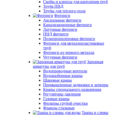
Скобы и клипсы для крепления труб
Труба ПНД
Трубы для теплого пола
Фитинги
Аксиальные фитинги
Канализационные фитинги
Латунные фитинги
ПНД фитинги
Полипропиленовые фитинги
Фитинги для металлопластиковых
труб
Фитинги из черного металла
Чугунные фитинги
Запорная
арматура для труб
Водопроводные вентили
Водоразборные краны
Шаровые краны
Промышленные задвижки и затворы
Краны специального назначения
Регуляторы давления
Газовые краны
Фильтры грубой очистки
Фланцы стальные
Трапы и сливы