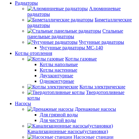
Радиаторы
Алюминиевые
радиаторы
Биметаллические
радиаторы
Стальные
панельные радиаторы
Чугунные радиаторы
Чугунные радиаторы МС-140
Котлы отопления
Котлы газовые
Котлы напольные
Котлы настенные
Двухконтурные
Одноконтурные
Котлы электрические
Твердотопливные
котлы
Насосы
Дренажные насосы
Для грязной воды
Для чистой воды
Канализационные насосы(установки)
Насосные станции