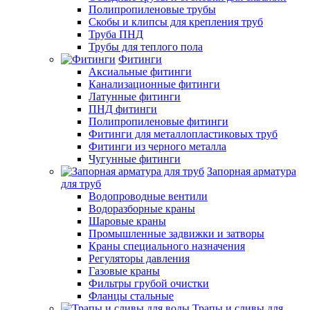
Полипропиленовые трубы
Скобы и клипсы для крепления труб
Труба ПНД
Трубы для теплого пола
Фитинги
Аксиальные фитинги
Канализационные фитинги
Латунные фитинги
ПНД фитинги
Полипропиленовые фитинги
Фитинги для металлопластиковых труб
Фитинги из черного металла
Чугунные фитинги
Запорная арматура
для труб
Водопроводные вентили
Водоразборные краны
Шаровые краны
Промышленные задвижки и затворы
Краны специального назначения
Регуляторы давления
Газовые краны
Фильтры грубой очистки
Фланцы стальные
Трапы и сливы для