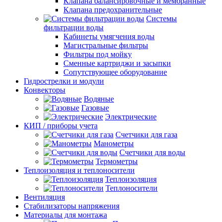
Клапана балансировочные и мембранные
Клапана предохранительные
Системы
фильтрации воды
Кабинеты умягчения воды
Магистральные фильтры
Фильтры под мойку
Сменные картриджи и засыпки
Сопутствующее оборудование
Гидрострелки и модули
Конвекторы
Водяные
Газовые
Электрические
КИП / приборы учета
Счетчики для газа
Манометры
Счетчики для воды
Термометры
Теплоизоляция и теплоносители
Теплоизоляция
Теплоносители
Вентиляция
Стабилизаторы напряжения
Материалы для монтажа