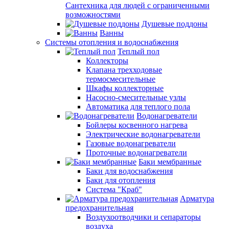
Сантехника для людей с ограниченными
возможностями
Душевые поддоны
Ванны
Системы отопления и водоснабжения
Теплый пол
Коллекторы
Клапана трехходовые
термосмесительные
Шкафы коллекторные
Насосно-смесительные узлы
Автоматика для теплого пола
Водонагреватели
Бойлеры косвенного нагрева
Электрические водонагреватели
Газовые водонагреватели
Проточные водонагреватели
Баки мембранные
Баки для водоснабжения
Баки для отопления
Система "Краб"
Арматура
предохранительная
Воздухоотводчики и сепараторы
воздуха