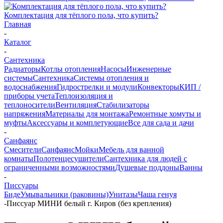
Комплектация для тёплого пола, что купить?
Главная
-
Каталог
-
Сантехника
Радиаторы
Котлы отопления
Насосы
Инженерные
системы
Сантехника
Системы отопления и
водоснабжения
Гидрострелки и модули
Конвекторы
КИП /
приборы учета
Теплоизоляция и
теплоносители
Вентиляция
Стабилизаторы
напряжения
Материалы для монтажа
Ремонтные хомуты и
муфты
Аксессуары и комплетующие
Все для сада и дачи
-
Санфаянс
Смесители
Санфаянс
Мойки
Мебель для ванной
комнаты
Полотенцесушители
Сантехника для людей с
ограниченными возможностями
Душевые поддоны
Ванны
-
Писсуары
Биде
Умывальники (раковины)
Унитазы
Чаша генуя
-
Писсуар МИНИ белый г. Киров (без крепления)