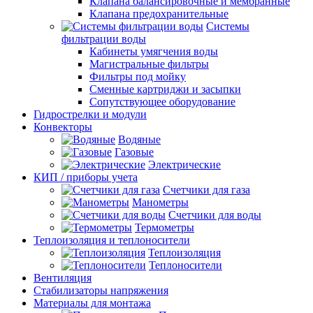
Клапана балансировочные и мембранные
Клапана предохранительные
Системы
фильтрации воды
Кабинеты умягчения воды
Магистральные фильтры
Фильтры под мойку
Сменные картриджи и засыпки
Сопутствующее оборудование
Гидрострелки и модули
Конвекторы
Водяные
Газовые
Электрические
КИП / приборы учета
Счетчики для газа
Манометры
Счетчики для воды
Термометры
Теплоизоляция и теплоносители
Теплоизоляция
Теплоносители
Вентиляция
Стабилизаторы напряжения
Материалы для монтажа