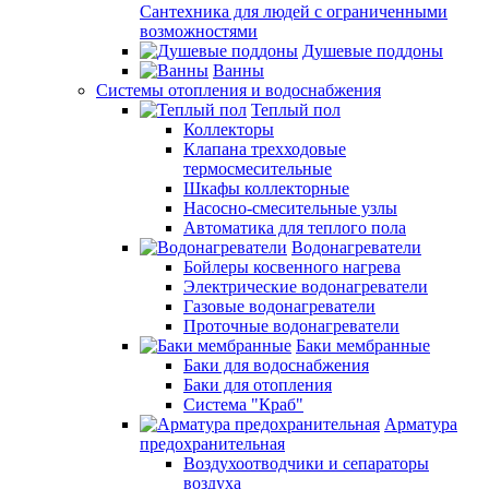
Сантехника для людей с ограниченными
возможностями
Душевые поддоны
Ванны
Системы отопления и водоснабжения
Теплый пол
Коллекторы
Клапана трехходовые
термосмесительные
Шкафы коллекторные
Насосно-смесительные узлы
Автоматика для теплого пола
Водонагреватели
Бойлеры косвенного нагрева
Электрические водонагреватели
Газовые водонагреватели
Проточные водонагреватели
Баки мембранные
Баки для водоснабжения
Баки для отопления
Система "Краб"
Арматура
предохранительная
Воздухоотводчики и сепараторы
воздуха