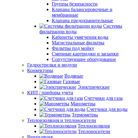
Группы безопасности
Клапана балансировочные и
мембранные
Клапана предохранительные
Системы
фильтрации воды
Кабинеты умягчения воды
Магистральные фильтры
Фильтры под мойку
Сменные картриджи и засыпки
Сопутствующее оборудование
Гидрострелки и модули
Конвекторы
Водяные
Газовые
Электрические
КИП / приборы учета
Счетчики для газа
Манометры
Счетчики для воды
Термометры
Теплоизоляция и теплоносители
Теплоизоляция
Теплоносители
Вентиляция