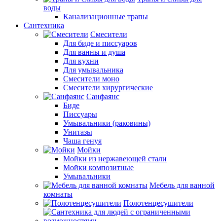
воды
Канализационные трапы
Сантехника
Смесители
Для биде и писсуаров
Для ванны и душа
Для кухни
Для умывальника
Смесители моно
Смесители хирургические
Санфаянс
Биде
Писсуары
Умывальники (раковины)
Унитазы
Чаша генуя
Мойки
Мойки из нержавеющей стали
Мойки композитные
Умывальники
Мебель для ванной
комнаты
Полотенцесушители