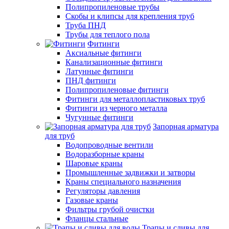
Полипропиленовые трубы
Скобы и клипсы для крепления труб
Труба ПНД
Трубы для теплого пола
Фитинги
Аксиальные фитинги
Канализационные фитинги
Латунные фитинги
ПНД фитинги
Полипропиленовые фитинги
Фитинги для металлопластиковых труб
Фитинги из черного металла
Чугунные фитинги
Запорная арматура
для труб
Водопроводные вентили
Водоразборные краны
Шаровые краны
Промышленные задвижки и затворы
Краны специального назначения
Регуляторы давления
Газовые краны
Фильтры грубой очистки
Фланцы стальные
Трапы и сливы для