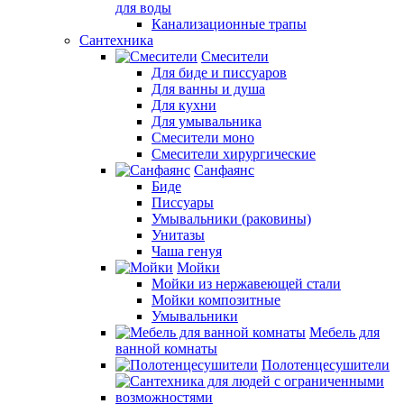
для воды
Канализационные трапы
Сантехника
Смесители
Для биде и писсуаров
Для ванны и душа
Для кухни
Для умывальника
Смесители моно
Смесители хирургические
Санфаянс
Биде
Писсуары
Умывальники (раковины)
Унитазы
Чаша генуя
Мойки
Мойки из нержавеющей стали
Мойки композитные
Умывальники
Мебель для
ванной комнаты
Полотенцесушители