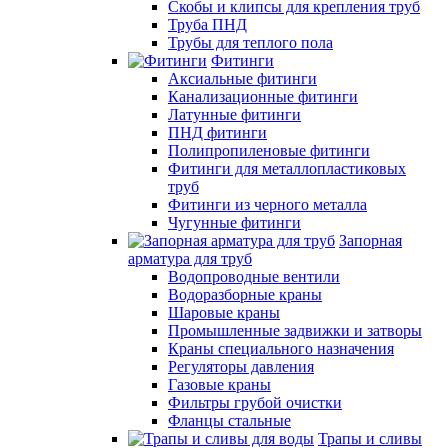
Скобы и клипсы для крепления труб
Труба ПНД
Трубы для теплого пола
Фитинги
Аксиальные фитинги
Канализационные фитинги
Латунные фитинги
ПНД фитинги
Полипропиленовые фитинги
Фитинги для металлопластиковых
труб
Фитинги из черного металла
Чугунные фитинги
Запорная
арматура для труб
Водопроводные вентили
Водоразборные краны
Шаровые краны
Промышленные задвижки и затворы
Краны специального назначения
Регуляторы давления
Газовые краны
Фильтры грубой очистки
Фланцы стальные
Трапы и сливы