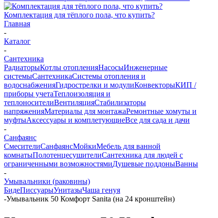
Комплектация для тёплого пола, что купить?
Главная
-
Каталог
-
Сантехника
Радиаторы
Котлы отопления
Насосы
Инженерные
системы
Сантехника
Системы отопления и
водоснабжения
Гидрострелки и модули
Конвекторы
КИП /
приборы учета
Теплоизоляция и
теплоносители
Вентиляция
Стабилизаторы
напряжения
Материалы для монтажа
Ремонтные хомуты и
муфты
Аксессуары и комплетующие
Все для сада и дачи
-
Санфаянс
Смесители
Санфаянс
Мойки
Мебель для ванной
комнаты
Полотенцесушители
Сантехника для людей с
ограниченными возможностями
Душевые поддоны
Ванны
-
Умывальники (раковины)
Биде
Писсуары
Унитазы
Чаша генуя
-
Умывальник 50 Комфорт Sanita (на 24 кронштейн)