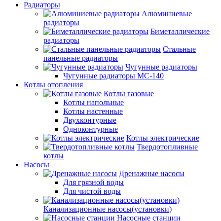
Радиаторы
Алюминиевые
радиаторы
Биметаллические
радиаторы
Стальные
панельные радиаторы
Чугунные радиаторы
Чугунные радиаторы МС-140
Котлы отопления
Котлы газовые
Котлы напольные
Котлы настенные
Двухконтурные
Одноконтурные
Котлы электрические
Твердотопливные
котлы
Насосы
Дренажные насосы
Для грязной воды
Для чистой воды
Канализационные насосы(установки)
Насосные станции