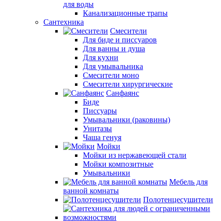
для воды
Канализационные трапы
Сантехника
Смесители
Для биде и писсуаров
Для ванны и душа
Для кухни
Для умывальника
Смесители моно
Смесители хирургические
Санфаянс
Биде
Писсуары
Умывальники (раковины)
Унитазы
Чаша генуя
Мойки
Мойки из нержавеющей стали
Мойки композитные
Умывальники
Мебель для
ванной комнаты
Полотенцесушители