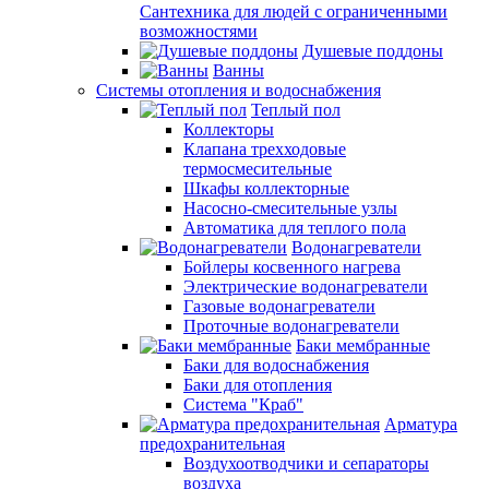
Сантехника для людей с ограниченными
возможностями
Душевые поддоны
Ванны
Системы отопления и водоснабжения
Теплый пол
Коллекторы
Клапана трехходовые
термосмесительные
Шкафы коллекторные
Насосно-смесительные узлы
Автоматика для теплого пола
Водонагреватели
Бойлеры косвенного нагрева
Электрические водонагреватели
Газовые водонагреватели
Проточные водонагреватели
Баки мембранные
Баки для водоснабжения
Баки для отопления
Система "Краб"
Арматура
предохранительная
Воздухоотводчики и сепараторы
воздуха