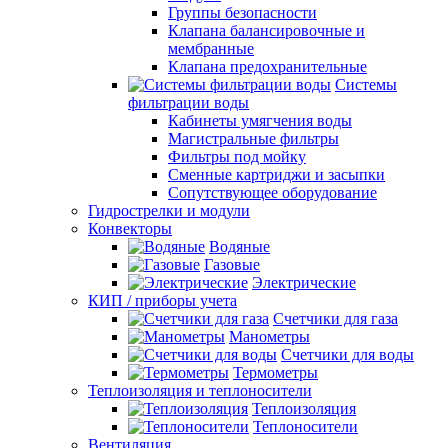
Группы безопасности
Клапана балансировочные и
мембранные
Клапана предохранительные
Системы
фильтрации воды
Кабинеты умягчения воды
Магистральные фильтры
Фильтры под мойку
Сменные картриджи и засыпки
Сопутствующее оборудование
Гидрострелки и модули
Конвекторы
Водяные
Газовые
Электрические
КИП / приборы учета
Счетчики для газа
Манометры
Счетчики для воды
Термометры
Теплоизоляция и теплоносители
Теплоизоляция
Теплоносители
Вентиляция