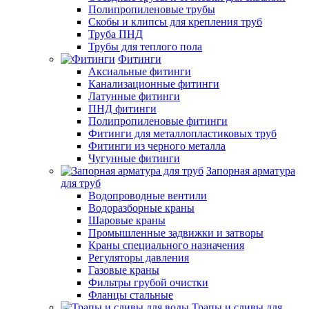
Полипропиленовые трубы
Скобы и клипсы для крепления труб
Труба ПНД
Трубы для теплого пола
Фитинги
Аксиальные фитинги
Канализационные фитинги
Латунные фитинги
ПНД фитинги
Полипропиленовые фитинги
Фитинги для металлопластиковых труб
Фитинги из черного металла
Чугунные фитинги
Запорная арматура
для труб
Водопроводные вентили
Водоразборные краны
Шаровые краны
Промышленные задвижки и затворы
Краны специального назначения
Регуляторы давления
Газовые краны
Фильтры грубой очистки
Фланцы стальные
Трапы и сливы для