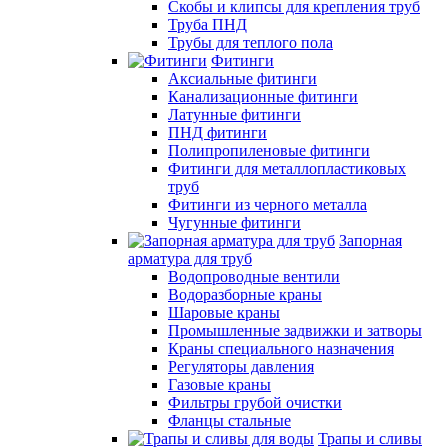
Скобы и клипсы для крепления труб
Труба ПНД
Трубы для теплого пола
Фитинги
Аксиальные фитинги
Канализационные фитинги
Латунные фитинги
ПНД фитинги
Полипропиленовые фитинги
Фитинги для металлопластиковых
труб
Фитинги из черного металла
Чугунные фитинги
Запорная
арматура для труб
Водопроводные вентили
Водоразборные краны
Шаровые краны
Промышленные задвижки и затворы
Краны специального назначения
Регуляторы давления
Газовые краны
Фильтры грубой очистки
Фланцы стальные
Трапы и сливы