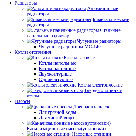
Радиаторы
Алюминиевые
радиаторы
Биметаллические
радиаторы
Стальные
панельные радиаторы
Чугунные радиаторы
Чугунные радиаторы МС-140
Котлы отопления
Котлы газовые
Котлы напольные
Котлы настенные
Двухконтурные
Одноконтурные
Котлы электрические
Твердотопливные
котлы
Насосы
Дренажные насосы
Для грязной воды
Для чистой воды
Канализационные насосы(установки)
Насосные станции