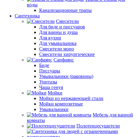
воды
Канализационные трапы
Сантехника
Смесители
Для биде и писсуаров
Для ванны и душа
Для кухни
Для умывальника
Смесители моно
Смесители хирургические
Санфаянс
Биде
Писсуары
Умывальники (раковины)
Унитазы
Чаша генуя
Мойки
Мойки из нержавеющей стали
Мойки композитные
Умывальники
Мебель для ванной
комнаты
Полотенцесушители