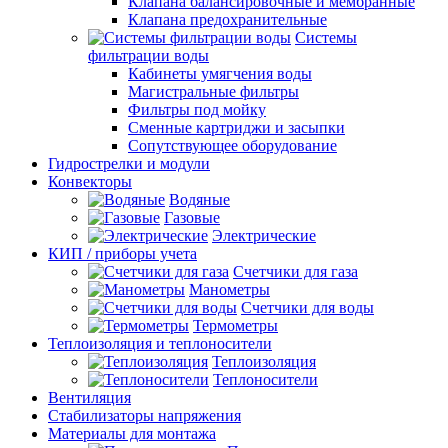
Клапана балансировочные и мембранные
Клапана предохранительные
Системы
фильтрации воды
Кабинеты умягчения воды
Магистральные фильтры
Фильтры под мойку
Сменные картриджи и засыпки
Сопутствующее оборудование
Гидрострелки и модули
Конвекторы
Водяные
Газовые
Электрические
КИП / приборы учета
Счетчики для газа
Манометры
Счетчики для воды
Термометры
Теплоизоляция и теплоносители
Теплоизоляция
Теплоносители
Вентиляция
Стабилизаторы напряжения
Материалы для монтажа