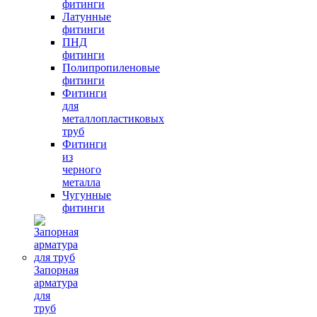
фитинги
Латунные
фитинги
ПНД
фитинги
Полипропиленовые
фитинги
Фитинги
для
металлопластиковых
труб
Фитинги
из
черного
металла
Чугунные
фитинги
Запорная
арматура
для
труб