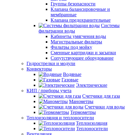
Группы безопасности
Клапана балансировочные и
мембранные
Клапана предохранительные
Системы
фильтрации воды
Кабинеты умягчения воды
Магистральные фильтры
Фильтры под мойку
Сменные картриджи и засыпки
Сопутствующее оборудование
Гидрострелки и модули
Конвекторы
Водяные
Газовые
Электрические
КИП / приборы учета
Счетчики для газа
Манометры
Счетчики для воды
Термометры
Теплоизоляция и теплоносители
Теплоизоляция
Теплоносители
Вентиляция