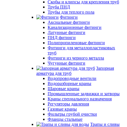
Скобы и клипсы для крепления труб
Труба ПНД
Трубы для теплого пола
Фитинги
Аксиальные фитинги
Канализационные фитинги
Латунные фитинги
ПНД фитинги
Полипропиленовые фитинги
Фитинги для металлопластиковых
труб
Фитинги из черного металла
Чугунные фитинги
Запорная
арматура для труб
Водопроводные вентили
Водоразборные краны
Шаровые краны
Промышленные задвижки и затворы
Краны специального назначения
Регуляторы давления
Газовые краны
Фильтры грубой очистки
Фланцы стальные
Трапы и сливы