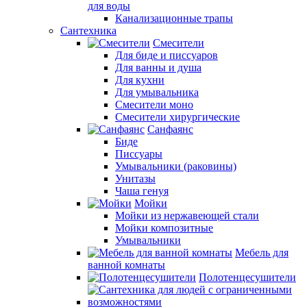
для воды
Канализационные трапы
Сантехника
Смесители
Для биде и писсуаров
Для ванны и душа
Для кухни
Для умывальника
Смесители моно
Смесители хирургические
Санфаянс
Биде
Писсуары
Умывальники (раковины)
Унитазы
Чаша генуя
Мойки
Мойки из нержавеющей стали
Мойки композитные
Умывальники
Мебель для
ванной комнаты
Полотенцесушители