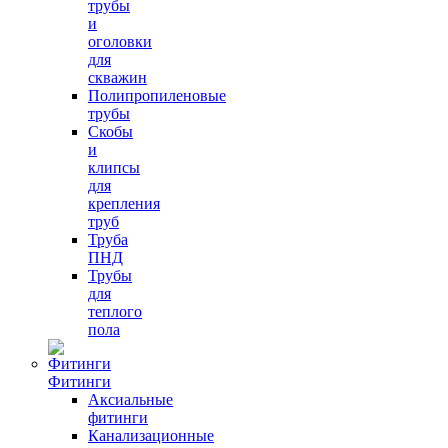
трубы
и
оголовки
для
скважин
Полипропиленовые
трубы
Скобы
и
клипсы
для
крепления
труб
Труба
ПНД
Трубы
для
теплого
пола
Фитинги
Аксиальные
фитинги
Канализационные