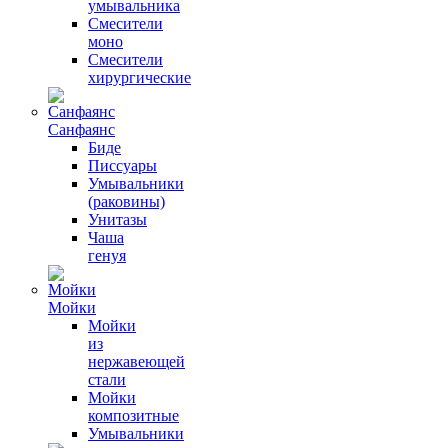
умывальника
Смесители
моно
Смесители
хирургические
Санфаянс
Биде
Писсуары
Умывальники
(раковины)
Унитазы
Чаша
генуя
Мойки
Мойки
из
нержавеющей
стали
Мойки
композитные
Умывальники