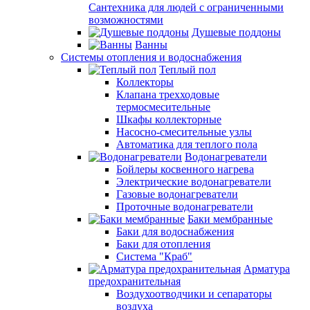
Сантехника для людей с ограниченными
возможностями
Душевые поддоны
Ванны
Системы отопления и водоснабжения
Теплый пол
Коллекторы
Клапана трехходовые
термосмесительные
Шкафы коллекторные
Насосно-смесительные узлы
Автоматика для теплого пола
Водонагреватели
Бойлеры косвенного нагрева
Электрические водонагреватели
Газовые водонагреватели
Проточные водонагреватели
Баки мембранные
Баки для водоснабжения
Баки для отопления
Система "Краб"
Арматура
предохранительная
Воздухоотводчики и сепараторы
воздуха