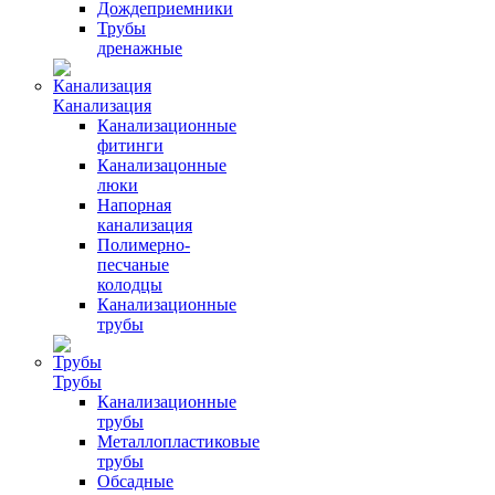
Дождеприемники
Трубы
дренажные
Канализация
Канализационные
фитинги
Канализацонные
люки
Напорная
канализация
Полимерно-
песчаные
колодцы
Канализационные
трубы
Трубы
Канализационные
трубы
Металлопластиковые
трубы
Обсадные