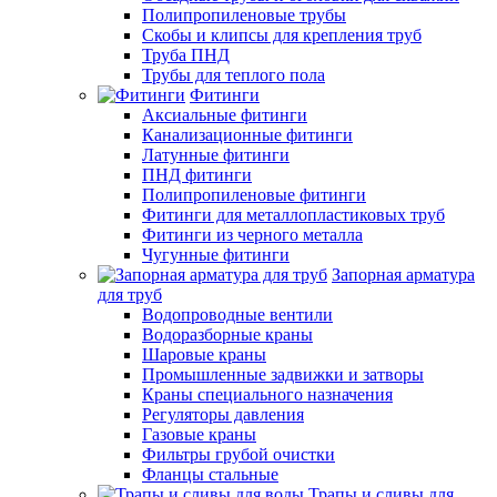
Полипропиленовые трубы
Скобы и клипсы для крепления труб
Труба ПНД
Трубы для теплого пола
Фитинги
Аксиальные фитинги
Канализационные фитинги
Латунные фитинги
ПНД фитинги
Полипропиленовые фитинги
Фитинги для металлопластиковых труб
Фитинги из черного металла
Чугунные фитинги
Запорная арматура
для труб
Водопроводные вентили
Водоразборные краны
Шаровые краны
Промышленные задвижки и затворы
Краны специального назначения
Регуляторы давления
Газовые краны
Фильтры грубой очистки
Фланцы стальные
Трапы и сливы для