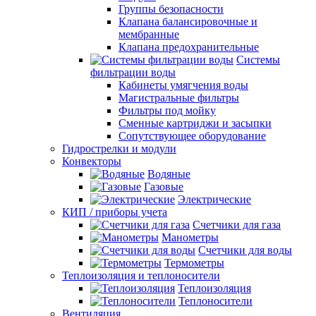
Группы безопасности
Клапана балансировочные и
мембранные
Клапана предохранительные
Системы
фильтрации воды
Кабинеты умягчения воды
Магистральные фильтры
Фильтры под мойку
Сменные картриджи и засыпки
Сопутствующее оборудование
Гидрострелки и модули
Конвекторы
Водяные
Газовые
Электрические
КИП / приборы учета
Счетчики для газа
Манометры
Счетчики для воды
Термометры
Теплоизоляция и теплоносители
Теплоизоляция
Теплоносители
Вентиляция