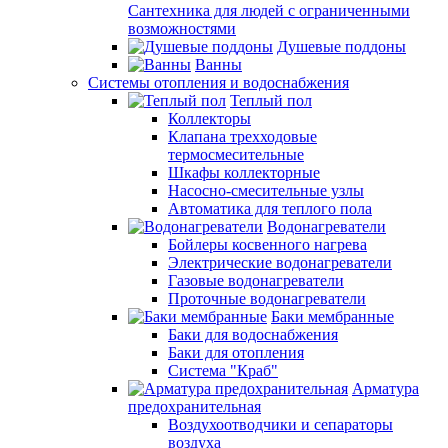
Сантехника для людей с ограниченными
возможностями
Душевые поддоны
Ванны
Системы отопления и водоснабжения
Теплый пол
Коллекторы
Клапана трехходовые
термосмесительные
Шкафы коллекторные
Насосно-смесительные узлы
Автоматика для теплого пола
Водонагреватели
Бойлеры косвенного нагрева
Электрические водонагреватели
Газовые водонагреватели
Проточные водонагреватели
Баки мембранные
Баки для водоснабжения
Баки для отопления
Система "Краб"
Арматура
предохранительная
Воздухоотводчики и сепараторы
воздуха