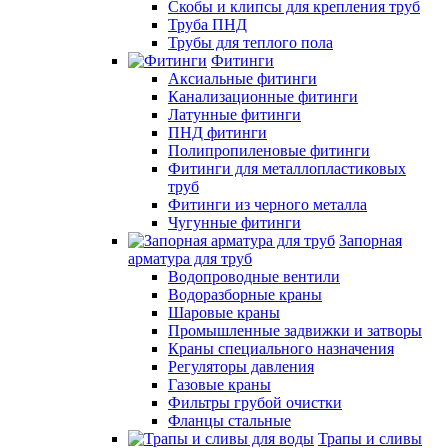
Скобы и клипсы для крепления труб
Труба ПНД
Трубы для теплого пола
Фитинги
Аксиальные фитинги
Канализационные фитинги
Латунные фитинги
ПНД фитинги
Полипропиленовые фитинги
Фитинги для металлопластиковых
труб
Фитинги из черного металла
Чугунные фитинги
Запорная
арматура для труб
Водопроводные вентили
Водоразборные краны
Шаровые краны
Промышленные задвижки и затворы
Краны специального назначения
Регуляторы давления
Газовые краны
Фильтры грубой очистки
Фланцы стальные
Трапы и сливы