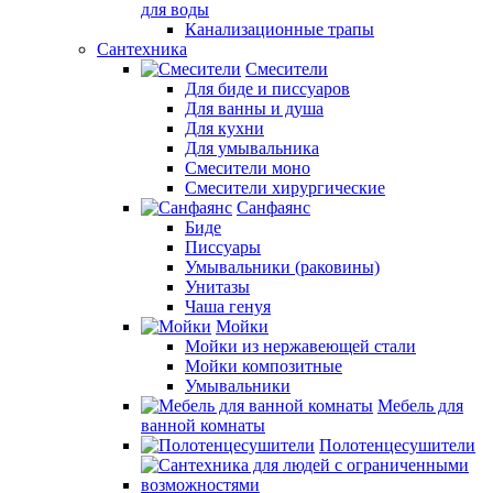
для воды
Канализационные трапы
Сантехника
Смесители
Для биде и писсуаров
Для ванны и душа
Для кухни
Для умывальника
Смесители моно
Смесители хирургические
Санфаянс
Биде
Писсуары
Умывальники (раковины)
Унитазы
Чаша генуя
Мойки
Мойки из нержавеющей стали
Мойки композитные
Умывальники
Мебель для
ванной комнаты
Полотенцесушители