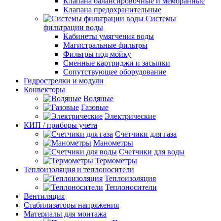
Клапана балансировочные и мембранные
Клапана предохранительные
Системы
фильтрации воды
Кабинеты умягчения воды
Магистральные фильтры
Фильтры под мойку
Сменные картриджи и засыпки
Сопутствующее оборудование
Гидрострелки и модули
Конвекторы
Водяные
Газовые
Электрические
КИП / приборы учета
Счетчики для газа
Манометры
Счетчики для воды
Термометры
Теплоизоляция и теплоносители
Теплоизоляция
Теплоносители
Вентиляция
Стабилизаторы напряжения
Материалы для монтажа