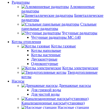
Радиаторы
Алюминиевые
радиаторы
Биметаллические
радиаторы
Стальные
панельные радиаторы
Чугунные радиаторы
Чугунные радиаторы МС-140
Котлы отопления
Котлы газовые
Котлы напольные
Котлы настенные
Двухконтурные
Одноконтурные
Котлы электрические
Твердотопливные
котлы
Насосы
Дренажные насосы
Для грязной воды
Для чистой воды
Канализационные насосы(установки)
Насосные станции