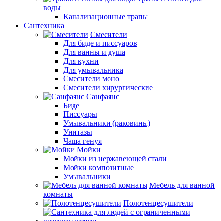
воды
Канализационные трапы
Сантехника
Смесители
Для биде и писсуаров
Для ванны и душа
Для кухни
Для умывальника
Смесители моно
Смесители хирургические
Санфаянс
Биде
Писсуары
Умывальники (раковины)
Унитазы
Чаша генуя
Мойки
Мойки из нержавеющей стали
Мойки композитные
Умывальники
Мебель для ванной
комнаты
Полотенцесушители