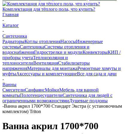
Комплектация для тёплого пола, что купить?
Главная
-
Каталог
-
Сантехника
Радиаторы
Котлы отопления
Насосы
Инженерные
системы
Сантехника
Системы отопления и
водоснабжения
Гидрострелки и модули
Конвекторы
КИП /
приборы учета
Теплоизоляция и
теплоносители
Вентиляция
Стабилизаторы
напряжения
Материалы для монтажа
Ремонтные хомуты и
муфты
Аксессуары и комплетующие
Все для сада и дачи
-
Ванны
Смесители
Санфаянс
Мойки
Мебель для ванной
комнаты
Полотенцесушители
Сантехника для людей с
ограниченными возможностями
Душевые поддоны
-
Ванна акрил 1700*700 Стандарт Экстра (с установочным
комплектом) Triton
Ванна акрил 1700*700