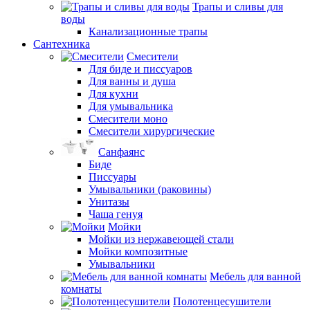
Трапы и сливы для
воды
Канализационные трапы
Сантехника
Смесители
Для биде и писсуаров
Для ванны и душа
Для кухни
Для умывальника
Смесители моно
Смесители хирургические
Санфаянс
Биде
Писсуары
Умывальники (раковины)
Унитазы
Чаша генуя
Мойки
Мойки из нержавеющей стали
Мойки композитные
Умывальники
Мебель для ванной
комнаты
Полотенцесушители