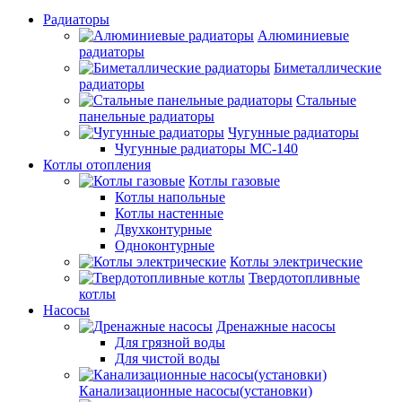
Радиаторы
Алюминиевые
радиаторы
Биметаллические
радиаторы
Стальные
панельные радиаторы
Чугунные радиаторы
Чугунные радиаторы МС-140
Котлы отопления
Котлы газовые
Котлы напольные
Котлы настенные
Двухконтурные
Одноконтурные
Котлы электрические
Твердотопливные
котлы
Насосы
Дренажные насосы
Для грязной воды
Для чистой воды
Канализационные насосы(установки)