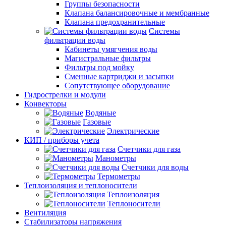
Группы безопасности
Клапана балансировочные и мембранные
Клапана предохранительные
Системы
фильтрации воды
Кабинеты умягчения воды
Магистральные фильтры
Фильтры под мойку
Сменные картриджи и засыпки
Сопутствующее оборудование
Гидрострелки и модули
Конвекторы
Водяные
Газовые
Электрические
КИП / приборы учета
Счетчики для газа
Манометры
Счетчики для воды
Термометры
Теплоизоляция и теплоносители
Теплоизоляция
Теплоносители
Вентиляция
Стабилизаторы напряжения