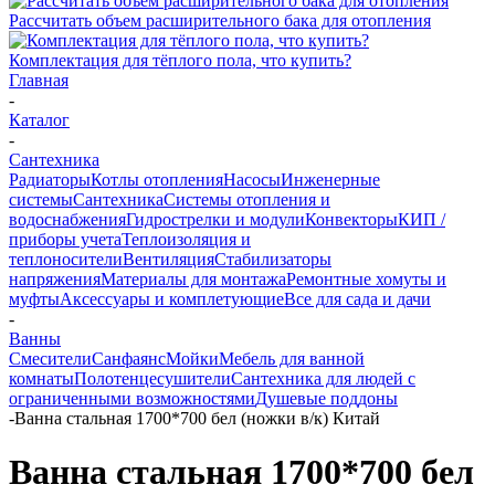
Рассчитать объем расширительного бака для отопления
Комплектация для тёплого пола, что купить?
Главная
-
Каталог
-
Сантехника
Радиаторы
Котлы отопления
Насосы
Инженерные
системы
Сантехника
Системы отопления и
водоснабжения
Гидрострелки и модули
Конвекторы
КИП /
приборы учета
Теплоизоляция и
теплоносители
Вентиляция
Стабилизаторы
напряжения
Материалы для монтажа
Ремонтные хомуты и
муфты
Аксессуары и комплетующие
Все для сада и дачи
-
Ванны
Смесители
Санфаянс
Мойки
Мебель для ванной
комнаты
Полотенцесушители
Сантехника для людей с
ограниченными возможностями
Душевые поддоны
-
Ванна стальная 1700*700 бел (ножки в/к) Китай
Ванна стальная 1700*700 бел