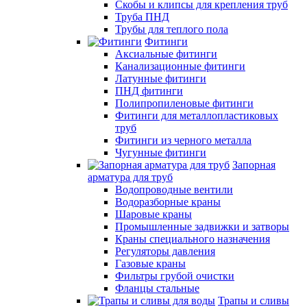
Скобы и клипсы для крепления труб
Труба ПНД
Трубы для теплого пола
Фитинги
Аксиальные фитинги
Канализационные фитинги
Латунные фитинги
ПНД фитинги
Полипропиленовые фитинги
Фитинги для металлопластиковых
труб
Фитинги из черного металла
Чугунные фитинги
Запорная
арматура для труб
Водопроводные вентили
Водоразборные краны
Шаровые краны
Промышленные задвижки и затворы
Краны специального назначения
Регуляторы давления
Газовые краны
Фильтры грубой очистки
Фланцы стальные
Трапы и сливы