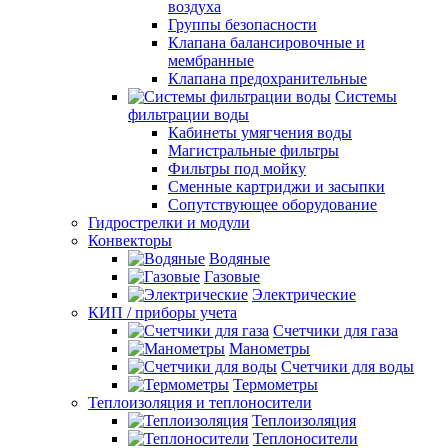
воздуха
Группы безопасности
Клапана балансировочные и
мембранные
Клапана предохранительные
Системы
фильтрации воды
Кабинеты умягчения воды
Магистральные фильтры
Фильтры под мойку
Сменные картриджи и засыпки
Сопутствующее оборудование
Гидрострелки и модули
Конвекторы
Водяные
Газовые
Электрические
КИП / приборы учета
Счетчики для газа
Манометры
Счетчики для воды
Термометры
Теплоизоляция и теплоносители
Теплоизоляция
Теплоносители