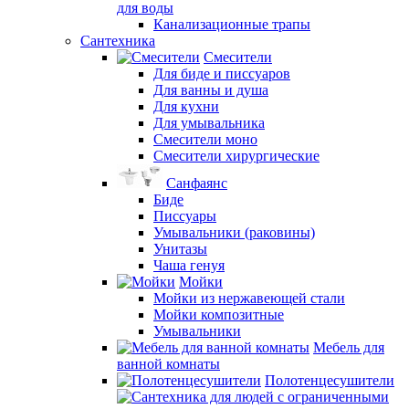
для воды
Канализационные трапы
Сантехника
Смесители
Для биде и писсуаров
Для ванны и душа
Для кухни
Для умывальника
Смесители моно
Смесители хирургические
Санфаянс
Биде
Писсуары
Умывальники (раковины)
Унитазы
Чаша генуя
Мойки
Мойки из нержавеющей стали
Мойки композитные
Умывальники
Мебель для
ванной комнаты
Полотенцесушители