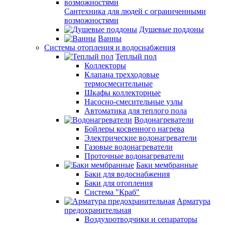
Сантехника для людей с ограниченными
возможностями
Душевые поддоны
Ванны
Системы отопления и водоснабжения
Теплый пол
Коллекторы
Клапана трехходовые
термосмесительные
Шкафы коллекторные
Насосно-смесительные узлы
Автоматика для теплого пола
Водонагреватели
Бойлеры косвенного нагрева
Электрические водонагреватели
Газовые водонагреватели
Проточные водонагреватели
Баки мембранные
Баки для водоснабжения
Баки для отопления
Система "Краб"
Арматура
предохранительная
Воздухоотводчики и сепараторы