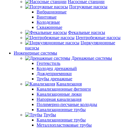
Насосные станции
Погружные насосы
Вибрационные
Винтовые
Колодезные
Скважинные
Фекальные насосы
Центробежные насосы
Циркуляционные
насосы
Инженерные системы
Дренажные системы
Геотекстиль
Колодец дренажный
Дождеприемники
Трубы дренажные
Канализация
Канализационные фитинги
Канализацонные люки
Напорная канализация
Полимерно-песчаные колодцы
Канализационные трубы
Трубы
Канализационные трубы
Металлопластиковые трубы