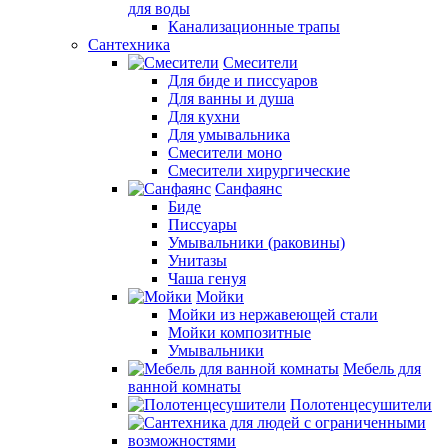
для воды
Канализационные трапы
Сантехника
Смесители
Для биде и писсуаров
Для ванны и душа
Для кухни
Для умывальника
Смесители моно
Смесители хирургические
Санфаянс
Биде
Писсуары
Умывальники (раковины)
Унитазы
Чаша генуя
Мойки
Мойки из нержавеющей стали
Мойки композитные
Умывальники
Мебель для
ванной комнаты
Полотенцесушители