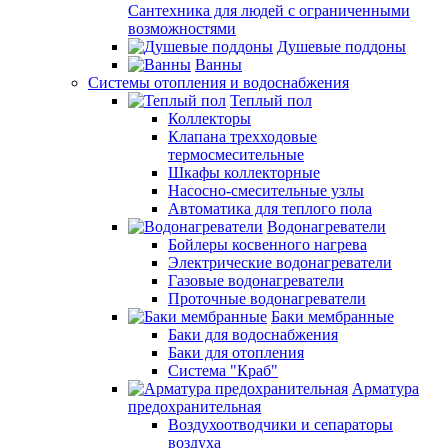
Сантехника для людей с ограниченными
возможностями
Душевые поддоны
Ванны
Системы отопления и водоснабжения
Теплый пол
Коллекторы
Клапана трехходовые
термосмесительные
Шкафы коллекторные
Насосно-смесительные узлы
Автоматика для теплого пола
Водонагреватели
Бойлеры косвенного нагрева
Электрические водонагреватели
Газовые водонагреватели
Проточные водонагреватели
Баки мембранные
Баки для водоснабжения
Баки для отопления
Система "Краб"
Арматура
предохранительная
Воздухоотводчики и сепараторы
воздуха