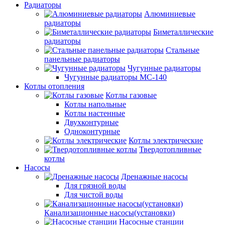
Радиаторы
Алюминиевые
радиаторы
Биметаллические
радиаторы
Стальные
панельные радиаторы
Чугунные радиаторы
Чугунные радиаторы МС-140
Котлы отопления
Котлы газовые
Котлы напольные
Котлы настенные
Двухконтурные
Одноконтурные
Котлы электрические
Твердотопливные
котлы
Насосы
Дренажные насосы
Для грязной воды
Для чистой воды
Канализационные насосы(установки)
Насосные станции