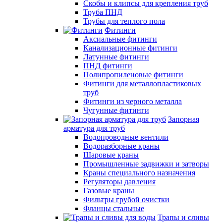
Скобы и клипсы для крепления труб
Труба ПНД
Трубы для теплого пола
Фитинги
Аксиальные фитинги
Канализационные фитинги
Латунные фитинги
ПНД фитинги
Полипропиленовые фитинги
Фитинги для металлопластиковых
труб
Фитинги из черного металла
Чугунные фитинги
Запорная
арматура для труб
Водопроводные вентили
Водоразборные краны
Шаровые краны
Промышленные задвижки и затворы
Краны специального назначения
Регуляторы давления
Газовые краны
Фильтры грубой очистки
Фланцы стальные
Трапы и сливы