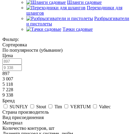
Шланги садовые
Переходники для
шлангов
Разбрызгиватели
и пистолеты
Тачки садовые
Фильтр:
Сортировка
По популярности (убывание)
Цена
897
3 007
5 118
7 228
9 338
Бренд
SUNFLY
Stout
Tim
VERTUM
Valtec
Страна производитель
Вид присоединения
Материал
Количество контуров, шт
Диаметр присоед к системе, дюйм