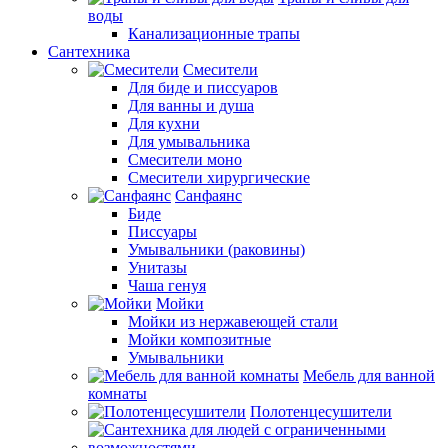
воды
Канализационные трапы
Сантехника
Смесители
Для биде и писсуаров
Для ванны и душа
Для кухни
Для умывальника
Смесители моно
Смесители хирургические
Санфаянс
Биде
Писсуары
Умывальники (раковины)
Унитазы
Чаша генуя
Мойки
Мойки из нержавеющей стали
Мойки композитные
Умывальники
Мебель для ванной
комнаты
Полотенцесушители