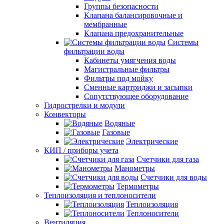
Группы безопасности
Клапана балансировочные и
мембранные
Клапана предохранительные
Системы
фильтрации воды
Кабинеты умягчения воды
Магистральные фильтры
Фильтры под мойку
Сменные картриджи и засыпки
Сопутствующее оборудование
Гидрострелки и модули
Конвекторы
Водяные
Газовые
Электрические
КИП / приборы учета
Счетчики для газа
Манометры
Счетчики для воды
Термометры
Теплоизоляция и теплоносители
Теплоизоляция
Теплоносители
Вентиляция