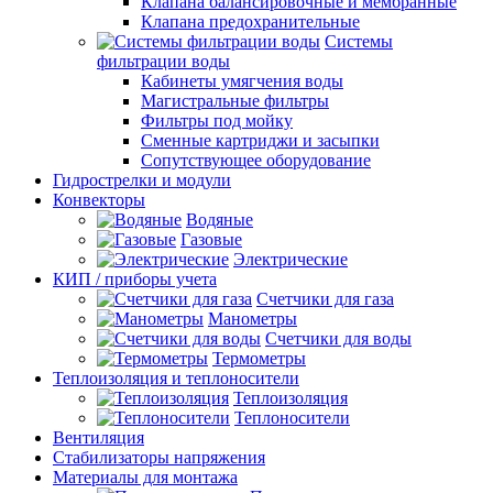
Клапана балансировочные и мембранные
Клапана предохранительные
Системы
фильтрации воды
Кабинеты умягчения воды
Магистральные фильтры
Фильтры под мойку
Сменные картриджи и засыпки
Сопутствующее оборудование
Гидрострелки и модули
Конвекторы
Водяные
Газовые
Электрические
КИП / приборы учета
Счетчики для газа
Манометры
Счетчики для воды
Термометры
Теплоизоляция и теплоносители
Теплоизоляция
Теплоносители
Вентиляция
Стабилизаторы напряжения
Материалы для монтажа