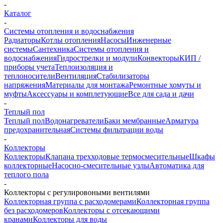
-
Каталог
-
Системы отопления и водоснабжения
Радиаторы
Котлы отопления
Насосы
Инженерные
системы
Сантехника
Системы отопления и
водоснабжения
Гидрострелки и модули
Конвекторы
КИП /
приборы учета
Теплоизоляция и
теплоносители
Вентиляция
Стабилизаторы
напряжения
Материалы для монтажа
Ремонтные хомуты и
муфты
Аксессуары и комплетующие
Все для сада и дачи
-
Теплый пол
Теплый пол
Водонагреватели
Баки мембранные
Арматура
предохранительная
Системы фильтрации воды
-
Коллекторы
Коллекторы
Клапана трехходовые термосмесительные
Шкафы
коллекторные
Насосно-смесительные узлы
Автоматика для
теплого пола
-
Коллекторы с регулировоными вентилями
Коллекторная группа с расходомерами
Коллекторная группа
без расходомеров
Коллекторы с отсекающими
кранами
Коллекторы для воды