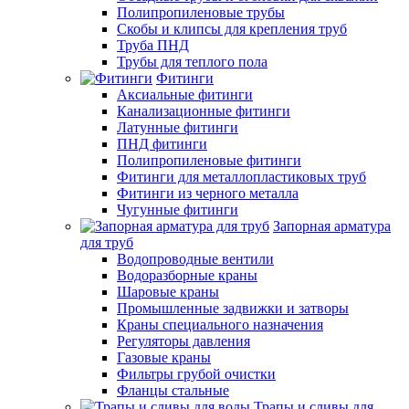
Полипропиленовые трубы
Скобы и клипсы для крепления труб
Труба ПНД
Трубы для теплого пола
Фитинги
Аксиальные фитинги
Канализационные фитинги
Латунные фитинги
ПНД фитинги
Полипропиленовые фитинги
Фитинги для металлопластиковых труб
Фитинги из черного металла
Чугунные фитинги
Запорная арматура
для труб
Водопроводные вентили
Водоразборные краны
Шаровые краны
Промышленные задвижки и затворы
Краны специального назначения
Регуляторы давления
Газовые краны
Фильтры грубой очистки
Фланцы стальные
Трапы и сливы для