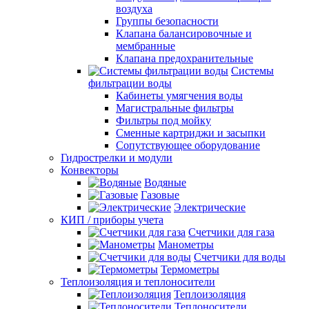
воздуха
Группы безопасности
Клапана балансировочные и
мембранные
Клапана предохранительные
Системы
фильтрации воды
Кабинеты умягчения воды
Магистральные фильтры
Фильтры под мойку
Сменные картриджи и засыпки
Сопутствующее оборудование
Гидрострелки и модули
Конвекторы
Водяные
Газовые
Электрические
КИП / приборы учета
Счетчики для газа
Манометры
Счетчики для воды
Термометры
Теплоизоляция и теплоносители
Теплоизоляция
Теплоносители