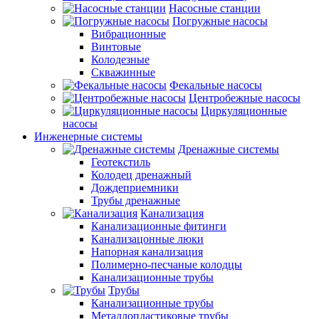
Насосные станции
Погружные насосы
Вибрационные
Винтовые
Колодезные
Скважинные
Фекальные насосы
Центробежные насосы
Циркуляционные
насосы
Инженерные системы
Дренажные системы
Геотекстиль
Колодец дренажный
Дождеприемники
Трубы дренажные
Канализация
Канализационные фитинги
Канализацонные люки
Напорная канализация
Полимерно-песчаные колодцы
Канализационные трубы
Трубы
Канализационные трубы
Металлопластиковые трубы