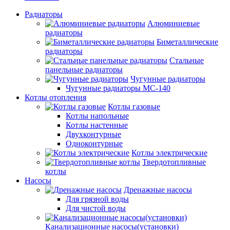
Радиаторы
Алюминиевые
радиаторы
Биметаллические
радиаторы
Стальные
панельные радиаторы
Чугунные радиаторы
Чугунные радиаторы МС-140
Котлы отопления
Котлы газовые
Котлы напольные
Котлы настенные
Двухконтурные
Одноконтурные
Котлы электрические
Твердотопливные
котлы
Насосы
Дренажные насосы
Для грязной воды
Для чистой воды
Канализационные насосы(установки)