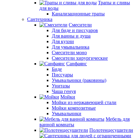
Трапы и сливы
для воды
Канализационные трапы
Сантехника
Смесители
Для биде и писсуаров
Для ванны и душа
Для кухни
Для умывальника
Смесители моно
Смесители хирургические
Санфаянс
Биде
Писсуары
Умывальники (раковины)
Унитазы
Чаша генуя
Мойки
Мойки из нержавеющей стали
Мойки композитные
Умывальники
Мебель для
ванной комнаты
Полотенцесушители