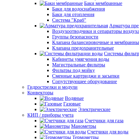
Баки мембранные
Баки для водоснабжения
Баки для отопления
Система "Краб"
Арматура пре
Воздухоотводчики и сепараторы воздух
Группы безопасности
Клапана балансировочные и мембранны
Клапана предохранительные
Системы фильт
Кабинеты умягчения воды
Магистральные фильтры
Фильтры под мойку
Сменные картриджи и засыпки
Сопутствующее оборудование
Гидрострелки и модули
Конвекторы
Водяные
Газовые
Электрические
КИП / приборы учета
Счетчики для газа
Манометры
Счетчики для воды
Термометры