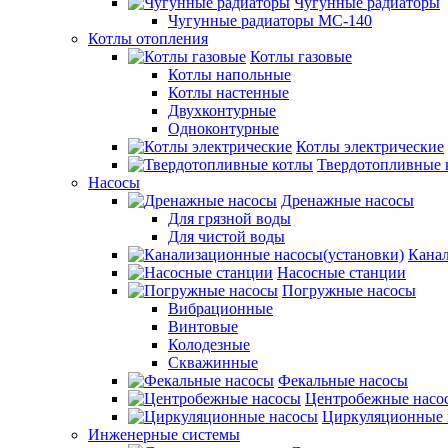
Чугунные радиаторы
Чугунные радиаторы МС-140
Котлы отопления
Котлы газовые
Котлы напольные
Котлы настенные
Двухконтурные
Одноконтурные
Котлы электрические
Твердотопливные 
Насосы
Дренажные насосы
Для грязной воды
Для чистой воды
Канал
Насосные станции
Погружные насосы
Вибрационные
Винтовые
Колодезные
Скважинные
Фекальные насосы
Центробежные насо
Циркуляционные 
Инженерные системы