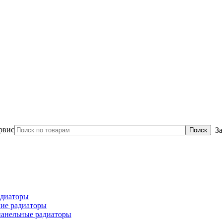
З
диаторы
ие радиаторы
панельные радиаторы