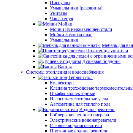
Писсуары
Умывальники (раковины)
Унитазы
Чаша генуя
Мойки
Мойки из нержавеющей стали
Мойки композитные
Умывальники
Мебель для ва
Полотенцесушители
Душевые поддоны
Ванны
Системы отопления и водоснабжения
Теплый пол
Коллекторы
Клапана трехходовые термосмесительн
Шкафы коллекторные
Насосно-смесительные узлы
Автоматика для теплого пола
Водонагреватели
Бойлеры косвенного нагрева
Электрические водонагреватели
Газовые водонагреватели
Проточные водонагреватели