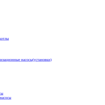
котлы
изационные насосы(установки)
сы
насосы