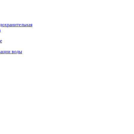
дохранительная
а
е
рации воды