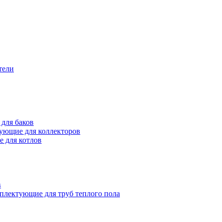
тели
для баков
ующие для коллекторов
 для котлов
в
плектующие для труб теплого пола