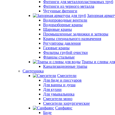
Фитинги для металлопластиковых труб
Фитинги из черного металла
Чугунные фитинги
Запорная армат
Водопроводные вентили
Водоразборные краны
Шаровые краны
Промышленные задвижки и затворы
Краны специального назначения
Регуляторы давления
Газовые краны
Фильтры грубой очистки
Фланцы стальные
Трапы и сливы дл
Канализационные трапы
Сантехника
Смесители
Для биде и писсуаров
Для ванны и душа
Для кухни
Для умывальника
Смесители моно
Смесители хирургические
Санфаянс
Биде