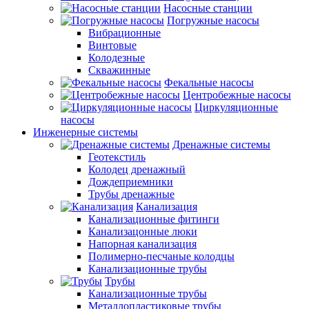
Насосные станции
Погружные насосы
Вибрационные
Винтовые
Колодезные
Скважинные
Фекальные насосы
Центробежные насосы
Циркуляционные
насосы
Инженерные системы
Дренажные системы
Геотекстиль
Колодец дренажный
Дождеприемники
Трубы дренажные
Канализация
Канализационные фитинги
Канализацонные люки
Напорная канализация
Полимерно-песчаные колодцы
Канализационные трубы
Трубы
Канализационные трубы
Металлопластиковые трубы