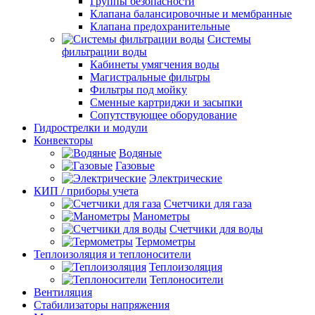
Группы безопасности
Клапана балансировочные и мембранные
Клапана предохранительные
Системы
фильтрации воды
Кабинеты умягчения воды
Магистральные фильтры
Фильтры под мойку
Сменные картриджи и засыпки
Сопутствующее оборудование
Гидрострелки и модули
Конвекторы
Водяные
Газовые
Электрические
КИП / приборы учета
Счетчики для газа
Манометры
Счетчики для воды
Термометры
Теплоизоляция и теплоносители
Теплоизоляция
Теплоносители
Вентиляция
Стабилизаторы напряжения