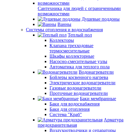
Сантехника для людей с ограниченными
возможностями
Душевые поддоны
Ванны
Системы отопления и водоснабжения
Теплый пол
Коллекторы
Клапана трехходовые
термосмесительные
Шкафы коллекторные
Насосно-смесительные узлы
Автоматика для теплого пола
Водонагреватели
Бойлеры косвенного нагрева
Электрические водонагреватели
Газовые водонагреватели
Проточные водонагреватели
Баки мембранные
Баки для водоснабжения
Баки для отопления
Система "Краб"
Арматура
предохранительная
Воздухоотводчики и сепараторы