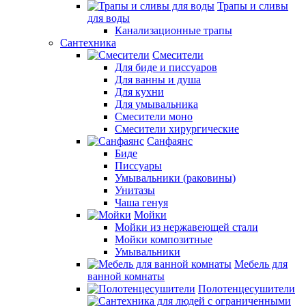
Трапы и сливы
для воды
Канализационные трапы
Сантехника
Смесители
Для биде и писсуаров
Для ванны и душа
Для кухни
Для умывальника
Смесители моно
Смесители хирургические
Санфаянс
Биде
Писсуары
Умывальники (раковины)
Унитазы
Чаша генуя
Мойки
Мойки из нержавеющей стали
Мойки композитные
Умывальники
Мебель для
ванной комнаты
Полотенцесушители