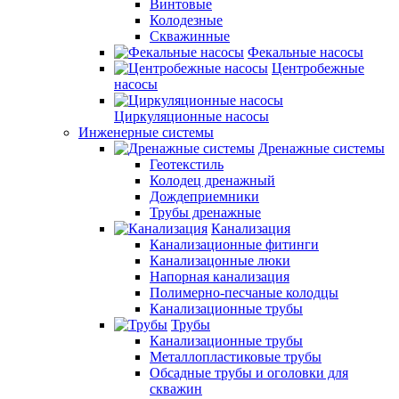
Винтовые
Колодезные
Скважинные
Фекальные насосы
Центробежные
насосы
Циркуляционные насосы
Инженерные системы
Дренажные системы
Геотекстиль
Колодец дренажный
Дождеприемники
Трубы дренажные
Канализация
Канализационные фитинги
Канализацонные люки
Напорная канализация
Полимерно-песчаные колодцы
Канализационные трубы
Трубы
Канализационные трубы
Металлопластиковые трубы
Обсадные трубы и оголовки для
скважин