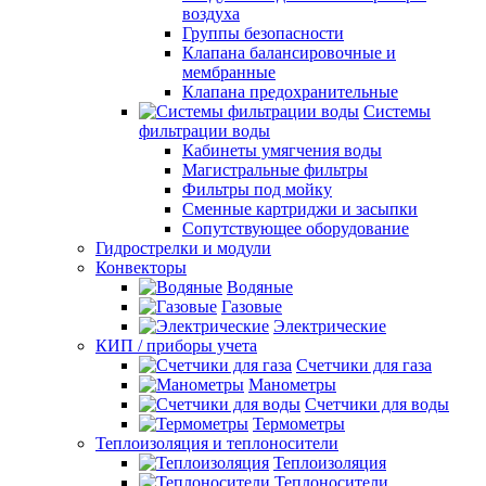
воздуха
Группы безопасности
Клапана балансировочные и
мембранные
Клапана предохранительные
Системы
фильтрации воды
Кабинеты умягчения воды
Магистральные фильтры
Фильтры под мойку
Сменные картриджи и засыпки
Сопутствующее оборудование
Гидрострелки и модули
Конвекторы
Водяные
Газовые
Электрические
КИП / приборы учета
Счетчики для газа
Манометры
Счетчики для воды
Термометры
Теплоизоляция и теплоносители
Теплоизоляция
Теплоносители