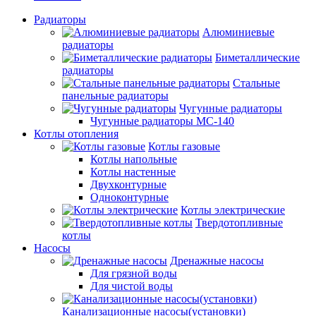
Радиаторы
Алюминиевые
радиаторы
Биметаллические
радиаторы
Стальные
панельные радиаторы
Чугунные радиаторы
Чугунные радиаторы МС-140
Котлы отопления
Котлы газовые
Котлы напольные
Котлы настенные
Двухконтурные
Одноконтурные
Котлы электрические
Твердотопливные
котлы
Насосы
Дренажные насосы
Для грязной воды
Для чистой воды
Канализационные насосы(установки)