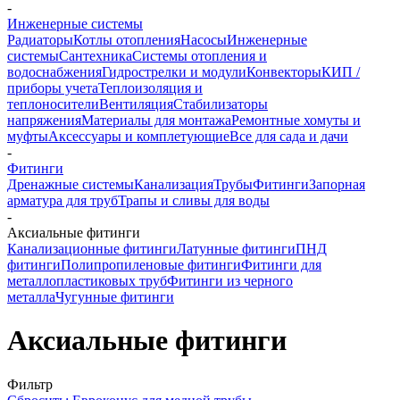
-
Инженерные системы
Радиаторы
Котлы отопления
Насосы
Инженерные
системы
Сантехника
Системы отопления и
водоснабжения
Гидрострелки и модули
Конвекторы
КИП /
приборы учета
Теплоизоляция и
теплоносители
Вентиляция
Стабилизаторы
напряжения
Материалы для монтажа
Ремонтные хомуты и
муфты
Аксессуары и комплетующие
Все для сада и дачи
-
Фитинги
Дренажные системы
Канализация
Трубы
Фитинги
Запорная
арматура для труб
Трапы и сливы для воды
-
Аксиальные фитинги
Канализационные фитинги
Латунные фитинги
ПНД
фитинги
Полипропиленовые фитинги
Фитинги для
металлопластиковых труб
Фитинги из черного
металла
Чугунные фитинги
Аксиальные фитинги
Фильтр