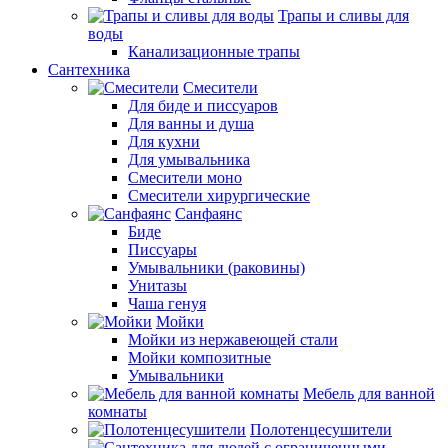
Трапы и сливы для
воды
Канализационные трапы
Сантехника
Смесители
Для биде и писсуаров
Для ванны и душа
Для кухни
Для умывальника
Смесители моно
Смесители хирургические
Санфаянс
Биде
Писсуары
Умывальники (раковины)
Унитазы
Чаша генуя
Мойки
Мойки из нержавеющей стали
Мойки композитные
Умывальники
Мебель для ванной
комнаты
Полотенцесушители