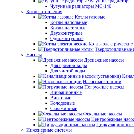
Чугунные радиаторы
Чугунные радиаторы МС-140
Котлы отопления
Котлы газовые
Котлы напольные
Котлы настенные
Двухконтурные
Одноконтурные
Котлы электрические
Твердотопливные 
Насосы
Дренажные насосы
Для грязной воды
Для чистой воды
Канал
Насосные станции
Погружные насосы
Вибрационные
Винтовые
Колодезные
Скважинные
Фекальные насосы
Центробежные насо
Циркуляционные 
Инженерные системы