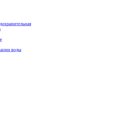
дохранительная
а
е
рации воды