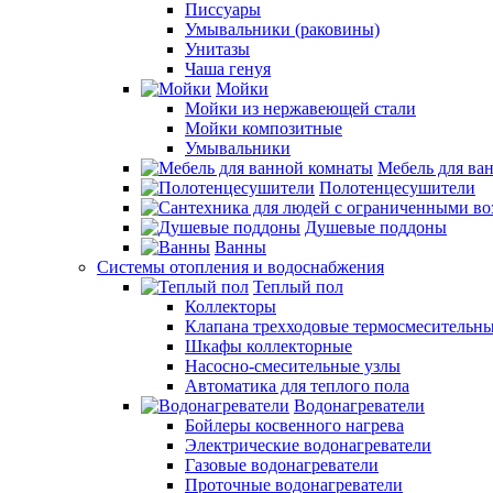
Писсуары
Умывальники (раковины)
Унитазы
Чаша генуя
Мойки
Мойки из нержавеющей стали
Мойки композитные
Умывальники
Мебель для ва
Полотенцесушители
Душевые поддоны
Ванны
Системы отопления и водоснабжения
Теплый пол
Коллекторы
Клапана трехходовые термосмесительн
Шкафы коллекторные
Насосно-смесительные узлы
Автоматика для теплого пола
Водонагреватели
Бойлеры косвенного нагрева
Электрические водонагреватели
Газовые водонагреватели
Проточные водонагреватели