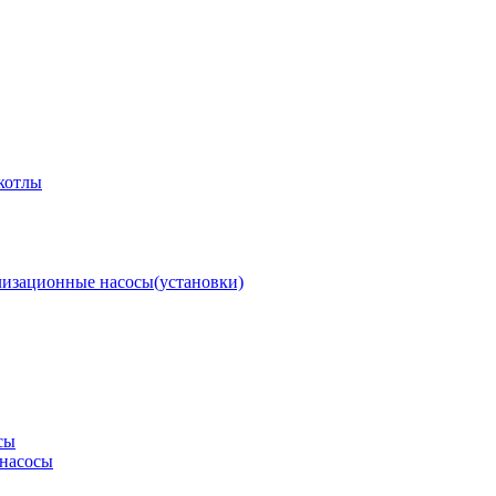
котлы
изационные насосы(установки)
сы
насосы