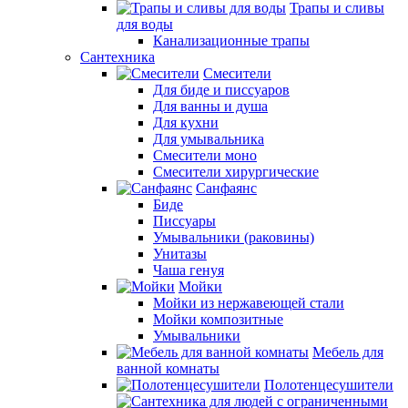
Трапы и сливы
для воды
Канализационные трапы
Сантехника
Смесители
Для биде и писсуаров
Для ванны и душа
Для кухни
Для умывальника
Смесители моно
Смесители хирургические
Санфаянс
Биде
Писсуары
Умывальники (раковины)
Унитазы
Чаша генуя
Мойки
Мойки из нержавеющей стали
Мойки композитные
Умывальники
Мебель для
ванной комнаты
Полотенцесушители