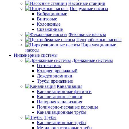
Насосные станции
Погружные насосы
Вибрационные
Винтовые
Колодезные
Скважинные
Фекальные насосы
Центробежные насосы
Циркуляционные
насосы
Инженерные системы
Дренажные системы
Геотекстиль
Колодец дренажный
Дождеприемники
Трубы дренажные
Канализация
Канализационные фитинги
Канализацонные люки
Напорная канализация
Полимерно-песчаные колодцы
Канализационные трубы
Трубы
Канализационные трубы
Металлопластиковые трубы