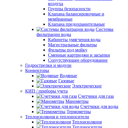
воздуха
Группы безопасности
Клапана балансировочные и
мембранные
Клапана предохранительные
Системы
фильтрации воды
Кабинеты умягчения воды
Магистральные фильтры
Фильтры под мойку
Сменные картриджи и засыпки
Сопутствующее оборудование
Гидрострелки и модули
Конвекторы
Водяные
Газовые
Электрические
КИП / приборы учета
Счетчики для газа
Манометры
Счетчики для воды
Термометры
Теплоизоляция и теплоносители
Теплоизоляция
Теплоносители