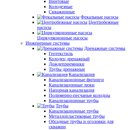
Винтовые
Колодезные
Скважинные
Фекальные насосы
Центробежные
насосы
Циркуляционные насосы
Инженерные системы
Дренажные системы
Геотекстиль
Колодец дренажный
Дождеприемники
Трубы дренажные
Канализация
Канализационные фитинги
Канализацонные люки
Напорная канализация
Полимерно-песчаные колодцы
Канализационные трубы
Трубы
Канализационные трубы
Металлопластиковые трубы
Обсадные трубы и оголовки для
скважин