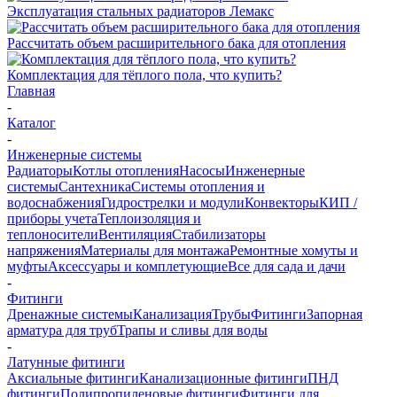
Эксплуатация стальных радиаторов Лемакс
Рассчитать объем расширительного бака для отопления
Комплектация для тёплого пола, что купить?
Главная
-
Каталог
-
Инженерные системы
Радиаторы
Котлы отопления
Насосы
Инженерные
системы
Сантехника
Системы отопления и
водоснабжения
Гидрострелки и модули
Конвекторы
КИП /
приборы учета
Теплоизоляция и
теплоносители
Вентиляция
Стабилизаторы
напряжения
Материалы для монтажа
Ремонтные хомуты и
муфты
Аксессуары и комплетующие
Все для сада и дачи
-
Фитинги
Дренажные системы
Канализация
Трубы
Фитинги
Запорная
арматура для труб
Трапы и сливы для воды
-
Латунные фитинги
Аксиальные фитинги
Канализационные фитинги
ПНД
фитинги
Полипропиленовые фитинги
Фитинги для