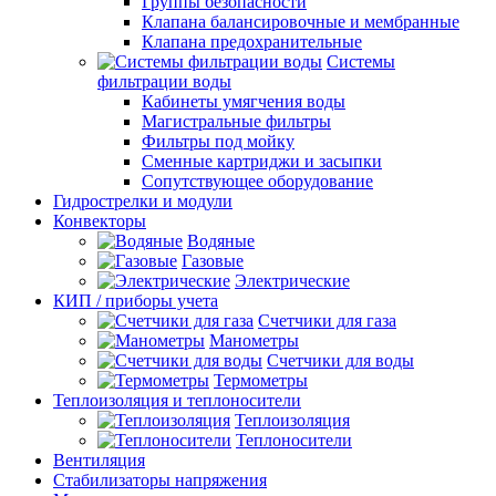
Группы безопасности
Клапана балансировочные и мембранные
Клапана предохранительные
Системы
фильтрации воды
Кабинеты умягчения воды
Магистральные фильтры
Фильтры под мойку
Сменные картриджи и засыпки
Сопутствующее оборудование
Гидрострелки и модули
Конвекторы
Водяные
Газовые
Электрические
КИП / приборы учета
Счетчики для газа
Манометры
Счетчики для воды
Термометры
Теплоизоляция и теплоносители
Теплоизоляция
Теплоносители
Вентиляция
Стабилизаторы напряжения