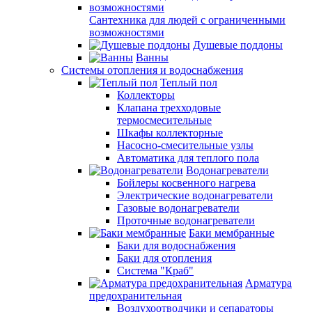
Сантехника для людей с ограниченными
возможностями
Душевые поддоны
Ванны
Системы отопления и водоснабжения
Теплый пол
Коллекторы
Клапана трехходовые
термосмесительные
Шкафы коллекторные
Насосно-смесительные узлы
Автоматика для теплого пола
Водонагреватели
Бойлеры косвенного нагрева
Электрические водонагреватели
Газовые водонагреватели
Проточные водонагреватели
Баки мембранные
Баки для водоснабжения
Баки для отопления
Система "Краб"
Арматура
предохранительная
Воздухоотводчики и сепараторы