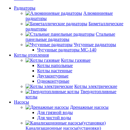
Радиаторы
Алюминиевые
радиаторы
Биметаллические
радиаторы
Стальные
панельные радиаторы
Чугунные радиаторы
Чугунные радиаторы МС-140
Котлы отопления
Котлы газовые
Котлы напольные
Котлы настенные
Двухконтурные
Одноконтурные
Котлы электрические
Твердотопливные
котлы
Насосы
Дренажные насосы
Для грязной воды
Для чистой воды
Канализационные насосы(установки)