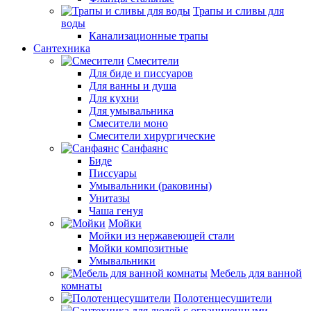
Трапы и сливы для
воды
Канализационные трапы
Сантехника
Смесители
Для биде и писсуаров
Для ванны и душа
Для кухни
Для умывальника
Смесители моно
Смесители хирургические
Санфаянс
Биде
Писсуары
Умывальники (раковины)
Унитазы
Чаша генуя
Мойки
Мойки из нержавеющей стали
Мойки композитные
Умывальники
Мебель для ванной
комнаты
Полотенцесушители